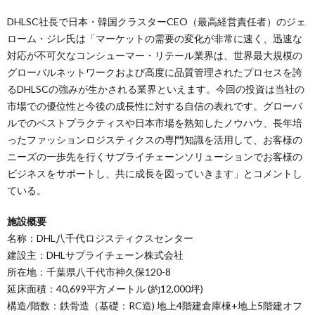
DHLSC社長で日本・韓国クラスターCEO（最高経営責任者）のジェ
ローム・ジレ氏は「マーケットの需要の変化が非常に速く、迅速な
対応が不可欠なコンシューマー・リテール業界は、世界最大規模の
グローバルネットワークおよび高度に品質管理されたプロセスを誇
るDHLSCの強みが生かされる業界といえます。今回の投資は当社の
市場での優位性と今後の成長性に対する自信の表れです。グローバ
ルでのベストプラクティスや日本市場を熟知したノウハウ、長年培
ったファッションロジスティクスの専門知識を活用して、お客様の
ニーズの一歩先を行くサプライチェーンソリューションでお客様の
ビジネスをサポートし、共に成長を図っていきます」とコメントし
ている。
施設概要
名称：DHL八千代ロジスティクスセンター
建設主：DHLサプライチェーン株式会社
所在地：千葉県八千代市神久保120-8
延床面積：40,699平方メートル (約12,000坪)
構造/階数：鉄骨造（基礎：RC造) 地上4階建倉庫棟+地上5階建オフ