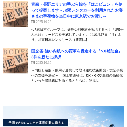
青森・長野エリアの手ぶら旅を「はこビュン」を使
って提案します～JR駅レンタカーを利用されたお客
さまの手荷物を当日中に東京駅でお渡し～
2025.10.22
○JR東日本グループは、身軽な列車旅を実現するべく「JRE手
ぶら旅」サービスを実施しています。 〇10月27日（月）よ
り、JR東日本レンタリース（新青[…]
国交省-強い内航への変革を促進する『NX補助金』
3件を新たに採択
2025.10.15
～内航と造船・舶用が連携して取り組む技術開発・実証事業
への支援を決定～ 国土交通省は、DX・GXや船員の高齢化
といった諸課題に対応するとともに、物流[…]