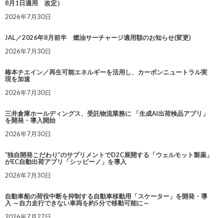
8月1日適用 改定）
2026年7月30日
JAL／2026年8月前半 燃油サーチャージ適用額のお知らせ(変更)
2026年7月30日
椿本チエイン／再生可能エネルギーを活用し、カーボンニュートラル実
現を加速
2026年7月30日
三井倉庫ホールディングス、受託物流業務に 「生成AI出荷検品アプリ」
を開発・導入開始
2026年7月30日
“独自開発こだわり”のサプリメントでD2C展開する「ウェルモット製薬」
がEC自動出荷アプリ「シッピーノ」を導入
2026年7月30日
自動車船の荷役中断を抑制する自動車移動用「スケーター」を開発・導
入 ～自力走行できない車両を約5分で移動可能に～
2026年7月27日