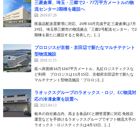
三菱倉庫、埼玉・三郷で2・77万平方メートルの物
流センター2期棟を建設へ
2019.07.29
医薬品配送需要増に対応、20年10月完成予定 三菱倉庫は7月
29日、埼玉県三郷市の物流拠点「三郷2号配送センター」で2
期棟を新たに建設すると発表した。[…]
プロロジスが京都・京田辺で新たなマルチテナント
型物流施設
2018.11.15
延べ床面積16万1367平方メートル、丸紅ロジスティクスな
ど利用 プロロジスは11月15日、京都府京田辺市で新たな
マルチテナント型物流施設「プロロジ[…]
ラオックスグループのラオックス・ロジ、EC物流対
応の冷凍倉庫を設置へ
2023.04.13
栃木の自社拠点内、高まる食品ECと贈答需要に対応 免税店
運営などを手掛けるラオックスグループでギフト物流大手の
ラオックス・ロジスティクスは4月13日、[…]