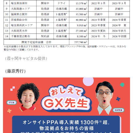
（霞ヶ関キャピタル提供）
（藤原秀行）