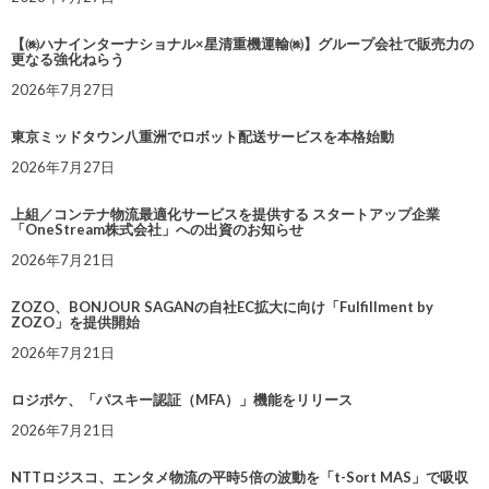
【㈱ハナインターナショナル×星清重機運輸㈱】グループ会社で販売力の
更なる強化ねらう
2026年7月27日
東京ミッドタウン八重洲でロボット配送サービスを本格始動
2026年7月27日
上組／コンテナ物流最適化サービスを提供する スタートアップ企業
「OneStream株式会社」への出資のお知らせ
2026年7月21日
ZOZO、BONJOUR SAGANの自社EC拡大に向け「Fulfillment by
ZOZO」を提供開始
2026年7月21日
ロジポケ、「パスキー認証（MFA）」機能をリリース
2026年7月21日
NTTロジスコ、エンタメ物流の平時5倍の波動を「t-Sort MAS」で吸収