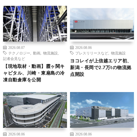
2026.08.07
2026.08.06
テクノロジー
,
動画
,
物流施設
,
プレスリリースなど
,
物流施設
記者会見など
ヨコレイが上信越エリア初、
【現地取材・動画】霞ヶ関キ
新潟・長岡で2.7万tの物流拠
ャピタル、川崎・東扇島の冷
点開設
凍自動倉庫を公開
2026.08.06
2026.08.06