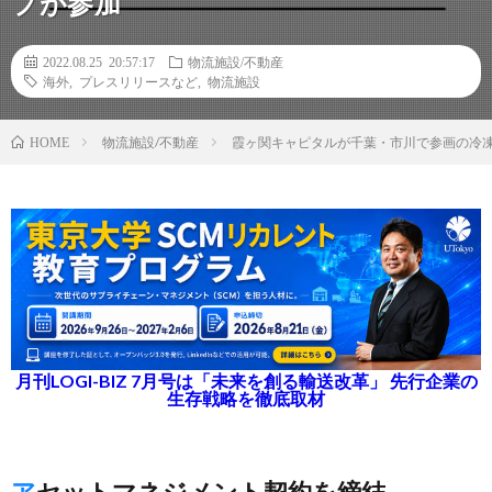
プが参加
2022.08.25 20:57:17
物流施設/不動産
海外
,
プレスリリースなど
,
物流施設
物流施設/不動産
霞ヶ関キャピタルが千葉・市川で参画の冷
HOME
月刊LOGI-BIZ 7月号は「未来を創る輸送改革」 先行企業の
生存戦略を徹底取材
アセットマネジメント契約を締結