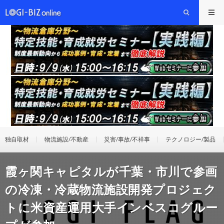
独自取材
物流施設/不動産
災害/事故/不祥事
テクノロジー/製品
霞ヶ関キャピタルが千葉・市川で参画
の冷凍・冷蔵物流施設開発プロジェク
トに米資産運用大手インベスコグルー