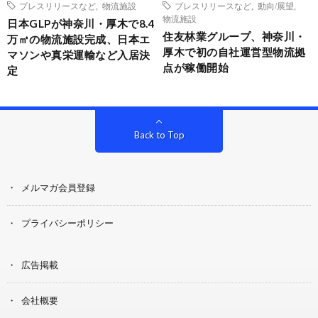
プレスリリースなど
,
物流施設
プレスリリースなど
,
動向/展望
,
物流施設
日本GLPが神奈川・厚木で8.4
住友林業グループ、神奈川・
万㎡の物流施設完成、日本エ
厚木で初の自社運営型物流拠
マソンや真栄運輸など入居決
点が稼働開始
定
Back to Top
メルマガ会員登録
プライバシーポリシー
広告掲載
会社概要