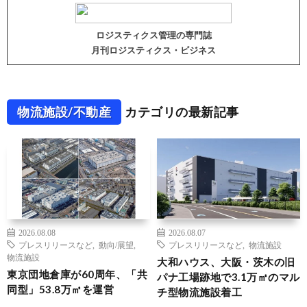
ロジスティクス管理の専門誌
月刊ロジスティクス・ビジネス
物流施設/不動産
カテゴリの最新記事
2026.08.08
2026.08.07
プレスリリースなど
,
動向/展望
,
プレスリリースなど
,
物流施設
物流施設
大和ハウス、大阪・茨木の旧
東京団地倉庫が60周年、「共
パナ工場跡地で3.1万㎡のマル
同型」53.8万㎡を運営
チ型物流施設着工