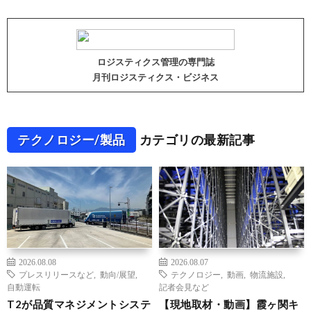
ロジスティクス管理の専門誌
月刊ロジスティクス・ビジネス
テクノロジー/製品
カテゴリの最新記事
2026.08.08
2026.08.07
プレスリリースなど
,
動向/展望
,
テクノロジー
,
動画
,
物流施設
,
自動運転
記者会見など
T2が品質マネジメントシステ
【現地取材・動画】霞ヶ関キ