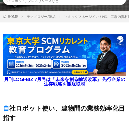
ロボット
,
プレスリリースなど
テクノロジー/製品
ソミックマネージメントHD、工場内資材
HOME
月刊LOGI-BIZ 7月号は「未来を創る輸送改革」 先行企業の
生存戦略を徹底取材
自社ロボット使い、建物間の業務効率化目
指す