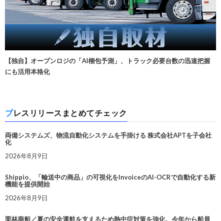
【独自】オープンロジの「AI梱包予測」、トラック必要台数の迅速把握
にも活用本格化
プレスリリースまとめてチェック
両備システムズ、物流自動化システムを手掛ける 株式会社APTを子会社
化
2026年8月9日
Shippio、「輸送中の商品」の可視化をInvoiceのAI-OCRで自動化する新
機能を提供開始
2026年8月9日
栗林商船／夏の安全運航を支えるため熱中症対策を強化。今年から船員