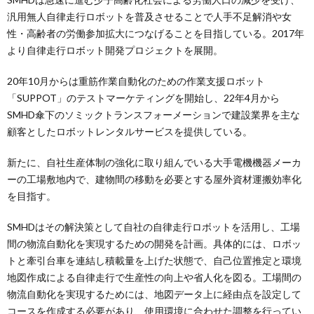
汎用無人自律走行ロボットを普及させることで人手不足解消や女
性・高齢者の労働参加拡大につなげることを目指している。2017年
より自律走行ロボット開発プロジェクトを展開。
20年10月からは重筋作業自動化のための作業支援ロボット
「SUPPOT」のテストマーケティングを開始し、22年4月から
SMHD傘下のソミックトランスフォーメーションで建設業界を主な
顧客としたロボットレンタルサービスを提供している。
新たに、自社生産体制の強化に取り組んでいる大手電機機器メーカ
ーの工場敷地内で、建物間の移動を必要とする屋外資材運搬効率化
を目指す。
SMHDはその解決策として自社の自律走行ロボットを活用し、工場
間の物流自動化を実現するための開発を計画。具体的には、ロボッ
トと牽引台車を連結し積載量を上げた状態で、自己位置推定と環境
地図作成による自律走行で生産性の向上や省人化を図る。工場間の
物流自動化を実現するためには、地図データ上に経由点を設定して
コースを作成する必要があり、使用環境に合わせた調整を行ってい