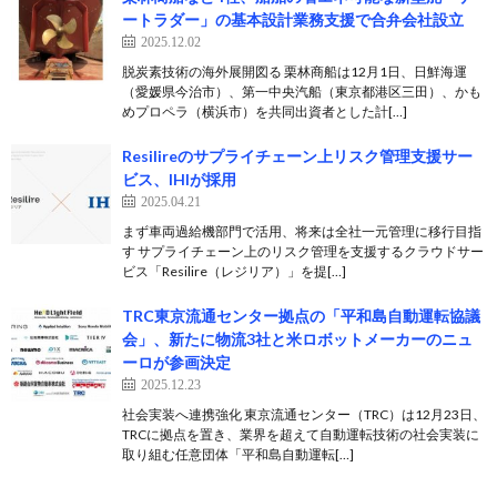
ートラダー」の基本設計業務支援で合弁会社設立
2025.12.02
脱炭素技術の海外展開図る 栗林商船は12月1日、日鮮海運
（愛媛県今治市）、第一中央汽船（東京都港区三田）、かも
めプロペラ（横浜市）を共同出資者とした計[…]
Resilireのサプライチェーン上リスク管理支援サー
ビス、IHIが採用
2025.04.21
まず車両過給機部門で活用、将来は全社一元管理に移行目指
す サプライチェーン上のリスク管理を支援するクラウドサー
ビス「Resilire（レジリア）」を提[…]
TRC東京流通センター拠点の「平和島自動運転協議
会」、新たに物流3社と米ロボットメーカーのニュ
ーロが参画決定
2025.12.23
社会実装へ連携強化 東京流通センター（TRC）は12月23日、
TRCに拠点を置き、業界を超えて自動運転技術の社会実装に
取り組む任意団体「平和島自動運転[…]