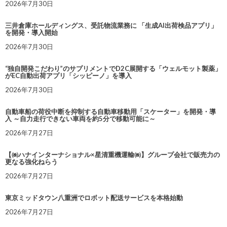
2026年7月30日
三井倉庫ホールディングス、受託物流業務に 「生成AI出荷検品アプリ」
を開発・導入開始
2026年7月30日
“独自開発こだわり”のサプリメントでD2C展開する「ウェルモット製薬」
がEC自動出荷アプリ「シッピーノ」を導入
2026年7月30日
自動車船の荷役中断を抑制する自動車移動用「スケーター」を開発・導
入 ～自力走行できない車両を約5分で移動可能に～
2026年7月27日
【㈱ハナインターナショナル×星清重機運輸㈱】グループ会社で販売力の
更なる強化ねらう
2026年7月27日
東京ミッドタウン八重洲でロボット配送サービスを本格始動
2026年7月27日