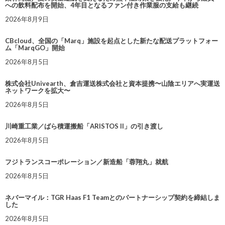
への飲料配布を開始、4年目となるファン付き作業服の支給も継続
2026年8月9日
CBcloud、全国の「Marq」施設を起点とした新たな配送プラットフォー
ム「MarqGO」開始
2026年8月5日
株式会社Univearth、倉吉運送株式会社と資本提携〜山陰エリアへ実運送
ネットワークを拡大〜
2026年8月5日
川崎重工業／ばら積運搬船「ARISTOS II」の引き渡し
2026年8月5日
フジトランスコーポレーション／新造船「蓉翔丸」就航
2026年8月5日
ネバーマイル：TGR Haas F1 Teamとのパートナーシップ契約を締結しま
した
2026年8月5日