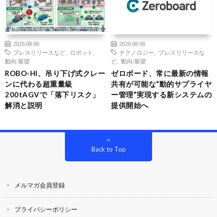
2026.08.06
2026.08.06
プレスリリースなど
,
ロボット
,
テクノロジー
,
プレスリリースな
動向/展望
ど
,
動向/展望
ROBO-HI、吊り下げ式クレー
ゼロボード、常に最新の情報
ンに代わる超重量級
共有が可能な“動的サプライヤ
200tAGVで「落下リスク」
ー管理”実現する新システムの
解消と説明
提供開始へ
Back to Top
メルマガ会員登録
プライバシーポリシー