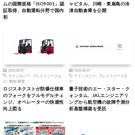
ムの国際規格「ISO9001」認
ャピタル、川崎・東扇島の冷
証取得、自動運転分野で国内
凍自動倉庫を公開
初
2026.08.07
2026.08.07
テクノロジー
,
プレスリリースな
テクノロジー
,
プレスリリースな
ど
,
動向/展望
ど
ロジスネクストが防爆仕様車
量子技術のエー・スター・ク
のフォークをフルモデルチェ
ォンタム、JALエンジニアリ
ンジ、オペレーターの快適性
ングから航空機の故障予測分
向上図る
析基盤構築を受託