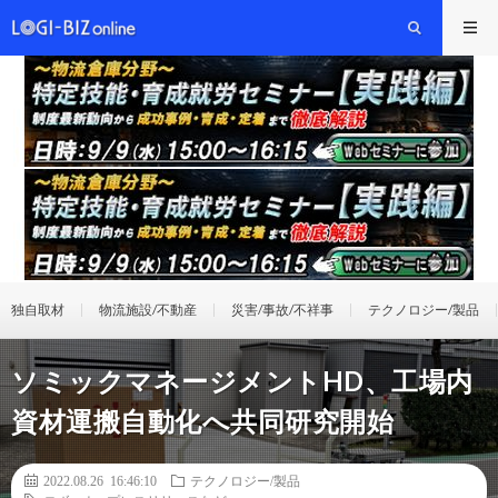
独自取材
物流施設/不動産
災害/事故/不祥事
テクノロジー/製品
ソミックマネージメントHD、工場内
資材運搬自動化へ共同研究開始
2022.08.26 16:46:10
テクノロジー/製品