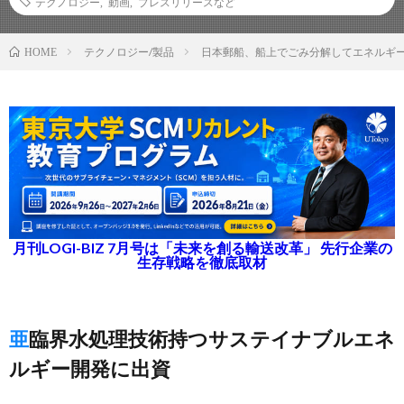
テクノロジー
,
動画
,
プレスリリースなど
テクノロジー/製品
日本郵船、船上でごみ分解してエネルギ
HOME
月刊LOGI-BIZ 7月号は「未来を創る輸送改革」 先行企業の
生存戦略を徹底取材
亜臨界水処理技術持つサステイナブルエネ
ルギー開発に出資