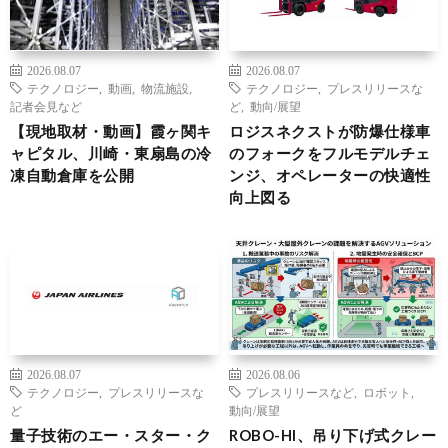
2026.08.07
2026.08.07
テクノロジー
,
動画
,
物流施設
,
テクノロジー
,
プレスリリースな
記者会見など
ど
,
動向/展望
【現地取材・動画】霞ヶ関キ
ロジスネクストが防爆仕様車
ャピタル、川崎・東扇島の冷
のフォークをフルモデルチェ
凍自動倉庫を公開
ンジ、オペレーターの快適性
向上図る
2026.08.07
2026.08.06
テクノロジー
,
プレスリリースな
プレスリリースなど
,
ロボット
,
ど
動向/展望
量子技術のエー・スター・ク
ROBO-HI、吊り下げ式クレー