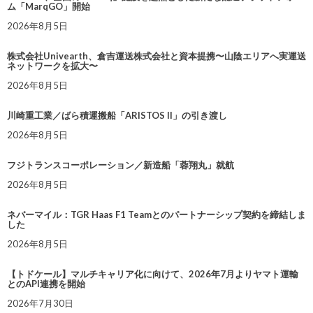
ム「MarqGO」開始
2026年8月5日
株式会社Univearth、倉吉運送株式会社と資本提携〜山陰エリアへ実運送
ネットワークを拡大〜
2026年8月5日
川崎重工業／ばら積運搬船「ARISTOS II」の引き渡し
2026年8月5日
フジトランスコーポレーション／新造船「蓉翔丸」就航
2026年8月5日
ネバーマイル：TGR Haas F1 Teamとのパートナーシップ契約を締結しま
した
2026年8月5日
【トドケール】マルチキャリア化に向けて、2026年7月よりヤマト運輸
とのAPI連携を開始
2026年7月30日