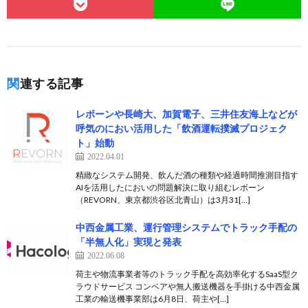
関連する記事
レボーンや長崎大、加賀電子、三井住友海上などが
呼気のにおい活用した「飲酒運転撲滅プロジェク
ト」始動
2022.04.01
精緻なシステム開発、飲んだ酒の種類や経過時間推測目指す
AIを活用したにおいの問題解決に取り組むレボーン
（REVORN、東京都渋谷区北青山）は3月31[…]
中西金属工業、運行管理システムでトラック手配の
「半無人化」実現と発表
2022.06.08
荷主や物流事業者等のトラック手配を高効率化するSaaS型ク
ラウドサービス コンベアや無人搬送機器を手掛ける中西金属
工業の輸送機事業部は6月8日、荷主や[…]