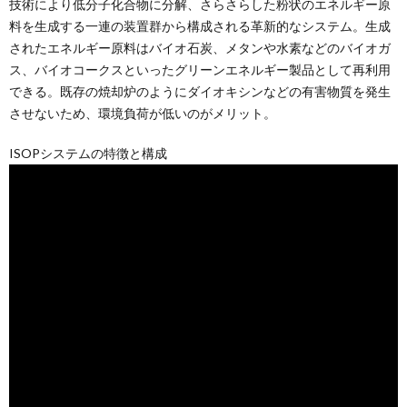
技術により低分子化合物に分解、さらさらした粉状のエネルギー原
料を生成する一連の装置群から構成される革新的なシステム。生成
されたエネルギー原料はバイオ石炭、メタンや水素などのバイオガ
ス、バイオコークスといったグリーンエネルギー製品として再利用
できる。既存の焼却炉のようにダイオキシンなどの有害物質を発生
させないため、環境負荷が低いのがメリット。
ISOPシステムの特徴と構成