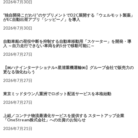
2026年7月30日
“独自開発こだわり”のサプリメントでD2C展開する「ウェルモット製薬」
がEC自動出荷アプリ「シッピーノ」を導入
2026年7月30日
自動車船の荷役中断を抑制する自動車移動用「スケーター」を開発・導
入 ～自力走行できない車両を約5分で移動可能に～
2026年7月27日
【㈱ハナインターナショナル×星清重機運輸㈱】グループ会社で販売力の
更なる強化ねらう
2026年7月27日
東京ミッドタウン八重洲でロボット配送サービスを本格始動
2026年7月27日
上組／コンテナ物流最適化サービスを提供する スタートアップ企業
「OneStream株式会社」への出資のお知らせ
2026年7月21日