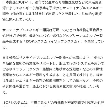
日本郵船は8月26日、都市で発生する可燃性廃棄物などの未活用資
源によるエネルギー供給事業を手掛けるサステイナブルエネルギー
開発（仙台市）に8月25日付で出資したと発表した。具体的な出資
額は開示していない。
サステイナブルエネルギー開発は可燃ごみなどの有機物を亜臨界水
処理技術で分解、最終的にバイオ燃料などのグリーンエネルギー製
品を生成する「ISOPシステム（イソップシステム）」を展開してい
る。
日本郵船はサステイナブルエネルギー開発への出資により、同社の
革新的な技術の商業化をサポートし、船上でISOPシステムを用いて
ごみやスラッジ（タンカー船槽内に堆積する沈殿物）などの有機性
廃棄物からエネルギー原料を生成することを共同で検討する。将来
は生成したエネルギー原料の船舶用燃料としての応用など、今後の
研究開発を通じて、船上における脱炭素化の実現を推進したい考
え。
ISOPシステムは、可燃ごみなどの有機物を密閉空間で亜臨界水処理