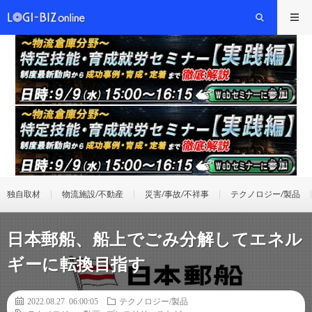
独自取材
物流施設/不動産
災害/事故/不祥事
テクノロジー/製品
日本郵船、船上でごみ分解してエネル
ギーに転換目指す
2022.08.27 06:00:05
テクノロジー/製品