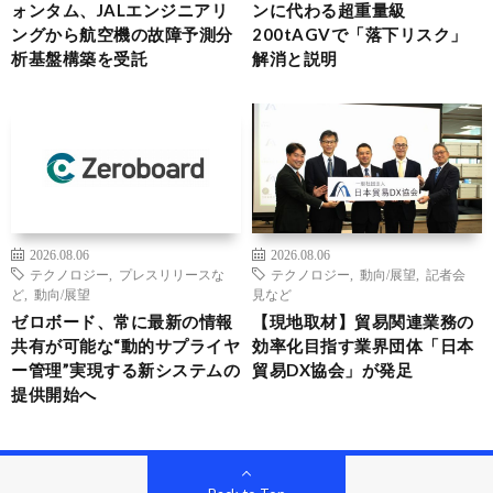
ォンタム、JALエンジニアリ
ンに代わる超重量級
ングから航空機の故障予測分
200tAGVで「落下リスク」
析基盤構築を受託
解消と説明
2026.08.06
2026.08.06
テクノロジー
,
プレスリリースな
テクノロジー
,
動向/展望
,
記者会
ど
,
動向/展望
見など
ゼロボード、常に最新の情報
【現地取材】貿易関連業務の
共有が可能な“動的サプライヤ
効率化目指す業界団体「日本
ー管理”実現する新システムの
貿易DX協会」が発足
提供開始へ