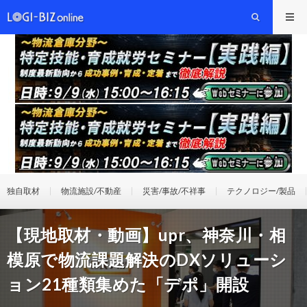
独自取材
物流施設/不動産
災害/事故/不祥事
テクノロジー/製品
【現地取材・動画】upr、神奈川・相
模原で物流課題解決のDXソリューシ
ョン21種類集めた「デポ」開設