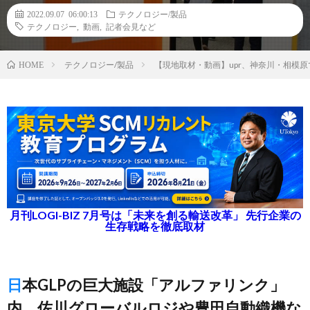
2022.09.07 06:00:13
テクノロジー/製品
テクノロジー
,
動画
,
記者会見など
テクノロジー/製品
【現地取材・動画】upr、神奈川・相模
HOME
月刊LOGI-BIZ 7月号は「未来を創る輸送改革」 先行企業の
生存戦略を徹底取材
日本GLPの巨大施設「アルファリンク」
内、佐川グローバルロジや豊田自動織機な