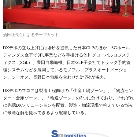
酒田社長らによるテープカット
DXデポの立ち上げには場所を提供した日本GLPのほか、SGホール
ディングス傘下で3PL事業などを手掛ける佐川グローバルロジステ
ィクス（SGL）、豊田自動織機、日本GLP子会社でトラック予約管
理システムなどを展開しているモノフル、プラスオートメーショ
ン、シーオス、長野日本無線を合わせた計7社が協力。
DXデポのフロアは製造工程向けの「生産工場ゾーン」、「物流セン
ター・倉庫ゾーン」、「輸送ゾーン」の3つに分けており、それぞれ
に先端DXソリューションを配置。製造・物流現場で抱えている悩み
に最適な解を提示できるよう配慮している。