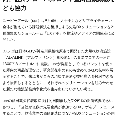
ども協力
ユーピーアール（upr）は9月6日、人手不足などサプライチェーン
全体が抱えている課題解決を後押しする先端DXソリューションを21
種類集めたショールーム「DXデポ」を物流やメディアの関係者に公
開した。
DXデポは日本GLPが神奈川県相模原市で開発した大規模物流施設
「ALFALINK（アルファリンク）相模原1」の５階フロアの一角約
1300平方メートル中に開設。uprが得意としているパレットを使っ
た庫内の商品管理など、研究開発中のものも含めて多様な技術を展
示することで、来場者が自らの現場で最適な技術導入を検討できる
よう後押しするとともに、それぞれのソリューションを組み合わせ
た新たな物流業務効率化策を生み出していきたい考え。
uprの酒田義矢代表取締役は同日開催したDXデポの開所式典であい
さつし、「当社が複数の先端企業が参加するDXデポをプロデュース
することで、物流業界の価値創造につながるDXソシューションの創