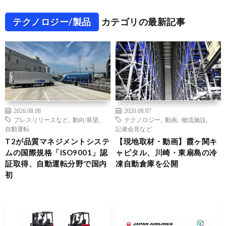
テクノロジー/製品
カテゴリの最新記事
2026.08.08
2026.08.07
プレスリリースなど
,
動向/展望
,
テクノロジー
,
動画
,
物流施設
,
自動運転
記者会見など
T2が品質マネジメントシステ
【現地取材・動画】霞ヶ関キ
ムの国際規格「ISO9001」認
ャピタル、川崎・東扇島の冷
証取得、自動運転分野で国内
凍自動倉庫を公開
初