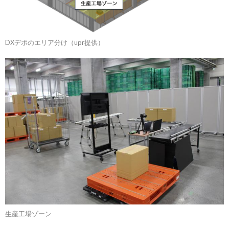
DXデポのエリア分け（upr提供）
生産工場ゾーン