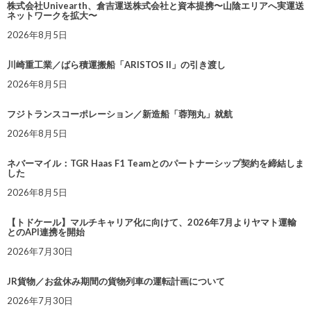
株式会社Univearth、倉吉運送株式会社と資本提携〜山陰エリアへ実運送
ネットワークを拡大〜
2026年8月5日
川崎重工業／ばら積運搬船「ARISTOS II」の引き渡し
2026年8月5日
フジトランスコーポレーション／新造船「蓉翔丸」就航
2026年8月5日
ネバーマイル：TGR Haas F1 Teamとのパートナーシップ契約を締結しま
した
2026年8月5日
【トドケール】マルチキャリア化に向けて、2026年7月よりヤマト運輸
とのAPI連携を開始
2026年7月30日
JR貨物／お盆休み期間の貨物列車の運転計画について
2026年7月30日