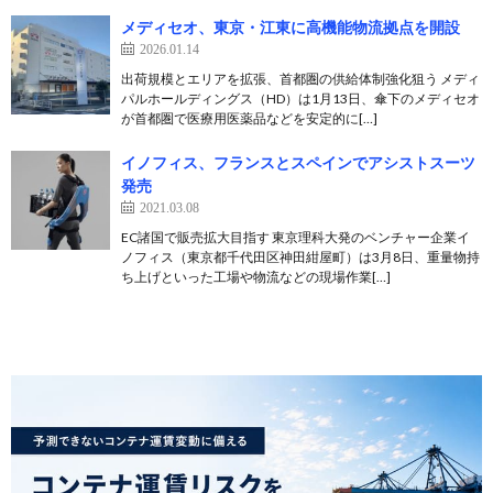
メディセオ、東京・江東に高機能物流拠点を開設
2026.01.14
出荷規模とエリアを拡張、首都圏の供給体制強化狙う メディ
パルホールディングス（HD）は1月13日、傘下のメディセオ
が首都圏で医療用医薬品などを安定的に[…]
イノフィス、フランスとスペインでアシストスーツ
発売
2021.03.08
EC諸国で販売拡大目指す 東京理科大発のベンチャー企業イ
ノフィス（東京都千代田区神田紺屋町）は3月8日、重量物持
ち上げといった工場や物流などの現場作業[…]