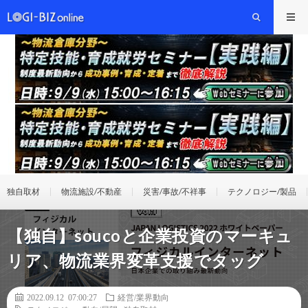
独自取材
物流施設/不動産
災害/事故/不祥事
テクノロジー/製品
【独自】soucoと企業投資のマーキュ
リア、物流業界変革支援でタッグ
2022.09.12 07:00:27
経営/業界動向