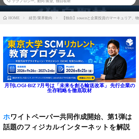
テクノロジー
,
動向/展望
,
独自取材
経営/業界動向
【独自】soucoと企業投資のマーキュリア、
HOME
月刊LOGI-BIZ 7月号は「未来を創る輸送改革」 先行企業の
生存戦略を徹底取材
ホワイトペーパー共同作成開始、第1弾は
話題のフィジカルインターネットを解説