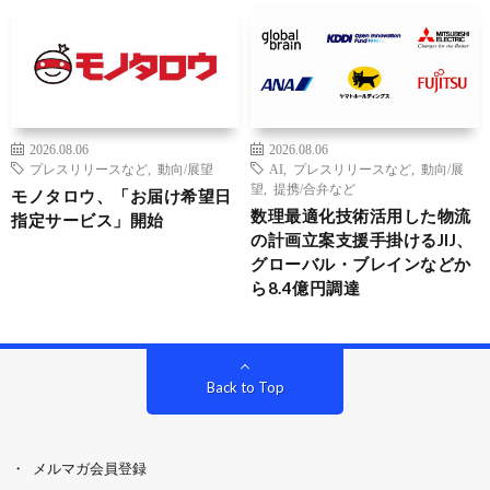
2026.08.06
2026.08.06
プレスリリースなど
,
動向/展望
AI
,
プレスリリースなど
,
動向/展
望
,
提携/合弁など
モノタロウ、「お届け希望日
数理最適化技術活用した物流
指定サービス」開始
の計画立案支援手掛けるJIJ、
グローバル・ブレインなどか
ら8.4億円調達
Back to Top
メルマガ会員登録