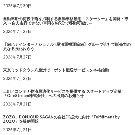
2026年7月30日
自動車船の荷役中断を抑制する自動車移動用「スケーター」を開発・導
入 ～自力走行できない車両を約5分で移動可能に～
2026年7月27日
【㈱ハナインターナショナル×星清重機運輸㈱】グループ会社で販売力の
更なる強化ねらう
2026年7月27日
東京ミッドタウン八重洲でロボット配送サービスを本格始動
2026年7月27日
上組／コンテナ物流最適化サービスを提供する スタートアップ企業
「OneStream株式会社」への出資のお知らせ
2026年7月21日
ZOZO、BONJOUR SAGANの自社EC拡大に向け「Fulfillment by
ZOZO」を提供開始
2026年7月21日