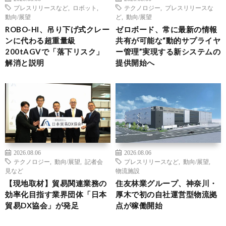
プレスリリースなど
,
ロボット
,
テクノロジー
,
プレスリリースな
動向/展望
ど
,
動向/展望
ROBO-HI、吊り下げ式クレー
ゼロボード、常に最新の情報
ンに代わる超重量級
共有が可能な“動的サプライヤ
200tAGVで「落下リスク」
ー管理”実現する新システムの
解消と説明
提供開始へ
2026.08.06
2026.08.06
テクノロジー
,
動向/展望
,
記者会
プレスリリースなど
,
動向/展望
,
見など
物流施設
【現地取材】貿易関連業務の
住友林業グループ、神奈川・
効率化目指す業界団体「日本
厚木で初の自社運営型物流拠
貿易DX協会」が発足
点が稼働開始