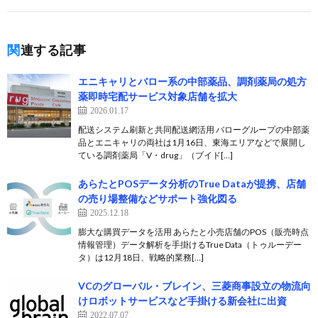
関連する記事
エニキャリとバロー系の中部薬品、調剤薬局の処方
薬即時宅配サービス対象店舗を拡大
2026.01.17
配送システム刷新と共同配送網活用 バローグループの中部薬
品とエニキャリの両社は1月16日、東海エリアなどで展開し
ている調剤薬局「V・drug」（ブイド[…]
あらたとPOSデータ分析のTrue Dataが提携、店舗
の売り場整備などサポート強化図る
2025.12.18
膨大な購買データを活用 あらたと小売店舗のPOS（販売時点
情報管理）データ解析を手掛けるTrue Data（トゥルーデー
タ）は12月18日、戦略的業務[…]
VCのグローバル・ブレイン、三菱商事設立の物流向
けロボットサービスなど手掛ける新会社に出資
2022.07.07