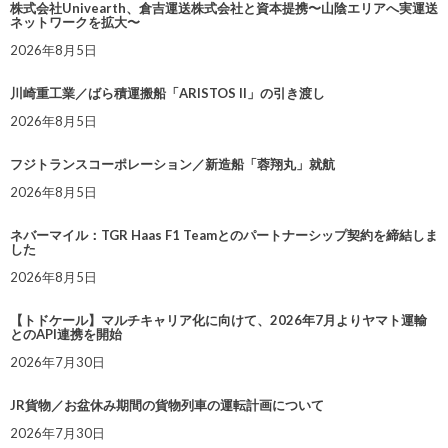
株式会社Univearth、倉吉運送株式会社と資本提携〜山陰エリアへ実運送
ネットワークを拡大〜
2026年8月5日
川崎重工業／ばら積運搬船「ARISTOS II」の引き渡し
2026年8月5日
フジトランスコーポレーション／新造船「蓉翔丸」就航
2026年8月5日
ネバーマイル：TGR Haas F1 Teamとのパートナーシップ契約を締結しま
した
2026年8月5日
【トドケール】マルチキャリア化に向けて、2026年7月よりヤマト運輸
とのAPI連携を開始
2026年7月30日
JR貨物／お盆休み期間の貨物列車の運転計画について
2026年7月30日