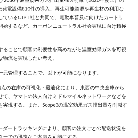
光発電設備810件の導入、再生可能資源や再生材の利用な
ているCJPT社と共同で、電動車普及に向けたカートリ
開始するなど、カーボンニュートラル社会実現に向け積極
することで顧客の利便性を高めながら温室効果ガスを可視
な物流を実現したい考え。
一元管理することで、以下が可能になります。
。各拠点の在庫の可視化・最適化により、東西の中央倉庫から
せて、ヤマトの法人向けミドルマイルネットワークなどを
実現する。また、Scope3の温室効果ガス排出量を削減す
オーダートラッキングにより、顧客の注文ごとの配送状況を
ターでの迅速なご案内を可能にする。