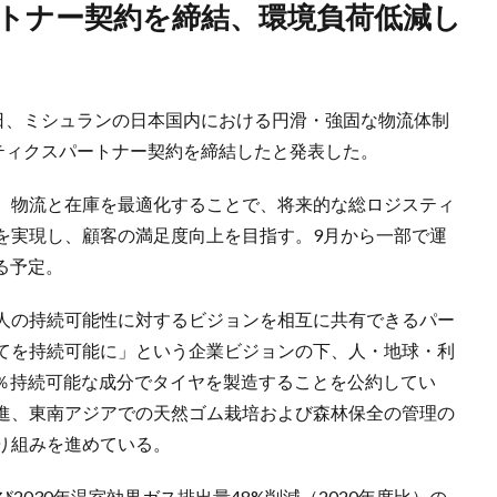
5日、ミシュランの日本国内における円滑・強固な物流体制
ティクスパートナー契約を締結したと発表した。
、物流と在庫を最適化することで、将来的な総ロジスティ
を実現し、顧客の満足度向上を目指す。9月から一部で運
する予定。
人の持続可能性に対するビジョンを相互に共有できるパー
てを持続可能に」という企業ビジョンの下、人・地球・利
00％持続可能な成分でタイヤを製造することを公約してい
進、東南アジアでの天然ゴム栽培および森林保全の管理の
り組みを進めている。
2030年温室効果ガス排出量48%削減（2020年度比）の