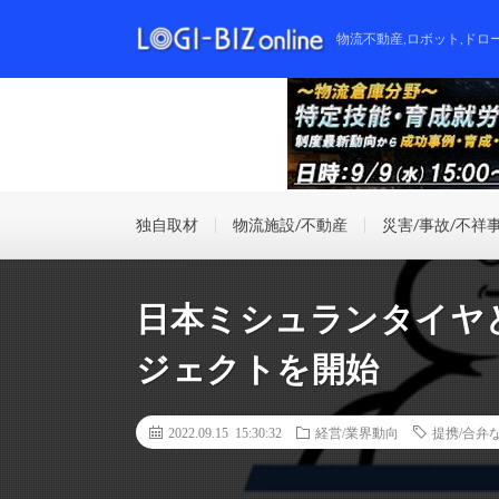
物流不動産,ロボット,ドロ
独自取材
物流施設/不動産
災害/事故/不祥
日本ミシュランタイヤ
ジェクトを開始
2022.09.15 15:30:32
経営/業界動向
提携/合弁