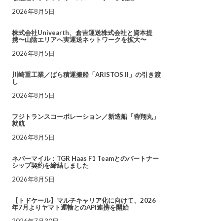
2026年8月5日
株式会社Univearth、倉吉運送株式会社と資本提
携〜山陰エリアへ実運送ネットワークを拡大〜
2026年8月5日
川崎重工業／ばら積運搬船「ARISTOS II」の引き渡
し
2026年8月5日
フジトランスコーポレーション／新造船「蓉翔丸」
就航
2026年8月5日
ネバーマイル：TGR Haas F1 Teamとのパートナー
シップ契約を締結しました
2026年8月5日
【トドケール】マルチキャリア化に向けて、2026
年7月よりヤマト運輸とのAPI連携を開始
2026年7月30日