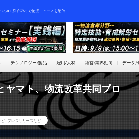
ーン,3PL,独自取材で物流ニュースを配信
事
テクノロジー/製品
雇用/人材
経営/業界動向
データ/
とヤマト、物流改革共同プロ
など
,
プレスリリースなど