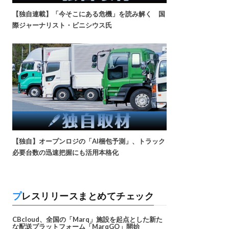
【独自連載】「今そこにある危機」を読み解く 国
際ジャーナリスト・ビニシウス氏
【独自】オープンロジの「AI梱包予測」、トラック
必要台数の迅速把握にも活用本格化
プレスリリースまとめてチェック
CBcloud、全国の「Marq」施設を起点とした新た
な配送プラットフォーム「MarqGO」開始