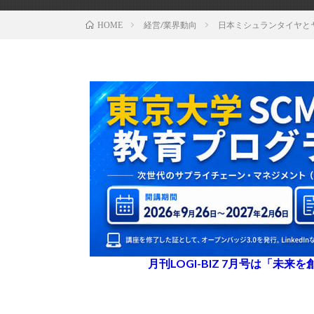
経営/業界動向
日本ミシュランタイヤと
HOME
月刊LOGI-BIZ 7月号は「未