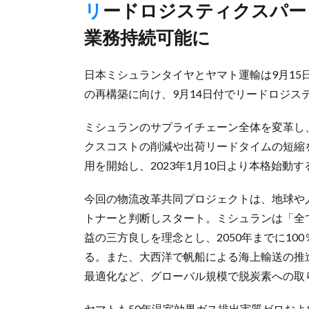
リードロジスティクスパートナー契約を締結、環境負荷低減し
業務持続可能に
日本ミシュランタイヤとヤマト運輸は9月1
の再構築に向け、9月14日付でリードロジス
ミシュランのサプライチェーン全体を変革し
クスコストの削減や出荷リードタイムの短縮
用を開始し、2023年1月10日より本格始動
今回の物流改革共同プロジェクトは、地球や
トナーと判断しスタート。ミシュランは「全
益の三方良しを理念とし、2050年までに1
る。また、大西洋で帆船による海上輸送の推
最適化など、グローバル規模で脱炭素への取
ヤマトも50年温室効果ガス排出実質ゼロおよび