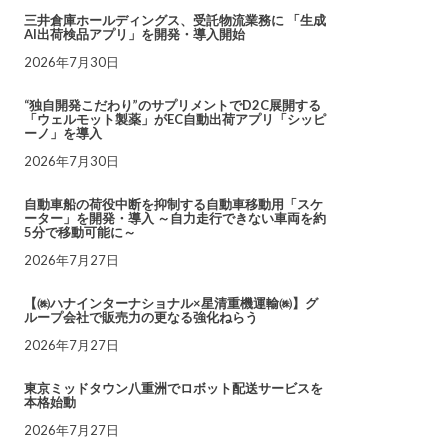
三井倉庫ホールディングス、受託物流業務に 「生成
AI出荷検品アプリ」を開発・導入開始
2026年7月30日
“独自開発こだわり”のサプリメントでD2C展開する
「ウェルモット製薬」がEC自動出荷アプリ「シッピ
ーノ」を導入
2026年7月30日
自動車船の荷役中断を抑制する自動車移動用「スケ
ーター」を開発・導入 ～自力走行できない車両を約
5分で移動可能に～
2026年7月27日
【㈱ハナインターナショナル×星清重機運輸㈱】グ
ループ会社で販売力の更なる強化ねらう
2026年7月27日
東京ミッドタウン八重洲でロボット配送サービスを
本格始動
2026年7月27日