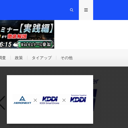
調査
政策
タイアップ
その他