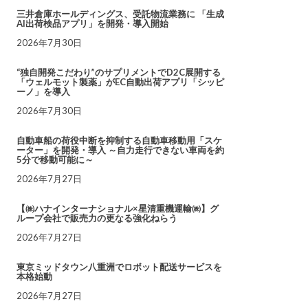
三井倉庫ホールディングス、受託物流業務に 「生成
AI出荷検品アプリ」を開発・導入開始
2026年7月30日
“独自開発こだわり”のサプリメントでD2C展開する
「ウェルモット製薬」がEC自動出荷アプリ「シッピ
ーノ」を導入
2026年7月30日
自動車船の荷役中断を抑制する自動車移動用「スケ
ーター」を開発・導入 ～自力走行できない車両を約
5分で移動可能に～
2026年7月27日
【㈱ハナインターナショナル×星清重機運輸㈱】グ
ループ会社で販売力の更なる強化ねらう
2026年7月27日
東京ミッドタウン八重洲でロボット配送サービスを
本格始動
2026年7月27日