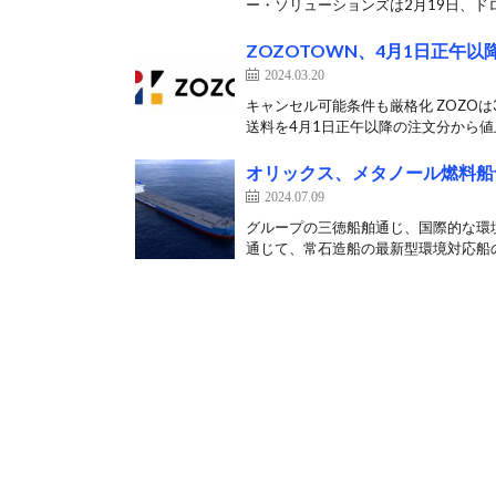
ー・ソリューションズは2月19日、ドロ
ZOZOTOWN、4月1日正午
2024.03.20
キャンセル可能条件も厳格化 ZOZOは
送料を4月1日正午以降の注文分から値上
オリックス、メタノール燃料船
2024.07.09
グループの三徳船舶通じ、国際的な環
通じて、常石造船の最新型環境対応船の