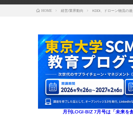
経営/業界動向
KDDI、ドローン物流の
HOME
月刊LOGI-BIZ 7月号は「未