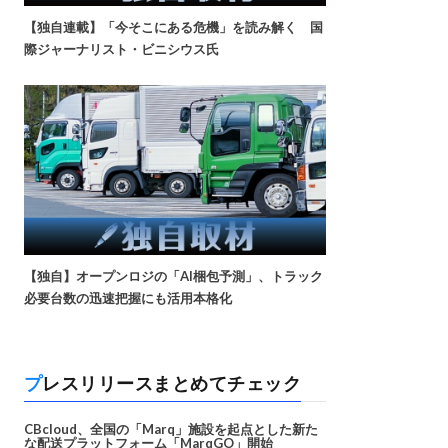
【独自連載】「今そこにある危機」を読み解く 国
際ジャーナリスト・ビニシウス氏
【独自】オープンロジの「AI梱包予測」、トラック
必要台数の迅速把握にも活用本格化
プレスリリースまとめてチェック
CBcloud、全国の「Marq」施設を起点とした新た
な配送プラットフォーム「MarqGO」開始