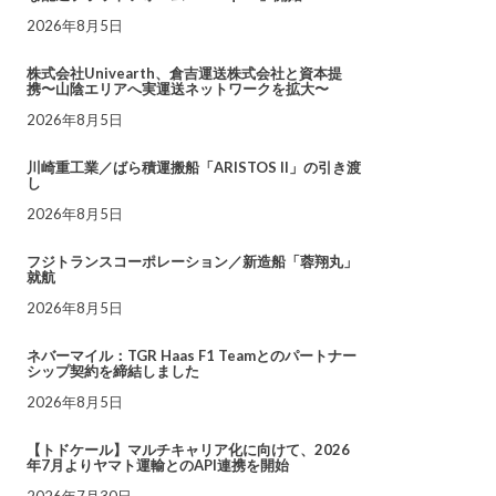
2026年8月5日
株式会社Univearth、倉吉運送株式会社と資本提
携〜山陰エリアへ実運送ネットワークを拡大〜
2026年8月5日
川崎重工業／ばら積運搬船「ARISTOS II」の引き渡
し
2026年8月5日
フジトランスコーポレーション／新造船「蓉翔丸」
就航
2026年8月5日
ネバーマイル：TGR Haas F1 Teamとのパートナー
シップ契約を締結しました
2026年8月5日
【トドケール】マルチキャリア化に向けて、2026
年7月よりヤマト運輸とのAPI連携を開始
2026年7月30日