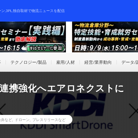
ーン,3PL,独自取材で物流ニュースを配信
事
テクノロジー/製品
雇用/人材
経営/業界動向
データ/
の連携強化へエアロネクストに
合弁など
,
ドローン
,
プレスリリースなど