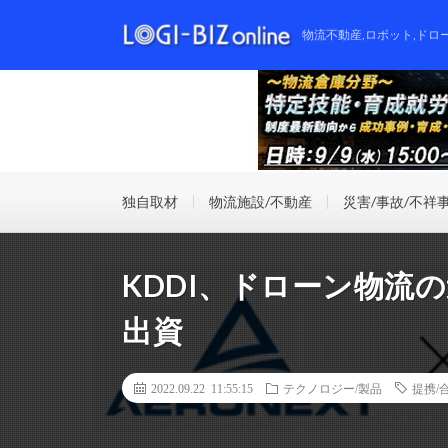
物流不動産,ロボット,ドロ
独自取材
物流施設/不動産
災害/事故/不祥
KDDI、ドローン物流
出資
2022.09.22 11:55:15
テクノロジー/製品
提携/