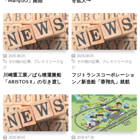
「MarqGO」開始
を拡大〜
2026.08.05
2026.08.05
その他の記事
,
プレスリリースな
その他の記事
,
プレスリリースな
ど
ど
川崎重工業／ばら積運搬船
フジトランスコーポレーショ
「ARISTOS II」の引き渡し
ン／新造船「蓉翔丸」就航
2026.08.05
2026.07.30