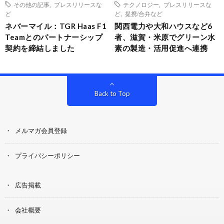
その他の記事
,
プレスリリースな
テクノロジー
,
プレスリリースな
ど
ど
,
提携/合弁など
ネバーマイル：TGR Haas F1
関西電力や大和ハウスなど6
Teamとのパートナーシップ
者、滋賀・米原でグリーン水
契約を締結しました
素の製造・活用促進へ連携
Back to Top
メルマガ会員登録
プライバシーポリシー
広告掲載
会社概要