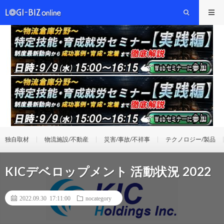
独自取材
物流施設/不動産
災害/事故/不祥事
テクノロジー/製品
KICデベロップメント 活動状況 2022
2022.09.30 17:11:00
nocategory