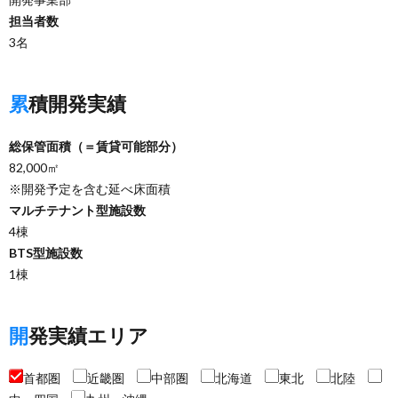
担当者数
3名
累積開発実績
総保管面積（＝賃貸可能部分）
82,000㎡
※開発予定を含む延べ床面積
マルチテナント型施設数
4棟
BTS型施設数
1棟
開発実績エリア
首都圏
近畿圏
中部圏
北海道
東北
北陸