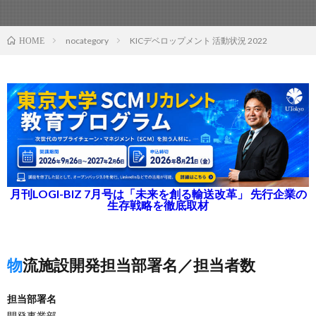
nocategory
KICデベロップメント 活動状況 2022
HOME
月刊LOGI-BIZ 7月号は「未来を創る輸送改革」 先行企業の
生存戦略を徹底取材
物流施設開発担当部署名／担当者数
担当部署名
開発事業部