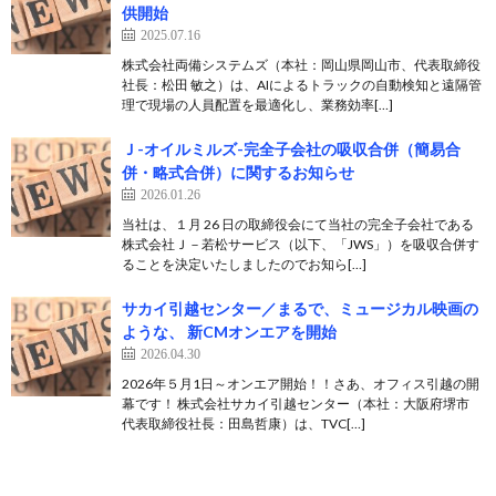
供開始
2025.07.16
株式会社両備システムズ（本社：岡山県岡山市、代表取締役
社長：松田 敏之）は、AIによるトラックの自動検知と遠隔管
理で現場の人員配置を最適化し、業務効率[…]
Ｊ-オイルミルズ-完全子会社の吸収合併（簡易合
併・略式合併）に関するお知らせ
2026.01.26
当社は、１月 26 日の取締役会にて当社の完全子会社である
株式会社Ｊ－若松サービス（以下、「JWS」）を吸収合併す
ることを決定いたしましたのでお知ら[…]
サカイ引越センター／まるで、ミュージカル映画の
ような、 新CMオンエアを開始
2026.04.30
2026年５月1日～オンエア開始！！さあ、オフィス引越の開
幕です！ 株式会社サカイ引越センター（本社：大阪府堺市
代表取締役社長：田島哲康）は、TVC[…]