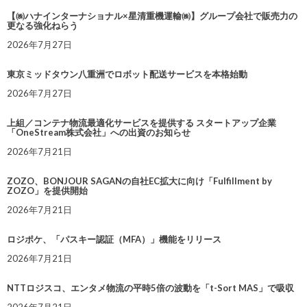
【㈱ハナインターナショナル×星清重機運輸㈱】グループ会社で販売力の
更なる強化ねらう
2026年7月27日
東京ミッドタウン八重洲でロボット配送サービスを本格始動
2026年7月27日
上組／コンテナ物流最適化サービスを提供する スタートアップ企業
「OneStream株式会社」への出資のお知らせ
2026年7月21日
ZOZO、BONJOUR SAGANの自社EC拡大に向け「Fulfillment by
ZOZO」を提供開始
2026年7月21日
ロジポケ、「パスキー認証（MFA）」機能をリリース
2026年7月21日
NTTロジスコ、エンタメ物流の平時5倍の波動を「t-Sort MAS」で吸収