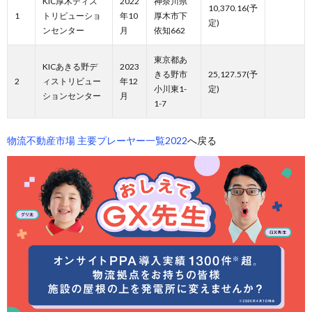
KIC厚木ディス
2022
神奈川県
10,370.16(予
1
トリビューショ
年10
厚木市下
定)
ンセンター
月
依知662
東京都あ
KICあきる野デ
2023
きる野市
25,127.57(予
2
ィストリビュー
年12
小川東1-
定)
ションセンター
月
1-7
物流不動産市場 主要プレーヤー一覧2022
へ戻る