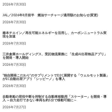
2026年7月30日
JAL／2026年8月前半 燃油サーチャージ適用額のお知らせ(変更)
2026年7月30日
椿本チエイン／再生可能エネルギーを活用し、カーボンニュートラル実
現を加速
2026年7月30日
三井倉庫ホールディングス、受託物流業務に 「生成AI出荷検品アプリ」
を開発・導入開始
2026年7月30日
“独自開発こだわり”のサプリメントでD2C展開する「ウェルモット製薬」
がEC自動出荷アプリ「シッピーノ」を導入
2026年7月30日
自動車船の荷役中断を抑制する自動車移動用「スケーター」を開発・導
入 ～自力走行できない車両を約5分で移動可能に～
2026年7月27日