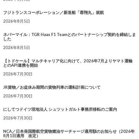
フジトランスコーポレーション／新造船「蓉翔丸」就航
2026年8月5日
ネバーマイル：TGR Haas F1 Teamとのパートナーシップ契約を締結しま
した
2026年8月5日
【トドケール】マルチキャリア化に向けて、2026年7月よりヤマト運輸
とのAPI連携を開始
2026年7月30日
JR貨物／お盆休み期間の貨物列車の運転計画について
2026年7月30日
にしてつドイツ現地法人 シュツットガルト事務所移転のご案内
2026年7月30日
NCA／日本発国際航空貨物燃油サーチャージ適用額のお知らせ（2026年
8月1日適用 改定）