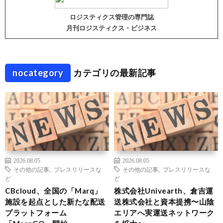
ロジスティクス管理の専門誌
月刊ロジスティクス・ビジネス
nocategory
カテゴリの最新記事
2026.08.05
2026.08.05
その他の記事
,
プレスリリースな
その他の記事
,
プレスリリースな
ど
ど
CBcloud、全国の「Marq」
株式会社Univearth、倉吉運
施設を起点とした新たな配送
送株式会社と資本提携〜山陰
プラットフォーム
エリアへ実運送ネットワーク