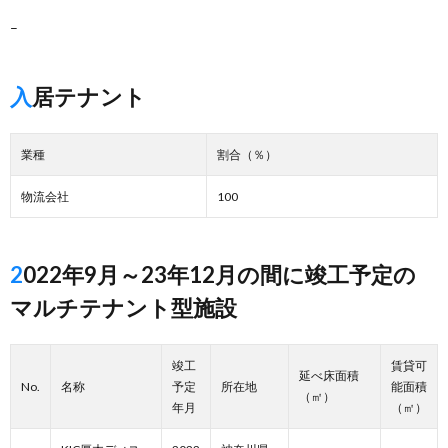
–
入居テナント
業種
割合（％）
物流会社
100
2022年9月～23年12月の間に竣工予定の
マルチテナント型施設
竣工
賃貸可
延べ床面積
No.
名称
予定
所在地
能面積
（㎡）
年月
（㎡）