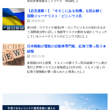
求荷求車情報ネットワーク「WebK[…]
【必見連載！】「今そこにある危機」を読み解く
国際ジャーナリスト・ビニシウス氏
2024.02.28
第13回：ウクライナ侵攻2年・ロシアビジネスの先行きを占
う 国際政治学に詳しく地政学リスクの動向を細かくウォッチ
しているジャーナリストのビニシウス氏に[…]
日本郵船が運航の自動車専門船、紅海で乗っ取り★
続報
2023.11.20
多国籍の25人搭乗、イエメンの親イラン民兵組織フーシ派が
実行と声明 イスラエル首相府は11月19日、イエメン近くの
紅海で貨物船が乗っ取られたと発表した[…]