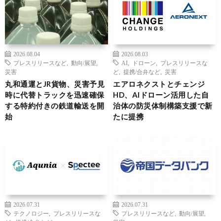
2026.08.04
2026.08.03
プレスリリースなど
,
動向/展望
,
AI
,
ドローン
,
プレスリリースな
災害
ど
,
提携/合弁など
,
災害
丸和通運とJR貨物、災害予見
エアロネクストとチェンジ
時に代替トラックを迅速確保
HD、AIドローン活用した自
する特約付きの鉄道輸送を開
治体の防災体制構築支援で新
始
たに提携
2026.07.31
2026.07.31
テクノロジー
,
プレスリリースな
プレスリリースなど
,
動向/展望
,