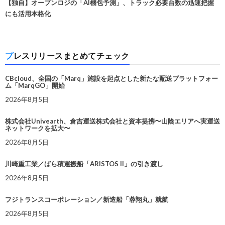
【独自】オープンロジの「AI梱包予測」、トラック必要台数の迅速把握
にも活用本格化
プレスリリースまとめてチェック
CBcloud、全国の「Marq」施設を起点とした新たな配送プラットフォー
ム「MarqGO」開始
2026年8月5日
株式会社Univearth、倉吉運送株式会社と資本提携〜山陰エリアへ実運送
ネットワークを拡大〜
2026年8月5日
川崎重工業／ばら積運搬船「ARISTOS II」の引き渡し
2026年8月5日
フジトランスコーポレーション／新造船「蓉翔丸」就航
2026年8月5日