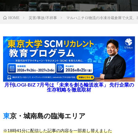
災害/事故/不祥事
マルハニチロ物流の冷凍冷蔵倉庫で火災、
HOME
月刊LOGI-BIZ 7月号は「未来を創る輸送改革」 先行企業の
生存戦略を徹底取材
東京・城南島の臨海エリア
※18時41分に配信した記事の内容を一部差し替えました