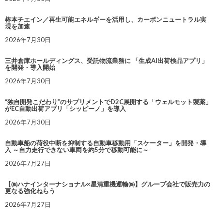
椿本チエイン／再生可能エネルギーを活用し、カーボンニュートラル実
現を加速
2026年7月30日
三井倉庫ホールディングス、受託物流業務に 「生成AI出荷検品アプリ」
を開発・導入開始
2026年7月30日
“独自開発こだわり”のサプリメントでD2C展開する「ウェルモット製薬」
がEC自動出荷アプリ「シッピーノ」を導入
2026年7月30日
自動車船の荷役中断を抑制する自動車移動用「スケーター」を開発・導
入 ～自力走行できない車両を約5分で移動可能に～
2026年7月27日
【㈱ハナインターナショナル×星清重機運輸㈱】グループ会社で販売力の
更なる強化ねらう
2026年7月27日