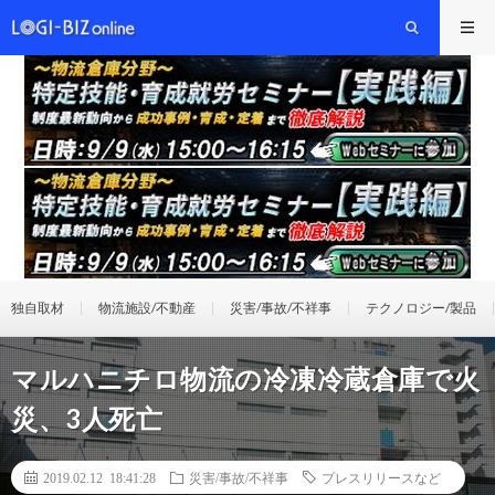
独自取材
物流施設/不動産
災害/事故/不祥事
テクノロジー/製品
マルハニチロ物流の冷凍冷蔵倉庫で火
災、3人死亡
2019.02.12 18:41:28
災害/事故/不祥事
プレスリリースなど