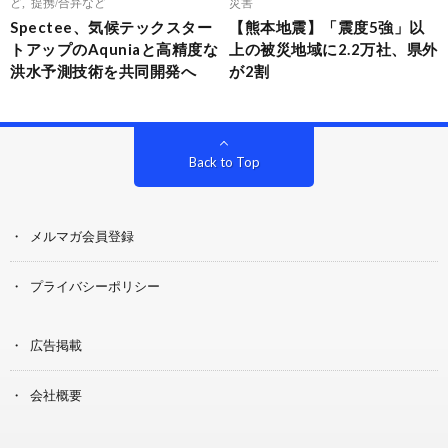
ど
,
提携/合弁など
災害
Spectee、気候テックスター
【熊本地震】「震度5強」以
トアップのAquniaと高精度な
上の被災地域に2.2万社、県外
洪水予測技術を共同開発へ
が2割
Back to Top
メルマガ会員登録
プライバシーポリシー
広告掲載
会社概要