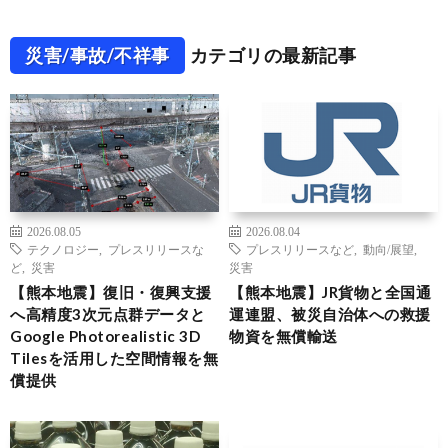
災害/事故/不祥事
カテゴリの最新記事
2026.08.05
2026.08.04
テクノロジー
,
プレスリリースな
プレスリリースなど
,
動向/展望
,
ど
,
災害
災害
【熊本地震】復旧・復興支援
【熊本地震】JR貨物と全国通
へ高精度3次元点群データと
運連盟、被災自治体への救援
Google Photorealistic 3D
物資を無償輸送
Tilesを活用した空間情報を無
償提供