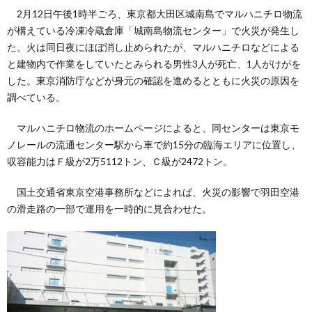
2月12日午後1時半ごろ、東京都大田区城南島でマルハニチロ物流
が構えている冷凍冷蔵倉庫「城南島物流センター」で火災が発生し
た。火は同日夜にほぼ消し止められたが、マルハニチロなどによる
と建物内で作業をしていたとみられる男性3人が死亡、1人がけがを
した。東京消防庁などが身元の確認を進めるとともに火災の原因を
調べている。
マルハニチロ物流のホームページによると、同センターは東京モ
ノレールの流通センター駅から車で約15分の臨海エリアに位置し、
収容能力はＦ級が2万5112トン、Ｃ級が2472トン。
国土交通省東京空港事務所などによれば、火災の影響で羽田空港
の滑走路の一部で運用を一時的に見合わせた。