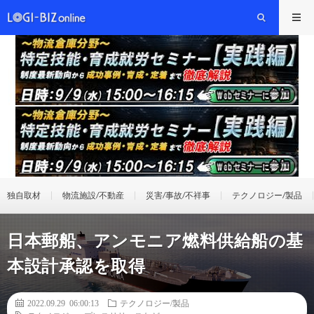
独自取材
物流施設/不動産
災害/事故/不祥事
テクノロジー/製品
日本郵船、アンモニア燃料供給船の基
本設計承認を取得
2022.09.29 06:00:13
テクノロジー/製品