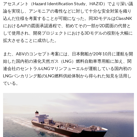
アセスメント（Hazard Identification Study、HAZID）でより深い議
論を実現し、アンモニアの毒性などに対して十分な安全対策を織り
込んだ仕様を考案することが可能になった。同3DモデルはClassNK
におけるAiPの図面承認過程で、初めてその一部が2D図面の代替と
して使用され、開発プロジェクトにおける3Dモデルの役割を大幅に
拡大させることに成功した。
また、ABVのコンセプト考案には、日本郵船が20年10月に運航を開
始した国内初の液化天然ガス（LNG）燃料自動車専用船に加え、関
連会社のセントラルLNGマリンフューエルが運航している国内初の
LNGバンカリング船のLNG燃料供給体制から得られた知見を活用し
ている。