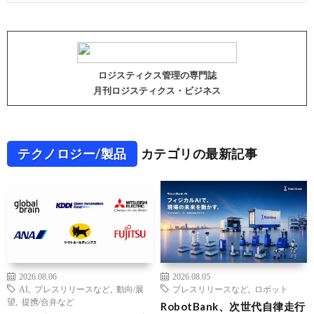
ロジスティクス管理の専門誌
月刊ロジスティクス・ビジネス
テクノロジー/製品
カテゴリの最新記事
2026.08.06
2026.08.05
AI
,
プレスリリースなど
,
動向/展
プレスリリースなど
,
ロボット
望
,
提携/合弁など
RobotBank、次世代自律走行