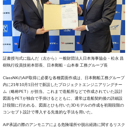
証書授与式に臨んだ（左から）一般財団法人日本海事協会・松永 昌
樹執行役員技術本部長、日本郵船・山本泰 工務グループ長
ClassNKのAiP取得に必要な各種図面作成は、日本郵船工務グループ
内に21年10月1日付で新設したプロジェクトエンジニアリングチー
ム（略称PET）が担当。これまで造船所などで作成されていた設計
図面をPETが独自で手掛けるとともに、通常は造船契約後の詳細設
計段階に行われる、図面とひも付いた3Dモデルの作成を初期段階の
コンセプト設計で導入する先進的な手法を用いた。
AiP承認の際のアンモニアによる危険場所や脱出経路に関するリスク