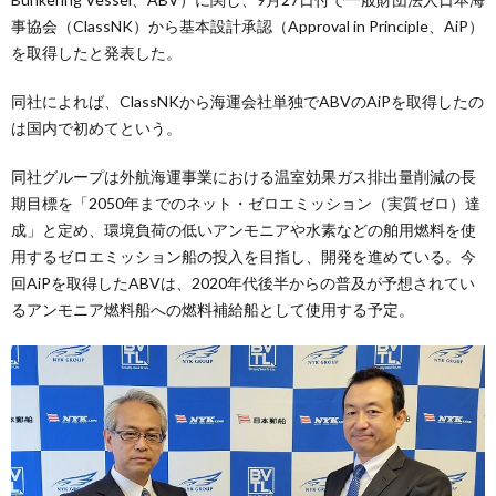
事協会（ClassNK）から基本設計承認（Approval in Principle、AiP）
を取得したと発表した。
同社によれば、ClassNKから海運会社単独でABVのAiPを取得したの
は国内で初めてという。
同社グループは外航海運事業における温室効果ガス排出量削減の長
期目標を「2050年までのネット・ゼロエミッション（実質ゼロ）達
成」と定め、環境負荷の低いアンモニアや水素などの舶用燃料を使
用するゼロエミッション船の投入を目指し、開発を進めている。今
回AiPを取得したABVは、2020年代後半からの普及が予想されてい
るアンモニア燃料船への燃料補給船として使用する予定。