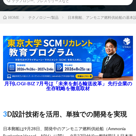
テクノロジー
,
プレスリリースなど
テクノロジー/製品
日本郵船、アンモニア燃料供給船の基本
HOME
月刊LOGI-BIZ 7月号は「未来を創る輸送改革」 先行企業の
生存戦略を徹底取材
3D設計技術を活用、単独での開発を実現
日本郵船は9月28日、開発中のアンモニア燃料供給船（Ammonia
Bunkering Vessel、ABV）に関し、9月27日付で一般財団法人日本海