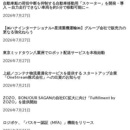
自動車船の荷役中断を抑制する自動車移動用「スケーター」を開発・導
入 ～自力走行できない車両を約5分で移動可能に～
2026年7月27日
【㈱ハナインターナショナル×星清重機運輸㈱】グループ会社で販売力の
更なる強化ねらう
2026年7月27日
東京ミッドタウン八重洲でロボット配送サービスを本格始動
2026年7月27日
上組／コンテナ物流最適化サービスを提供する スタートアップ企業
「OneStream株式会社」への出資のお知らせ
2026年7月21日
ZOZO、BONJOUR SAGANの自社EC拡大に向け「Fulfillment by
ZOZO」を提供開始
2026年7月21日
ロジポケ、「パスキー認証（MFA）」機能をリリース