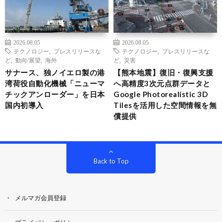
2026.08.05
2026.08.05
テクノロジー
,
プレスリリースな
テクノロジー
,
プレスリリースな
ど
,
動向/展望
,
海外
ど
,
災害
サナース、独ノイエロ製の港
【熊本地震】復旧・復興支援
湾荷役自動化機械「ニューマ
へ高精度3次元点群データと
チックアンローダー」を日本
Google Photorealistic 3D
国内初導入
Tilesを活用した空間情報を無
償提供
Back to Top
メルマガ会員登録