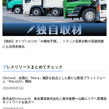
【独自】オープンロジの「AI梱包予測」、トラック必要台数の迅速把握
にも活用本格化
プレスリリースまとめてチェック
CBcloud、全国の「Marq」施設を起点とした新たな配送プラットフォー
ム「MarqGO」開始
2026年8月5日
株式会社Univearth、倉吉運送株式会社と資本提携〜山陰エリアへ実運送
ネットワークを拡大〜
2026年8月5日