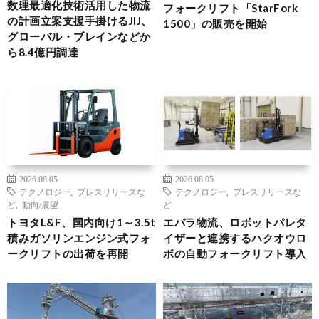
数理最適化技術活用した物流
フォークリフト「StarFork
の計画立案支援手掛けるJIJ、
1500」の販売を開始
グローバル・ブレインなどか
ら8.4億円調達
2026.08.05
2026.08.05
テクノロジー
,
プレスリリースな
テクノロジー
,
プレスリリースな
ど
,
動向/展望
ど
トヨタL&F、国内向け1～3.5t
エバラ物流、ロボットパレタ
積みガソリンエンジン式フォ
イザーと連携するハクオウロ
ークリフトの出荷を再開
ボの自動フォークリフト導入