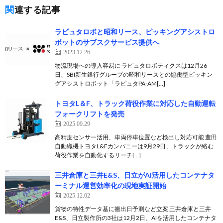
関連する記事
ラピュタロボと昭和リース、ピッキングアシストロ
ボットのサブスクサービス提供へ
2023.12.26
物流現場への導入容易に ラピュタロボティクスは12月26
日、SBI新生銀行グループの昭和リースとの協働型ピッキン
グアシストロボット「ラピュタPA-AM[…]
トヨタL＆F、トラック荷役作業に対応した自動運転
フォークリフトを発売
2025.09.29
高精度センサー活用、車両停車位置など検出し対応可能 豊田
自動織機トヨタL&Fカンパニーは9月29日、トラックが絡む
荷役作業を自動化するリーチ[…]
三井倉庫と三井E&S、日立がAI活用したコンテナタ
ーミナル運営効率化の現地実証開始
2025.12.02
貨物の特性データ基に搬出日予測など立案 三井倉庫と三井
E&S、日立製作所の3社は12月2日、AIを活用したコンテナタ