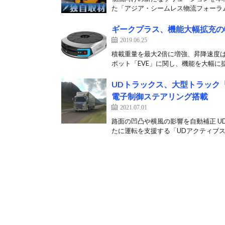
た「アジア・シームレス物流フォーラム2
ギークプラス、機能大幅拡充の
2019.06.25
積載重量を最大2倍に増強、昇降速度は
ボット「EVE」に関し、機能を大幅に拡
UDトラックス、大型トラック
電子制御ステアリング搭載
2021.07.01
路面の凹凸や横風の影響を自動補正 U
たに運転を支援する「UDアクティブス