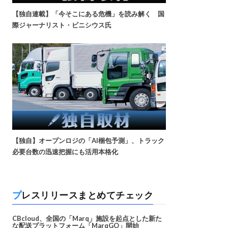
【独自連載】「今そこにある危機」を読み解く 国
際ジャーナリスト・ビニシウス氏
【独自】オープンロジの「AI梱包予測」、トラック
必要台数の迅速把握にも活用本格化
プレスリリースまとめてチェック
CBcloud、全国の「Marq」施設を起点とした新た
な配送プラットフォーム「MarqGO」開始