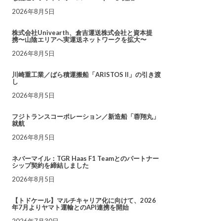
2026年8月5日
株式会社Univearth、倉吉運送株式会社と資本提
携〜山陰エリアへ実運送ネットワークを拡大〜
2026年8月5日
川崎重工業／ばら積運搬船「ARISTOS II」の引き渡
し
2026年8月5日
フジトランスコーポレーション／新造船「蓉翔丸」
就航
2026年8月5日
ネバーマイル：TGR Haas F1 Teamとのパートナー
シップ契約を締結しました
2026年8月5日
【トドケール】マルチキャリア化に向けて、2026
年7月よりヤマト運輸とのAPI連携を開始
2026年7月30日