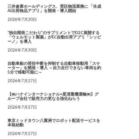
三井倉庫ホールディングス、受託物流業務に 「生成
AI出荷検品アプリ」を開発・導入開始
2026年7月30日
“独自開発こだわり”のサプリメントでD2C展開する
「ウェルモット製薬」がEC自動出荷アプリ「シッピ
ーノ」を導入
2026年7月30日
自動車船の荷役中断を抑制する自動車移動用「スケ
ーター」を開発・導入 ～自力走行できない車両を約
5分で移動可能に～
2026年7月27日
【㈱ハナインターナショナル×星清重機運輸㈱】グ
ループ会社で販売力の更なる強化ねらう
2026年7月27日
東京ミッドタウン八重洲でロボット配送サービスを
本格始動
2026年7月27日