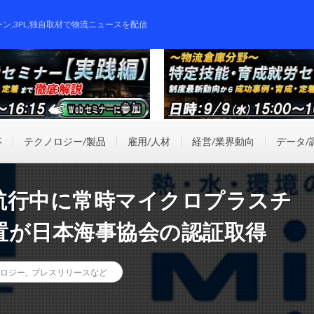
ーン,3PL,独自取材で物流ニュースを配信
事
テクノロジー/製品
雇用/人材
経営/業界動向
データ/
航行中に常時マイクロプラスチ
置が日本海事協会の認証取得
ロジー
,
プレスリリースなど