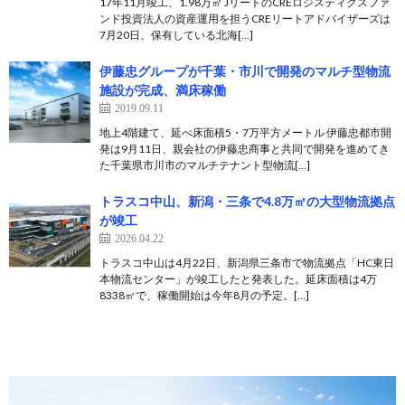
17年11月竣工、1.98万㎡ JリートのCREロジスティクスファ
ンド投資法人の資産運用を担うCREリートアドバイザーズは
7月20日、保有している北海[…]
伊藤忠グループが千葉・市川で開発のマルチ型物流
施設が完成、満床稼働
2019.09.11
地上4階建て、延べ床面積5・7万平方メートル 伊藤忠都市開
発は9月11日、親会社の伊藤忠商事と共同で開発を進めてき
た千葉県市川市のマルチテナント型物流[…]
トラスコ中山、新潟・三条で4.8万㎡の大型物流拠点
が竣工
2026.04.22
トラスコ中山は4月22日、新潟県三条市で物流拠点「HC東日
本物流センター」が竣工したと発表した。延床面積は4万
8338㎡で、稼働開始は今年8月の予定。[…]