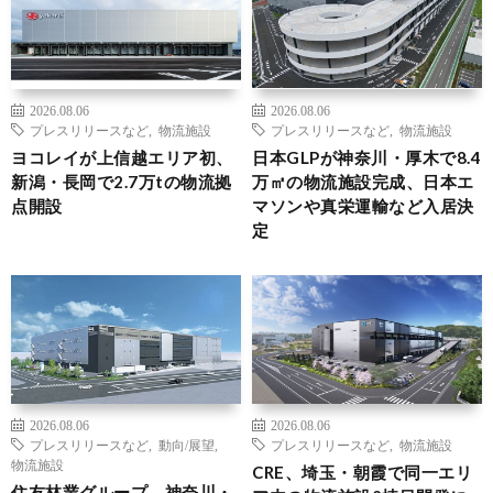
2026.08.06
2026.08.06
プレスリリースなど
,
物流施設
プレスリリースなど
,
物流施設
ヨコレイが上信越エリア初、
日本GLPが神奈川・厚木で8.4
新潟・長岡で2.7万tの物流拠
万㎡の物流施設完成、日本エ
点開設
マソンや真栄運輸など入居決
定
2026.08.06
2026.08.06
プレスリリースなど
,
動向/展望
,
プレスリリースなど
,
物流施設
物流施設
CRE、埼玉・朝霞で同一エリ
住友林業グループ、神奈川・