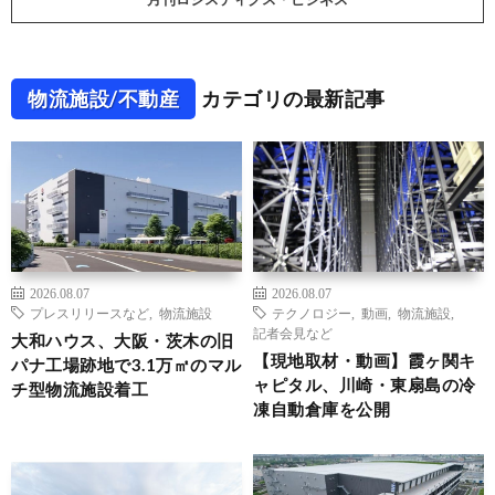
物流施設/不動産
カテゴリの最新記事
2026.08.07
2026.08.07
プレスリリースなど
,
物流施設
テクノロジー
,
動画
,
物流施設
,
記者会見など
大和ハウス、大阪・茨木の旧
【現地取材・動画】霞ヶ関キ
パナ工場跡地で3.1万㎡のマル
ャピタル、川崎・東扇島の冷
チ型物流施設着工
凍自動倉庫を公開