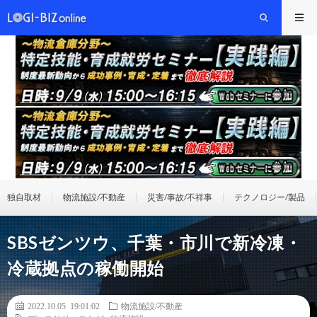
独自取材
物流施設/不動産
災害/事故/不祥事
テクノロジー/製品
SBSゼンツウ、千葉・市川で新冷凍・
冷蔵拠点の稼働開始
2022.10.05 19:01:02
物流施設/不動産