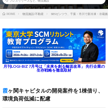
プレスリリースなど
,
物流施設
物流施設/不動産
SBSゼンツウ、千葉・市川で新冷凍・冷蔵
HOME
月刊LOGI-BIZ 7月号は「未来を創る輸送改革」 先行企業の
生存戦略を徹底取材
霞ヶ関キャピタルの開発案件を1棟借り、
環境負荷低減に配慮