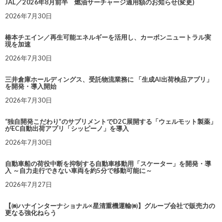
JAL／2026年8月前半 燃油サーチャージ適用額のお知らせ(変更)
2026年7月30日
椿本チエイン／再生可能エネルギーを活用し、カーボンニュートラル実
現を加速
2026年7月30日
三井倉庫ホールディングス、受託物流業務に 「生成AI出荷検品アプリ」
を開発・導入開始
2026年7月30日
“独自開発こだわり”のサプリメントでD2C展開する「ウェルモット製薬」
がEC自動出荷アプリ「シッピーノ」を導入
2026年7月30日
自動車船の荷役中断を抑制する自動車移動用「スケーター」を開発・導
入 ～自力走行できない車両を約5分で移動可能に～
2026年7月27日
【㈱ハナインターナショナル×星清重機運輸㈱】グループ会社で販売力の
更なる強化ねらう