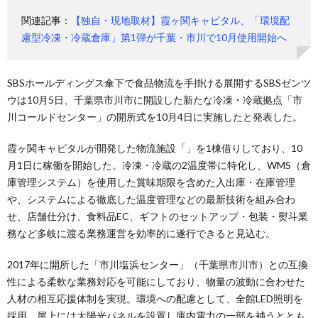
関連記事：
【独自・現地取材】霞ヶ関キャピタル、「環境配
慮型冷凍・冷蔵倉庫」第1弾が千葉・市川で10月使用開始へ
SBSホールディングス傘下で食品物流を手掛ける展開するSBSゼンツ
ウは10月5日、千葉県市川市に開設した新たな冷凍・冷蔵拠点「市
川コールドセンター」の開所式を10月4日に実施したと発表した。
霞ヶ関キャピタルが開発した物流施設「」を1棟借りしており、10
月1日に稼働を開始した。冷凍・冷蔵の2温度帯に特化し、WMS（倉
庫管理システム）を使用した賞味期限を含めた入出庫・在庫管理
や、システムによる徹底した温度管理などの最新技術を組み合わ
せ、店舗仕分け、食料品EC、ギフトのセットアップ・包装・熨斗業
務など多岐に渡る業務運営を効率的に遂行できると見込む。
2017年に開所した「市川塩浜センター」（千葉県市川市）との互換
性による柔軟な業務対応を可能にしており、物量の波動に合わせた
人材の相互応援体制を実現。環境への配慮として、全館LED照明を
採用、屋上には太陽光パネルを設置し庫内電力の一部を補うととも