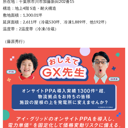
所在地：千葉県市川市加藤新田202番15
構造：地上4階 S造・耐火構造
敷地面積：1,300.01坪
延床面積：2,611坪（冷蔵530坪、冷凍1,889坪、他192坪）
温度帯：2温度帯（冷凍/冷蔵）
（藤原秀行）