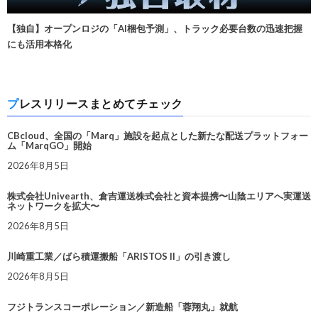
【独自】オープンロジの「AI梱包予測」、トラック必要台数の迅速把握
にも活用本格化
プレスリリースまとめてチェック
CBcloud、全国の「Marq」施設を起点とした新たな配送プラットフォー
ム「MarqGO」開始
2026年8月5日
株式会社Univearth、倉吉運送株式会社と資本提携〜山陰エリアへ実運送
ネットワークを拡大〜
2026年8月5日
川崎重工業／ばら積運搬船「ARISTOS II」の引き渡し
2026年8月5日
フジトランスコーポレーション／新造船「蓉翔丸」就航