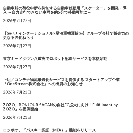
自動車船の荷役中断を抑制する自動車移動用「スケーター」を開発・導
入 ～自力走行できない車両を約5分で移動可能に～
2026年7月27日
【㈱ハナインターナショナル×星清重機運輸㈱】グループ会社で販売力の
更なる強化ねらう
2026年7月27日
東京ミッドタウン八重洲でロボット配送サービスを本格始動
2026年7月27日
上組／コンテナ物流最適化サービスを提供する スタートアップ企業
「OneStream株式会社」への出資のお知らせ
2026年7月21日
ZOZO、BONJOUR SAGANの自社EC拡大に向け「Fulfillment by
ZOZO」を提供開始
2026年7月21日
ロジポケ、「パスキー認証（MFA）」機能をリリース