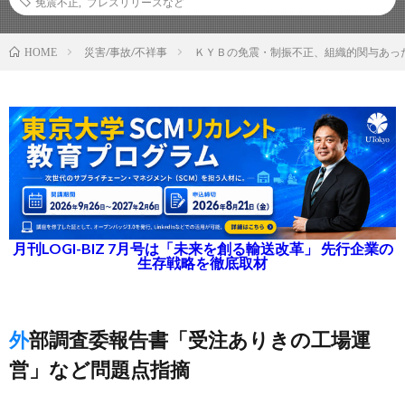
免震不正
,
プレスリリースなど
災害/事故/不祥事
ＫＹＢの免震・制振不正、組織的関与あっ
HOME
月刊LOGI-BIZ 7月号は「未来を創る輸送改革」 先行企業の
生存戦略を徹底取材
外部調査委報告書「受注ありきの工場運
営」など問題点指摘