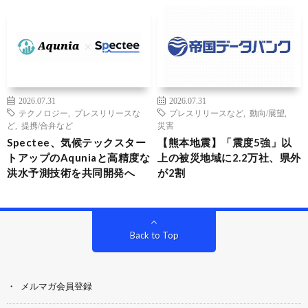
2026.07.31
2026.07.31
テクノロジー
,
プレスリリースな
プレスリリースなど
,
動向/展望
,
ど
,
提携/合弁など
災害
Spectee、気候テックスター
【熊本地震】「震度5強」以
トアップのAquniaと高精度な
上の被災地域に2.2万社、県外
洪水予測技術を共同開発へ
が2割
Back to Top
メルマガ会員登録