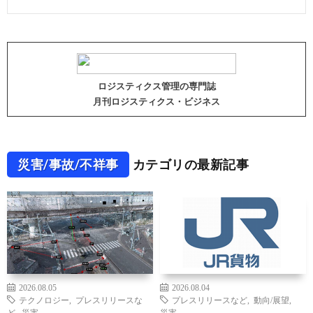
ロジスティクス管理の専門誌
月刊ロジスティクス・ビジネス
災害/事故/不祥事
カテゴリの最新記事
2026.08.05
2026.08.04
テクノロジー
,
プレスリリースな
プレスリリースなど
,
動向/展望
,
ど
,
災害
災害