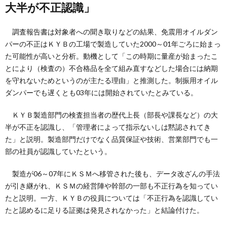
大半が不正認識」
調査報告書は対象者への聞き取りなどの結果、免震用オイルダン
パーの不正はＫＹＢの工場で製造していた2000～01年ごろに始まっ
た可能性が高いと分析。動機として「この時期に量産が始まったこ
とにより（検査の）不合格品を全て組み直すなどした場合には納期
を守れないためというのが主たる理由」と推測した。制振用オイル
ダンパーでも遅くとも03年には開始されていたとみている。
ＫＹＢ製造部門の検査担当者の歴代上長（部長や課長など）の大
半が不正を認識し、「管理者によって指示ないしは黙認されてき
た」と説明。製造部門だけでなく品質保証や技術、営業部門でも一
部の社員が認識していたという。
製造が06～07年にＫＳＭへ移管された後も、データ改ざんの手法
が引き継がれ、ＫＳＭの経営陣や幹部の一部も不正行為を知ってい
たと説明。一方、ＫＹＢの役員については「不正行為を認識してい
たと認めるに足りる証拠は発見されなかった」と結論付けた。