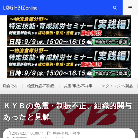
独自取材
物流施設/不動産
災害/事故/不祥事
テクノロジー/製品
ＫＹＢの免震・制振不正、組織的関与
あったと見解
2019.02.14 06:00:44
災害/事故/不祥事