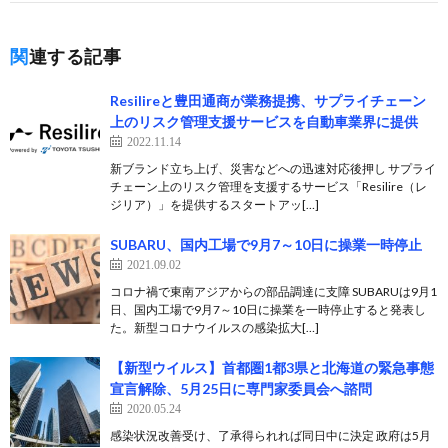
関連する記事
Resilireと豊田通商が業務提携、サプライチェーン
上のリスク管理支援サービスを自動車業界に提供
2022.11.14
新ブランド立ち上げ、災害などへの迅速対応後押し サプライ
チェーン上のリスク管理を支援するサービス「Resilire（レ
ジリア）」を提供するスタートアッ[…]
SUBARU、国内工場で9月7～10日に操業一時停止
2021.09.02
コロナ禍で東南アジアからの部品調達に支障 SUBARUは9月1
日、国内工場で9月7～10日に操業を一時停止すると発表し
た。新型コロナウイルスの感染拡大[…]
【新型ウイルス】首都圏1都3県と北海道の緊急事態
宣言解除、5月25日に専門家委員会へ諮問
2020.05.24
感染状況改善受け、了承得られれば同日中に決定 政府は5月