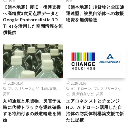
【熊本地震】復旧・復興支援
【熊本地震】JR貨物と全国通
へ高精度3次元点群データと
運連盟、被災自治体への救援
Google Photorealistic 3D
物資を無償輸送
Tilesを活用した空間情報を無
償提供
2026.08.04
2026.08.03
プレスリリースなど
,
動向/展望
,
AI
,
ドローン
,
プレスリリースな
災害
ど
,
提携/合弁など
,
災害
丸和通運とJR貨物、災害予見
エアロネクストとチェンジ
時に代替トラックを迅速確保
HD、AIドローン活用した自
する特約付きの鉄道輸送を開
治体の防災体制構築支援で新
始
たに提携