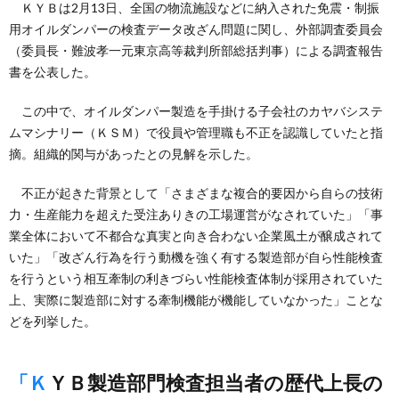
ＫＹＢは2月13日、全国の物流施設などに納入された免震・制振
用オイルダンパーの検査データ改ざん問題に関し、外部調査委員会
（委員長・難波孝一元東京高等裁判所部総括判事）による調査報告
書を公表した。
この中で、オイルダンパー製造を手掛ける子会社のカヤバシステ
ムマシナリー（ＫＳＭ）で役員や管理職も不正を認識していたと指
摘。組織的関与があったとの見解を示した。
不正が起きた背景として「さまざまな複合的要因から自らの技術
力・生産能力を超えた受注ありきの工場運営がなされていた」「事
業全体において不都合な真実と向き合わない企業風土が醸成されて
いた」「改ざん行為を行う動機を強く有する製造部が自ら性能検査
を行うという相互牽制の利きづらい性能検査体制が採用されていた
上、実際に製造部に対する牽制機能が機能していなかった」ことな
どを列挙した。
「ＫＹＢ製造部門検査担当者の歴代上長の