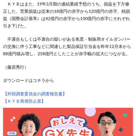
ＫＹＢはまた、19年3月期の連結業績予想のうち、損益を下方修
正した。営業損益は従来の18億円の赤字から120億円の赤字、純損
益（国際会計基準）は42億円の赤字から100億円の赤字にそれぞれ
引き下げた。
不適合もしくは不適合の疑いがある免震・制振用オイルダンパー
の交換に伴う工事などに関連した製品保証引当金を昨年12月末から
88億円積み増し、258億円としたことが赤字幅の拡大につながる。
（藤原秀行）
ダウンロードはコチラから
【外部調査委員会の調査報告書】
【ＫＹＢ再発防止策】