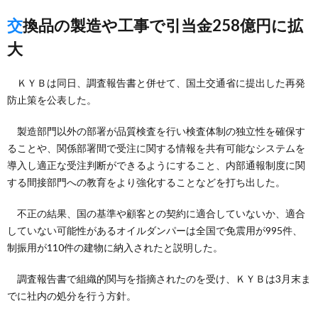
交換品の製造や工事で引当金258億円に拡
大
ＫＹＢは同日、調査報告書と併せて、国土交通省に提出した再発
防止策を公表した。
製造部門以外の部署が品質検査を行い検査体制の独立性を確保す
ることや、関係部署間で受注に関する情報を共有可能なシステムを
導入し適正な受注判断ができるようにすること、内部通報制度に関
する間接部門への教育をより強化することなどを打ち出した。
不正の結果、国の基準や顧客との契約に適合していないか、適合
していない可能性があるオイルダンパーは全国で免震用が995件、
制振用が110件の建物に納入されたと説明した。
調査報告書で組織的関与を指摘されたのを受け、ＫＹＢは3月末ま
でに社内の処分を行う方針。