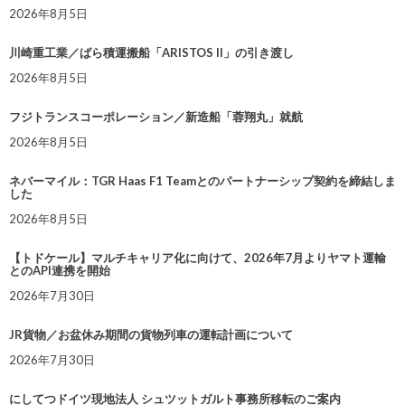
2026年8月5日
川崎重工業／ばら積運搬船「ARISTOS II」の引き渡し
2026年8月5日
フジトランスコーポレーション／新造船「蓉翔丸」就航
2026年8月5日
ネバーマイル：TGR Haas F1 Teamとのパートナーシップ契約を締結しま
した
2026年8月5日
【トドケール】マルチキャリア化に向けて、2026年7月よりヤマト運輸
とのAPI連携を開始
2026年7月30日
JR貨物／お盆休み期間の貨物列車の運転計画について
2026年7月30日
にしてつドイツ現地法人 シュツットガルト事務所移転のご案内