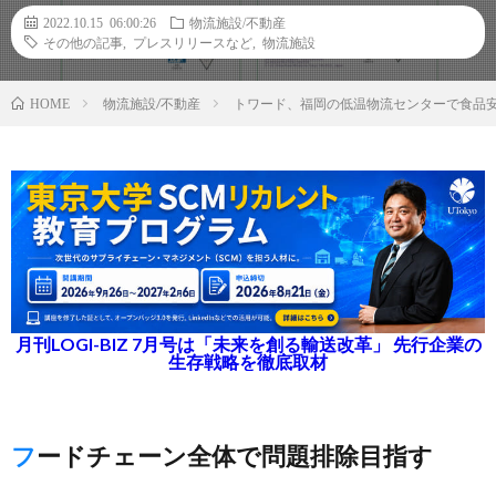
2022.10.15 06:00:26
物流施設/不動産
その他の記事
,
プレスリリースなど
,
物流施設
物流施設/不動産
トワード、福岡の低温物流センターで食品安全
HOME
月刊LOGI-BIZ 7月号は「未来を創る輸送改革」 先行企業の
生存戦略を徹底取材
フードチェーン全体で問題排除目指す