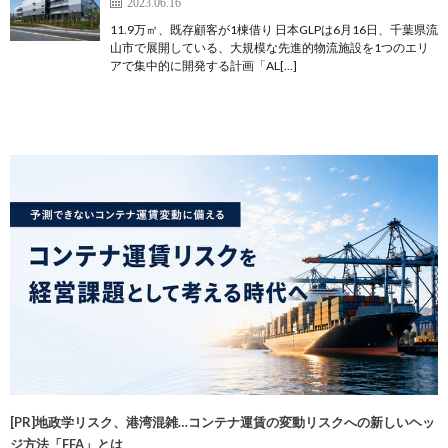
2023.06.16
11.9万㎡、既存顧客が1棟借り 日本GLPは6月16日、千葉県流
山市で展開している、大規模な先進的物流施設を1つのエリ
アで集中的に開発する計画「AL[…]
[PR]地政学リスク、港湾混雑…コンテナ運賃の変動リスクへの新しいヘッ
ジ方法「FFA」とは