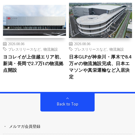
2026.08.06
2026.08.06
プレスリリースなど
,
物流施設
プレスリリースなど
,
物流施設
ヨコレイが上信越エリア初、
日本GLPが神奈川・厚木で8.4
新潟・長岡で2.7万tの物流拠
万㎡の物流施設完成、日本エ
点開設
マソンや真栄運輸など入居決
定
Back to Top
メルマガ会員登録