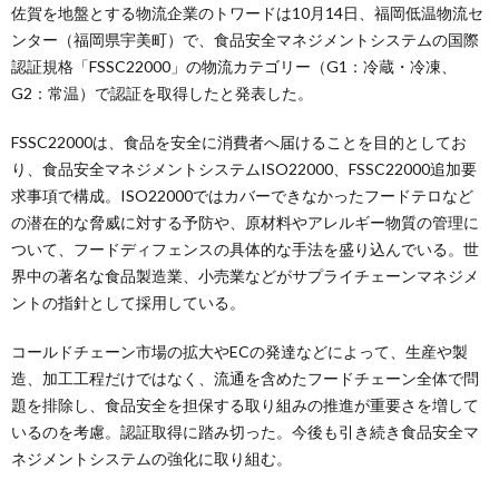
佐賀を地盤とする物流企業のトワードは10月14日、福岡低温物流セ
ンター（福岡県宇美町）で、食品安全マネジメントシステムの国際
認証規格「FSSC22000」の物流カテゴリー（G1：冷蔵・冷凍、
G2：常温）で認証を取得したと発表した。
FSSC22000は、食品を安全に消費者へ届けることを目的としてお
り、食品安全マネジメントシステムISO22000、FSSC22000追加要
求事項で構成。ISO22000ではカバーできなかったフードテロなど
の潜在的な脅威に対する予防や、原材料やアレルギー物質の管理に
ついて、フードディフェンスの具体的な手法を盛り込んでいる。世
界中の著名な食品製造業、小売業などがサプライチェーンマネジメ
ントの指針として採用している。
コールドチェーン市場の拡大やECの発達などによって、生産や製
造、加工工程だけではなく、流通を含めたフードチェーン全体で問
題を排除し、食品安全を担保する取り組みの推進が重要さを増して
いるのを考慮。認証取得に踏み切った。今後も引き続き食品安全マ
ネジメントシステムの強化に取り組む。