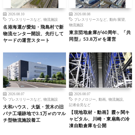
2026.08.10
2026.08.08
プレスリリースなど
,
物流施設
プレスリリースなど
,
動向/展望
,
物流施設
名港海運が愛知・飛島村で新
東京団地倉庫が60周年、「共
物流センター開設、先行して
同型」53.8万㎡を運営
ヤードの運営スタート
2026.08.07
2026.08.07
プレスリリースなど
,
物流施設
テクノロジー
,
動画
,
物流施設
,
記者会見など
大和ハウス、大阪・茨木の旧
【現地取材・動画】霞ヶ関キ
パナ工場跡地で3.1万㎡のマル
ャピタル、川崎・東扇島の冷
チ型物流施設着工
凍自動倉庫を公開