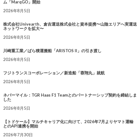
ム「MarqGO」開始
2026年8月5日
株式会社Univearth、倉吉運送株式会社と資本提携〜山陰エリアへ実運送
ネットワークを拡大〜
2026年8月5日
川崎重工業／ばら積運搬船「ARISTOS II」の引き渡し
2026年8月5日
フジトランスコーポレーション／新造船「蓉翔丸」就航
2026年8月5日
ネバーマイル：TGR Haas F1 Teamとのパートナーシップ契約を締結しま
した
2026年8月5日
【トドケール】マルチキャリア化に向けて、2026年7月よりヤマト運輸
とのAPI連携を開始
2026年7月30日