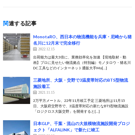
関連する記事
MonotaRO、西日本の物流機能を兵庫・尼崎から猪
名川に12月末で完全移行
2022.12.15
出荷能力は最大3倍に、業務効率化を加速 【現地取材・動
画】プロに見せたい物流拠点（特別編）モノタロウ・猪名川
DC 工具などのインターネット通販大手Mo[…]
三菱地所、大阪・交野で3温度帯対応のBTS型物流
施設着工
2021.11.15
2万平方メートル、22年11月竣工予定 三菱地所は11月15
日、大阪府交野市で、3温度帯対応の新たなBTS型物流施設
「ロジクロス大阪交野」を開発すると[…]
日本GLP、千葉・流山の大規模物流施設開発プロジ
ェクト「ALFALINK」で新たに竣工