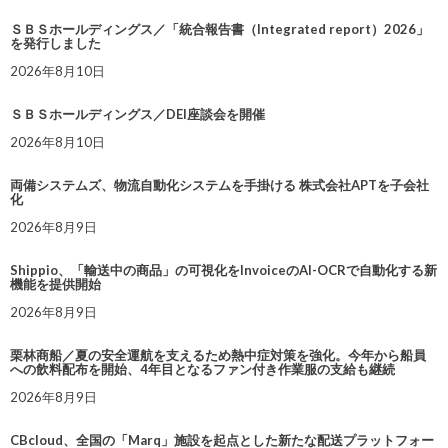
ＳＢＳホールディングス／「統合報告書（Integrated report）2026」
を発行しました
2026年8月10日
ＳＢＳホールディングス／DEI座談会を開催
2026年8月10日
両備システムズ、物流自動化システムを手掛ける 株式会社APTを子会社
化
2026年8月9日
Shippio、「輸送中の商品」の可視化をInvoiceのAI-OCRで自動化する新
機能を提供開始
2026年8月9日
栗林商船／夏の安全運航を支えるため熱中症対策を強化。今年から船員
への飲料配布を開始、4年目となるファン付き作業服の支給も継続
2026年8月9日
CBcloud、全国の「Marq」施設を起点とした新たな配送プラットフォー