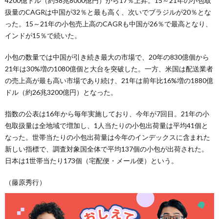
4200億ドル（約58兆8000億円）から17％上昇。15～21年の小包取
扱量のCAGRは中国が32％と最も高く、次いでブラジルが20％とな
った。15～21年の小包売上高のCAGRも中国が26％で最高となり、
インドが15％で続いた。
小包の数量では中国が引き続き最大の市場で、20年の830億個から
21年は30%増の1080億個と大台を突破した。一方、米国は配送業者
の売上高が最も高い市場であり続け、21年は前年比16%増の1880億
ドル（約26兆3200億円）となった。
指数の公表は16年から毎年実施しており、今年が7回目。21年の小
包取扱量は全地域で増加し、1人当たりの小包出荷量は平均41個と
なった。世帯当たりの小包出荷量は今年のインデックスに含まれた
新しい指標で、調査対象国全体で平均137個の小包が出荷された。
日本は1世帯当たり173個（宅配便・メール便）という。
（藤原秀行）