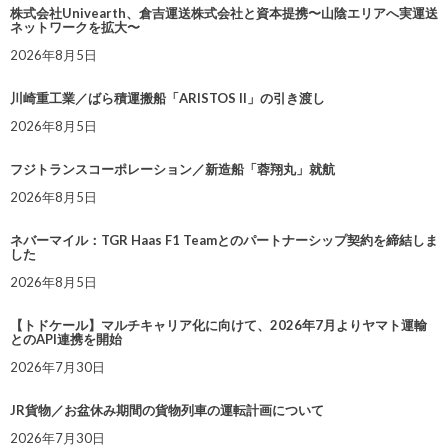
株式会社Univearth、倉吉運送株式会社と資本提携〜山陰エリアへ実運送
ネットワークを拡大〜
2026年8月5日
川崎重工業／ばら積運搬船「ARISTOS II」の引き渡し
2026年8月5日
フジトランスコーポレーション／新造船「蓉翔丸」就航
2026年8月5日
ネバーマイル：TGR Haas F1 Teamとのパートナーシップ契約を締結しま
した
2026年8月5日
【トドケール】マルチキャリア化に向けて、2026年7月よりヤマト運輸
とのAPI連携を開始
2026年7月30日
JR貨物／お盆休み期間の貨物列車の運転計画について
2026年7月30日