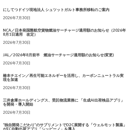
にしてつドイツ現地法人 シュツットガルト事務所移転のご案内
2026年7月30日
NCA／日本発国際航空貨物燃油サーチャージ適用額のお知らせ（2026年
8月1日適用 改定）
2026年7月30日
JAL／2026年8月前半 燃油サーチャージ適用額のお知らせ(変更)
2026年7月30日
椿本チエイン／再生可能エネルギーを活用し、カーボンニュートラル実
現を加速
2026年7月30日
三井倉庫ホールディングス、受託物流業務に 「生成AI出荷検品アプリ」
を開発・導入開始
2026年7月30日
“独自開発こだわり”のサプリメントでD2C展開する「ウェルモット製薬」
がEC自動出荷アプリ「シッピーノ」を導入