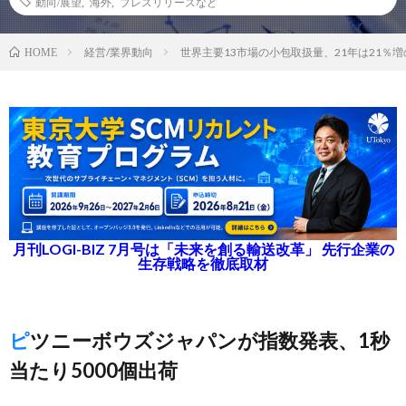
動向/展望
,
海外
,
プレスリリースなど
経営/業界動向
世界主要13市場の小包取扱量、21年は21％増の
HOME
月刊LOGI-BIZ 7月号は「未来を創る輸送改革」 先行企業の
生存戦略を徹底取材
ピツニーボウズジャパンが指数発表、1秒
当たり5000個出荷