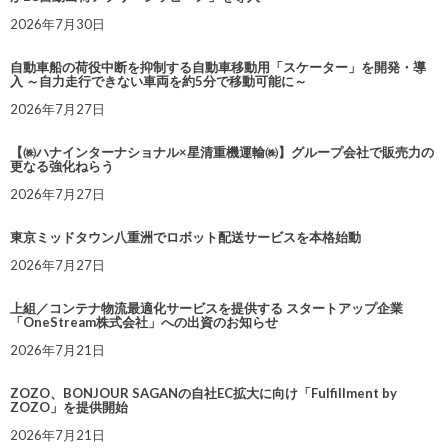
2026年7月30日
自動車船の荷役中断を抑制する自動車移動用「スケーター」を開発・導
入 ～自力走行できない車両を約5分で移動可能に～
2026年7月27日
【㈱ハナインターナショナル×星清重機運輸㈱】グループ会社で販売力の
更なる強化ねらう
2026年7月27日
東京ミッドタウン八重洲でロボット配送サービスを本格始動
2026年7月27日
上組／コンテナ物流最適化サービスを提供する スタートアップ企業
「OneStream株式会社」への出資のお知らせ
2026年7月21日
ZOZO、BONJOUR SAGANの自社EC拡大に向け「Fulfillment by
ZOZO」を提供開始
2026年7月21日