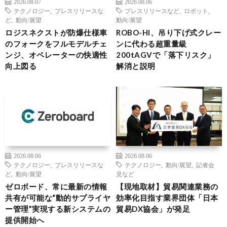
2026.08.07
2026.08.06
テクノロジー
,
プレスリリースな
プレスリリースなど
,
ロボット
,
ど
,
動向/展望
動向/展望
ロジスネクストが防爆仕様車
ROBO-HI、吊り下げ式クレー
のフォークをフルモデルチェ
ンに代わる超重量級
ンジ、オペレーターの快適性
200tAGVで「落下リスク」
向上図る
解消と説明
2026.08.06
2026.08.06
テクノロジー
,
プレスリリースな
テクノロジー
,
動向/展望
,
記者会
ど
,
動向/展望
見など
ゼロボード、常に最新の情報
【現地取材】貿易関連業務の
共有が可能な“動的サプライヤ
効率化目指す業界団体「日本
ー管理”実現する新システムの
貿易DX協会」が発足
提供開始へ