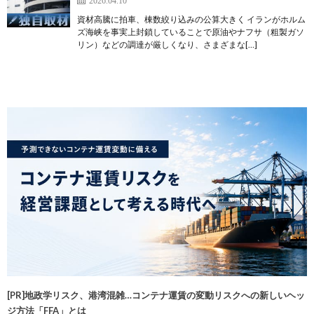
2026.04.10
資材高騰に拍車、棟数絞り込みの公算大きく イランがホルム
ズ海峡を事実上封鎖していることで原油やナフサ（粗製ガソ
リン）などの調達が厳しくなり、さまざまな[…]
[PR]地政学リスク、港湾混雑…コンテナ運賃の変動リスクへの新しいヘッ
ジ方法「FFA」とは