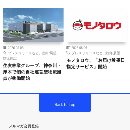
2026.08.06
2026.08.06
プレスリリースなど
,
動向/展望
,
プレスリリースなど
,
動向/展望
物流施設
モノタロウ、「お届け希望日
住友林業グループ、神奈川・
指定サービス」開始
厚木で初の自社運営型物流拠
点が稼働開始
Back to Top
メルマガ会員登録