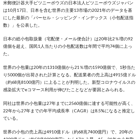
米郵便計器大手ピツニーボウズの日本法人ピツニーボウズジャパン
は10月17日、日本を含む世界の主要13市場の2021年のデータを基
にした最新の「パーセル・シッピング・インデックス（小包配送指
数）」を公表した。
日本の総小包取扱量（宅配便・メール便合計）は20年比2％増の92
億個を超え、国民1人当たりの小包配送数は年間で平均74個に上っ
た。
世界の小包量は20年の1310億個から21％増の1590億個で、1秒当た
り5000個が出荷された計算となる。配送業者の売上高は4915億ドル
（約68兆8100億円）に上ることが判明した。新型コロナウイルスの
感染拡大でeコマース利用が伸びたことなどが要因とみられる。
同社は世界の小包量は27年までに2560億個に達する可能性が高く、
22年から27年までの年平均成長率（CAGR）は8.5%になると推定し
ている。
世界の小包の売上高は4910億ドル（約68兆7400億円）で、20年の