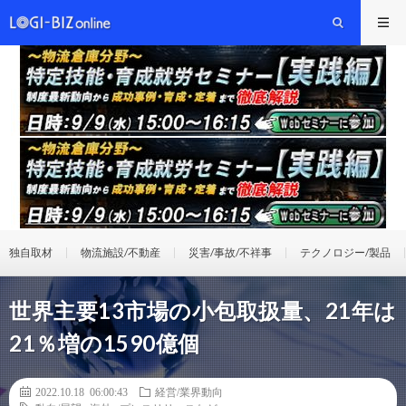
独自取材
物流施設/不動産
災害/事故/不祥事
テクノロジー/製品
世界主要13市場の小包取扱量、21年は
21％増の1590億個
2022.10.18 06:00:43
経営/業界動向