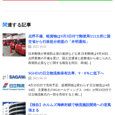
関連する記事
点呼不備、軽貨物は9月3日付で郵便局111カ所に国
交省から行政処分前提の「弁明通知」
2025.10.01
日本郵便が再発防止策の進捗など公表 日本郵便は9月30日、
点呼業務の不備を受け、国土交通省と総務省から命じられた
再発防止策などに関する報告を同日、両省[…]
SGHDの日立物流株保有比率、9・8％に低下へ
2021.04.14
4月15日付で売却予定、提携関係は変わらず 日立物流は4月
14日、主要株主のSGホールディングス（HD）が同15日付で
日立物流株式の一部を売却すると発[…]
【独自】ホルムズ海峡封鎖で物流施設開発への逆風
強まる