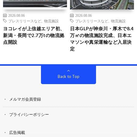
2026.08.06
2026.08.06
プレスリリースなど
,
物流施設
プレスリリースなど
,
物流施設
ヨコレイが上信越エリア初、
日本GLPが神奈川・厚木で8.4
新潟・長岡で2.7万tの物流拠
万㎡の物流施設完成、日本エ
点開設
マソンや真栄運輸など入居決
定
Back to Top
メルマガ会員登録
プライバシーポリシー
広告掲載