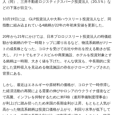
人（同）、三井不動産ロジスティクスパーク投資法人（20..5％）な
どの下落が目立つ。
10月19日には、GLP投資法人や大和ハウスリート投資法人など、同
指数に組み込まれている4銘柄が22年の年初来安値を更新した。
20年から21年にかけては、日本プロロジスリート投資法人の時価総
額が全銘柄の中で一時期トップに躍り出るなど、物流系銘柄がJリー
トの成長株となった。コロナを受けて出社や外出を控える動きが拡
大し、Jリートでもオフィスビルや商業施設、ホテルを投資対象とす
る銘柄は一時期、大きく値を下げた。そんな状況も、中長期的に安
定した賃料収入を見込める物流施設の存在がクローズアップされた
背景にある。
しかし、最近はエネルギーや原材料の価格が、コロナで一時停滞し
た経済活動の再開による需要の伸びやロシアのウクライナ侵攻など
で高騰、インフレを抑制するために米FRB（連邦準備制度理事会）
が利上げに踏み切ったため米国の長期金利が上昇。もともと人気が
高かった物流系銘柄は投資口価格が上がり、利回り水準が低下して