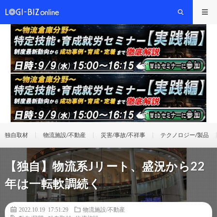
独自取材
物流施設/不動産
災害/事故/不祥事
テクノロジー/製品
【独自】物流系Jリート、盛況から22
年は一転軟調続く
2022.10.19 17:51:29
物流施設/不動産