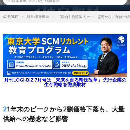
動向/展望
,
独自取材
,
物流施設
経営/業界動向
【独自】物流系Jリート、盛況から22年は一
HOME
月刊LOGI-BIZ 7月号は「未来を創る輸送改革」 先行企業の
生存戦略を徹底取材
21年末のピークから2割価格下落も、大量
供給への懸念など影響