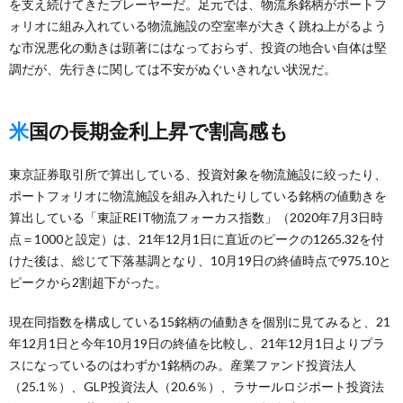
を支え続けてきたプレーヤーだ。足元では、物流系銘柄がポートフ
ォリオに組み入れている物流施設の空室率が大きく跳ね上がるよう
な市況悪化の動きは顕著にはなっておらず、投資の地合い自体は堅
調だが、先行きに関しては不安がぬぐいきれない状況だ。
米国の長期金利上昇で割高感も
東京証券取引所で算出している、投資対象を物流施設に絞ったり、
ポートフォリオに物流施設を組み入れたりしている銘柄の値動きを
算出している「東証REIT物流フォーカス指数」（2020年7月3日時
点＝1000と設定）は、21年12月1日に直近のピークの1265.32を付
けた後は、総じて下落基調となり、10月19日の終値時点で975.10と
ピークから2割超下がった。
現在同指数を構成している15銘柄の値動きを個別に見てみると、21
年12月1日と今年10月19日の終値を比較し、21年12月1日よりプラ
スになっているのはわずか1銘柄のみ。産業ファンド投資法人
（25.1％）、GLP投資法人（20.6％）、ラサールロジポート投資法