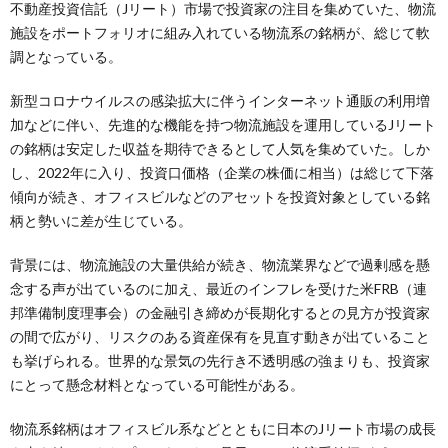
不動産投資信託（Jリート）市場で投資家の注目を集めていた、物流
施設をポートフォリオに組み入れている物流系の銘柄が、総じて軟
調となっている。
新型コロナウイルスの感染拡大に伴うインターネット通販の利用増
加などに伴い、先進的な機能を持つ物流施設を運用しているJリート
の銘柄は安定した収益を期待できるとして人気を集めていた。しか
し、2022年に入り、投資口価格（企業の株価に相当）は総じて下落
傾向が続き、オフィスビルなどのアセットを投資対象としている銘
柄と勢いに差が生じている。
背景には、物流施設の大量供給が続き、物流業界などで過剰感を懸
念する声が出ているのに加え、最近のインフレを受けた米FRB（連
邦準備制度理事会）の金融引き締めが長期化するとの見方が投資家
の間で広がり、リスクのある資産保有を見直す動きが出ていること
も挙げられる。世界的な景気の先行き不透明感の強まりも、投資家
にとって懸念材料となっている可能性がある。
物流系銘柄はオフィスビル系などとともに日本のJリート市場の成長