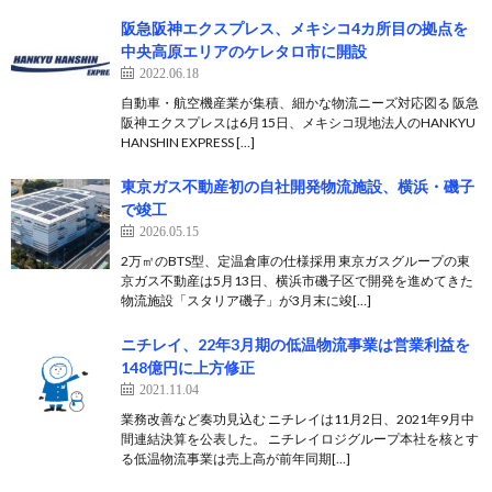
​阪急阪神エクスプレス、メキシコ4カ所目の拠点を
中央高原エリアのケレタロ市に開設
2022.06.18
自動車・航空機産業が集積、細かな物流ニーズ対応図る 阪急
阪神エクスプレスは6月15日、メキシコ現地法人のHANKYU
HANSHIN EXPRESS […]
東京ガス不動産初の自社開発物流施設、横浜・磯子
で竣工
2026.05.15
2万㎡のBTS型、定温倉庫の仕様採用 東京ガスグループの東
京ガス不動産は5月13日、横浜市磯子区で開発を進めてきた
物流施設「スタリア磯子」が3月末に竣[…]
ニチレイ、22年3月期の低温物流事業は営業利益を
148億円に上方修正
2021.11.04
業務改善など奏功見込む ニチレイは11月2日、2021年9月中
間連結決算を公表した。 ニチレイロジグループ本社を核とす
る低温物流事業は売上高が前年同期[…]