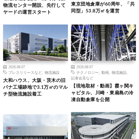
東京団地倉庫が60周年、「共
物流センター開設、先行して
同型」53.8万㎡を運営
ヤードの運営スタート
2026.08.07
2026.08.07
プレスリリースなど
,
物流施設
テクノロジー
,
動画
,
物流施設
,
記者会見など
大和ハウス、大阪・茨木の旧
【現地取材・動画】霞ヶ関キ
パナ工場跡地で3.1万㎡のマル
ャピタル、川崎・東扇島の冷
チ型物流施設着工
凍自動倉庫を公開