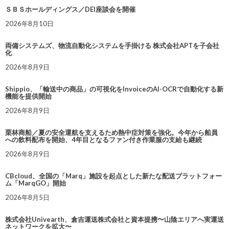
ＳＢＳホールディングス／DEI座談会を開催
2026年8月10日
両備システムズ、物流自動化システムを手掛ける 株式会社APTを子会社
化
2026年8月9日
Shippio、「輸送中の商品」の可視化をInvoiceのAI-OCRで自動化する新
機能を提供開始
2026年8月9日
栗林商船／夏の安全運航を支えるため熱中症対策を強化。今年から船員
への飲料配布を開始、4年目となるファン付き作業服の支給も継続
2026年8月9日
CBcloud、全国の「Marq」施設を起点とした新たな配送プラットフォー
ム「MarqGO」開始
2026年8月5日
株式会社Univearth、倉吉運送株式会社と資本提携〜山陰エリアへ実運送
ネットワークを拡大〜