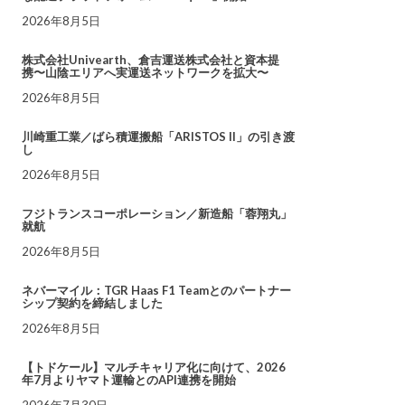
2026年8月5日
株式会社Univearth、倉吉運送株式会社と資本提
携〜山陰エリアへ実運送ネットワークを拡大〜
2026年8月5日
川崎重工業／ばら積運搬船「ARISTOS II」の引き渡
し
2026年8月5日
フジトランスコーポレーション／新造船「蓉翔丸」
就航
2026年8月5日
ネバーマイル：TGR Haas F1 Teamとのパートナー
シップ契約を締結しました
2026年8月5日
【トドケール】マルチキャリア化に向けて、2026
年7月よりヤマト運輸とのAPI連携を開始
2026年7月30日