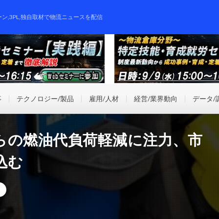
ーン,3PL,独自取材で物流ニュースを配信
事
テクノロジー/製品
雇用/人材
経営/業界動向
データ/
らの燃油代負荷軽減に注力、市
込む