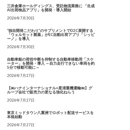
三井倉庫ホールディングス、受託物流業務に 「生成
AI出荷検品アプリ」を開発・導入開始
2026年7月30日
“独自開発こだわり”のサプリメントでD2C展開する
「ウェルモット製薬」がEC自動出荷アプリ「シッピ
ーノ」を導入
2026年7月30日
自動車船の荷役中断を抑制する自動車移動用「スケ
ーター」を開発・導入 ～自力走行できない車両を約
5分で移動可能に～
2026年7月27日
【㈱ハナインターナショナル×星清重機運輸㈱】グ
ループ会社で販売力の更なる強化ねらう
2026年7月27日
東京ミッドタウン八重洲でロボット配送サービスを
本格始動
2026年7月27日