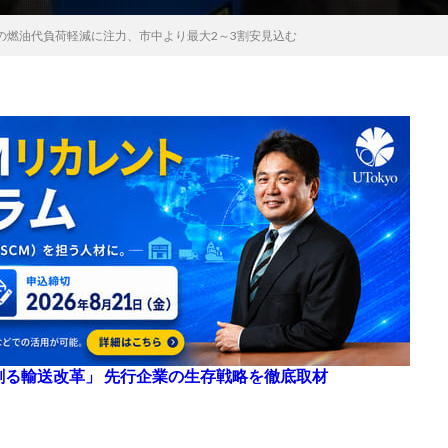
の燃油代負荷軽減に注力、市中より最大2～3割安見込む
来を創る輸送改革」 先行企業の生存戦略を徹底取材