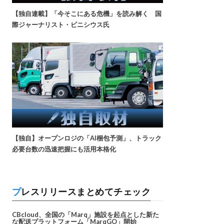
【独自連載】「今そこにある危機」を読み解く 国
際ジャーナリスト・ビニシウス氏
【独自】オープンロジの「AI梱包予測」、トラック
必要台数の迅速把握にも活用本格化
プレスリリースまとめてチェック
CBcloud、全国の「Marq」施設を起点とした新た
な配送プラットフォーム「MarqGO」開始