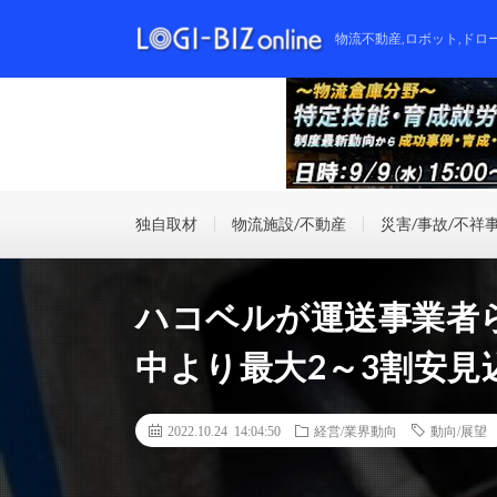
物流不動産,ロボット,ドロ
独自取材
物流施設/不動産
災害/事故/不祥
ハコベルが運送事業者
中より最大2～3割安見
2022.10.24 14:04:50
経営/業界動向
動向/展望