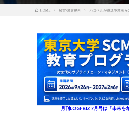
経営/業界動向
ハコベルが運送事業者ら
HOME
月刊LOGI-BIZ 7月号は「未