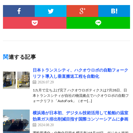
関連する記事
日本トランスシティ、ハクオウロボの自動フォーク
リフト導入し垂直搬送工程を自動化
2026.07.29
1カ月で立ち上げ完了 ハクオウロボティクスは7月28日、日
本トランスシティが自社の物流拠点でハクオウロボの自動フ
ォークリフト「AutoFork」（オー[…]
横浜港が日本初、デジタル技術活用して船舶の温室
効果ガス排出削減目指す国際コンソーシアムに参画
2024.08.20
運航最適化・分散化目指す 横浜市は8月19日、デジタル技術