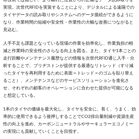
実現。次世代RFIDを実装することにより、デジタルによる遠隔での
タイヤデータの読み取りやシステムへのデータ接続ができるように
なり、作業時間の短縮や安全性・作業性の大幅な改善につながると
見込む。
人手不足も課題となっている現場の作業を効率化し、作業負担の軽
減と作業時の安全性のさらなる向上を図る。また、タイヤ1本ごとの
走行距離やメンテナンス履歴などの情報を次世代RFID通じ入手・分
析することで、ブリヂストンが提供する最適なリトレッド（すり減
ったタイヤを再利用するために表面＝トレッド＝のゴムを貼り替え
ること）、メンテナンスなどのサービスソリューションを進化さ
せ、それぞれの顧客のオペレーションに合わせた提供が可能になる
と想定している。
1本のタイヤの価値を最大化し、タイヤを安全に、長く、うまく、効
率的に使用できるよう後押しすることでCO2排出量削減や資源生産
性の向上を進め、カーボンニュートラルやサーキュラーエコノミー
の実現にも貢献していくことを目指す。