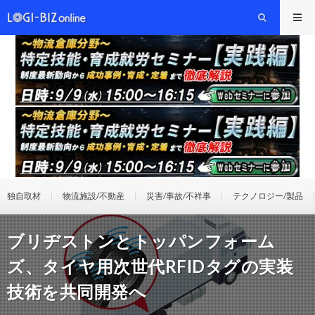
独自取材
物流施設/不動産
災害/事故/不祥事
テクノロジー/製品
ブリヂストンとトッパンフォーム
ズ、タイヤ用次世代RFIDタグの実装
技術を共同開発へ