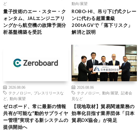
ど
動向/展望
量子技術のエー・スター・ク
ROBO-HI、吊り下げ式クレー
ォンタム、JALエンジニアリ
ンに代わる超重量級
ングから航空機の故障予測分
200tAGVで「落下リスク」
析基盤構築を受託
解消と説明
2026.08.06
2026.08.06
テクノロジー
,
プレスリリースな
テクノロジー
,
動向/展望
,
記者会
ど
,
動向/展望
見など
ゼロボード、常に最新の情報
【現地取材】貿易関連業務の
共有が可能な“動的サプライヤ
効率化目指す業界団体「日本
ー管理”実現する新システムの
貿易DX協会」が発足
提供開始へ