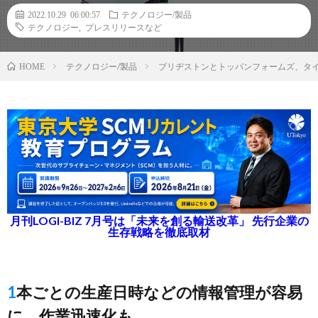
2022.10.29 06:00:57
テクノロジー/製品
テクノロジー
,
プレスリリースなど
テクノロジー/製品
ブリヂストンとトッパンフォームズ、タイ
HOME
月刊LOGI-BIZ 7月号は「未来を創る輸送改革」 先行企業の
生存戦略を徹底取材
1本ごとの生産日時などの情報管理が容易
に、作業迅速化も