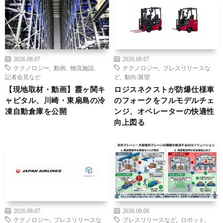
2026.08.07
2026.08.07
テクノロジー
,
動画
,
物流施設
,
テクノロジー
,
プレスリリースな
記者会見など
ど
,
動向/展望
【現地取材・動画】霞ヶ関キ
ロジスネクストが防爆仕様車
ャピタル、川崎・東扇島の冷
のフォークをフルモデルチェ
凍自動倉庫を公開
ンジ、オペレーターの快適性
向上図る
2026.08.07
2026.08.06
テクノロジー
,
プレスリリースな
プレスリリースなど
,
ロボット
,