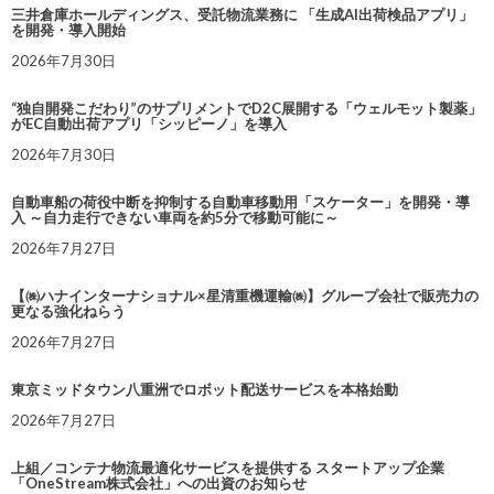
三井倉庫ホールディングス、受託物流業務に 「生成AI出荷検品アプリ」
を開発・導入開始
2026年7月30日
“独自開発こだわり”のサプリメントでD2C展開する「ウェルモット製薬」
がEC自動出荷アプリ「シッピーノ」を導入
2026年7月30日
自動車船の荷役中断を抑制する自動車移動用「スケーター」を開発・導
入 ～自力走行できない車両を約5分で移動可能に～
2026年7月27日
【㈱ハナインターナショナル×星清重機運輸㈱】グループ会社で販売力の
更なる強化ねらう
2026年7月27日
東京ミッドタウン八重洲でロボット配送サービスを本格始動
2026年7月27日
上組／コンテナ物流最適化サービスを提供する スタートアップ企業
「OneStream株式会社」への出資のお知らせ