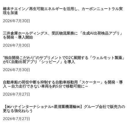
椿本チエイン／再生可能エネルギーを活用し、カーボンニュートラル実
現を加速
2026年7月30日
三井倉庫ホールディングス、受託物流業務に 「生成AI出荷検品アプリ」
を開発・導入開始
2026年7月30日
“独自開発こだわり”のサプリメントでD2C展開する「ウェルモット製薬」
がEC自動出荷アプリ「シッピーノ」を導入
2026年7月30日
自動車船の荷役中断を抑制する自動車移動用「スケーター」を開発・導
入 ～自力走行できない車両を約5分で移動可能に～
2026年7月27日
【㈱ハナインターナショナル×星清重機運輸㈱】グループ会社で販売力の
更なる強化ねらう
2026年7月27日