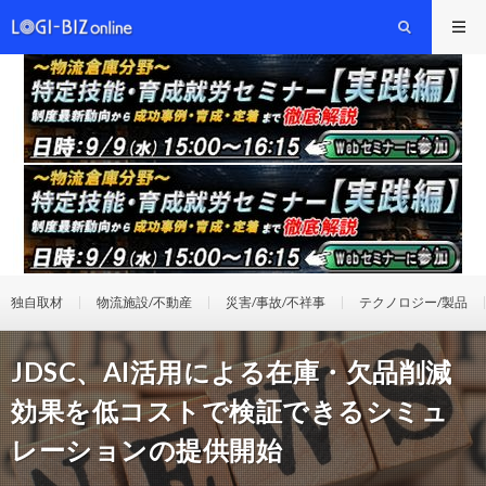
独自取材
物流施設/不動産
災害/事故/不祥事
テクノロジー/製品
JDSC、AI活用による在庫・欠品削減
効果を低コストで検証できるシミュ
レーションの提供開始