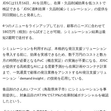
JDSCは11月16日、AIを活用し、在庫・欠品削減効果を低コストで
検証できる「JDSC過剰在庫・欠品削減シミュレーション」の提供を
同日開始したと発表した。
4つのメニューをラインアップしており、顧客のニーズに合わせて
180万円（税別）から試すことが可能。シミュレーション結果は最
短2週間で送付する。
シミュレーションを利用すれば、本格的な発注支援ソリューション
を導入する前に、効果を実感できるため、数千万円のコストと数カ
月の時間が必要となるPoC（概念実証）の実施が不要になる。JDSC
が提供する高精度なAIによる需要予測から在庫計画やコンテナ計算
まで、一気通貫で顧客の発注業務をアシストするAI発注支援ソリュ
ーション「demand insight」の技術を応用している。
食品卸のさんれいフーズ（鳥取県米子市）にシミュレーションを事
前提供し、対象品目の97.9%で57.9%の在庫削減ポテンシャルを確認
したという。