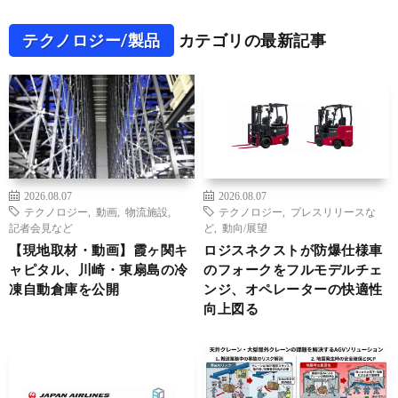
テクノロジー/製品
カテゴリの最新記事
2026.08.07
2026.08.07
テクノロジー
,
動画
,
物流施設
,
テクノロジー
,
プレスリリースな
記者会見など
ど
,
動向/展望
【現地取材・動画】霞ヶ関キ
ロジスネクストが防爆仕様車
ャピタル、川崎・東扇島の冷
のフォークをフルモデルチェ
凍自動倉庫を公開
ンジ、オペレーターの快適性
向上図る