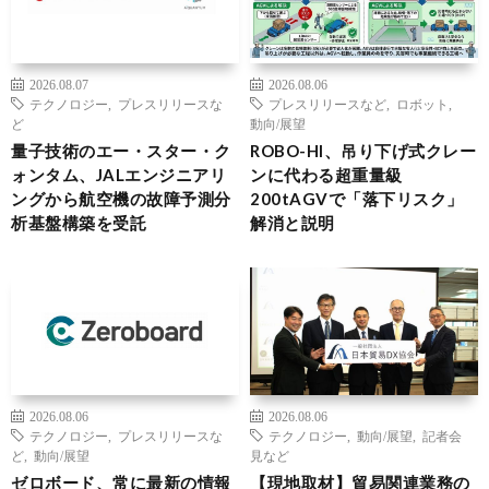
2026.08.07
2026.08.06
テクノロジー
,
プレスリリースな
プレスリリースなど
,
ロボット
,
ど
動向/展望
量子技術のエー・スター・ク
ROBO-HI、吊り下げ式クレー
ォンタム、JALエンジニアリ
ンに代わる超重量級
ングから航空機の故障予測分
200tAGVで「落下リスク」
析基盤構築を受託
解消と説明
2026.08.06
2026.08.06
テクノロジー
,
プレスリリースな
テクノロジー
,
動向/展望
,
記者会
ど
,
動向/展望
見など
ゼロボード、常に最新の情報
【現地取材】貿易関連業務の