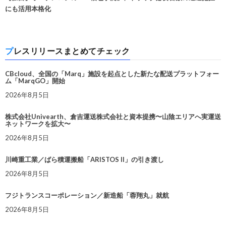
にも活用本格化
プレスリリースまとめてチェック
CBcloud、全国の「Marq」施設を起点とした新たな配送プラットフォー
ム「MarqGO」開始
2026年8月5日
株式会社Univearth、倉吉運送株式会社と資本提携〜山陰エリアへ実運送
ネットワークを拡大〜
2026年8月5日
川崎重工業／ばら積運搬船「ARISTOS II」の引き渡し
2026年8月5日
フジトランスコーポレーション／新造船「蓉翔丸」就航
2026年8月5日