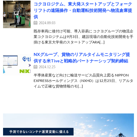
コクヨロジテム、東大発スタートアップとフォーク
リフトの遠隔操作・自動運転技術開発へ物流倉庫提
供
2024.09.03
既存車両に後付け可能、導入容易に コクヨグループの物流企
業コクヨロジテムは9月3日、建設現場の自動化技術開発を手
掛ける東京大学発のスタートアップARA[…]
NXグループ、貨物のリアルタイムモニタリング提
供する米Tiveと戦略的パートナーシップ契約締結
2024.12.25
半導体産業など向けに輸送サービス品質向上図る NIPPON
EXPRESSホールディングス（NXHD）は12月25日、リアルタ
イムで正確な貨物情報のモ[…]