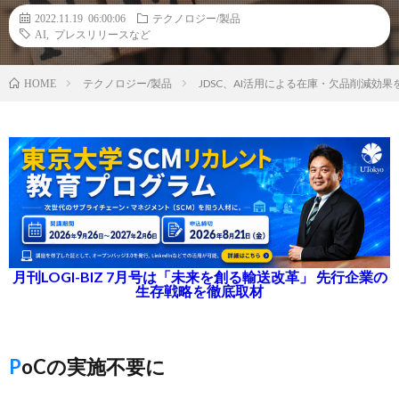
2022.11.19 06:00:06
テクノロジー/製品
AI
,
プレスリリースなど
テクノロジー/製品
JDSC、AI活用による在庫・欠品削減効
HOME
月刊LOGI-BIZ 7月号は「未来を創る輸送改革」 先行企業の
生存戦略を徹底取材
PoCの実施不要に