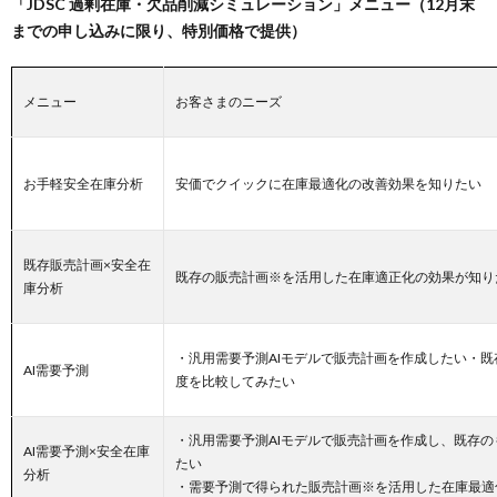
「JDSC 過剰在庫・欠品削減シミュレーション」メニュー（12月末
までの申し込みに限り、特別価格で提供）
メニュー
お客さまのニーズ
お手軽安全在庫分析
安価でクイックに在庫最適化の改善効果を知りたい
既存販売計画×安全在
既存の販売計画※を活用した在庫適正化の効果が知り
庫分析
・汎用需要予測AIモデルで販売計画を作成したい・
AI需要予測
度を比較してみたい
・汎用需要予測AIモデルで販売計画を作成し、既存
AI需要予測×安全在庫
たい
分析
・需要予測で得られた販売計画※を活用した在庫最適