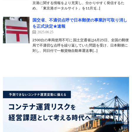
京港に関する情報をより充実し、分かりやすく発信するた
め、「東京港ポータルサイト」を11月1[…]
国交省、不適切点呼で日本郵便の事業許可取り消し
を正式決定★速報
2025.06.25
2500台の車両使用不可に 国土交通省は6月25日、全国の郵便
局で不適切な点呼を繰り返していた問題を受け、日本郵便に
対し、同日付で一般貨物自動車運送事[…]