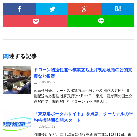
関連する記事
ドローン物流促進へ事業立ち上げ初期段階の公的支
援など提案
2019.05.27
官民検討会、サービス採算向上へ省人化や機体の共同利用・
輸配送も必要性指摘 政府は5月27日、東京・霞が関の国土交
通省内で、関係省庁やドローン（小型無人[…]
「東京港ポータルサイト」 を刷新、ターミナルの平
均待機時間公開スタート
2024.11.12
時間帯別など、毎月10日に情報更新 東京都は11月11日、東