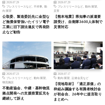
2026.07.29
2026.07.29
プレスリリースなど
,
不祥事
,
動
プレスリリースなど
,
動向/展望
,
向/展望
災害
公取委、製造委託先に金型な
【熊本地震】県知事の派遣要
ど無償保管強いたイリソ電子
請受け、自衛隊3600人体制で
工業に旧下請法違反で再発防
災害対応
止など勧告
2026.07.23
2026.07.17
プレスリリースなど
,
動向/展望
,
動向/展望
,
記者会見など
物流施設
【現地取材】「適正原価」の
不動産協会、中継・基幹物流
枠組み議論する有識者検討会
拠点開発への支援措置拡充を
が初会合、26年中に提言取り
継続して訴え
まとめへ