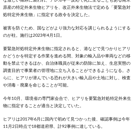
原産の特定外来生物ヒアリを、改正外来生物法で定める「要緊急対
処特定外来生物」に指定する政令を決定した。
被害を防ぐため、国などがより強力な対応を講じられるようにする
のが柱。施行は2023年4月1日。
要緊急対処特定外来生物に指定されると、港などで見つかりヒアリ
かどうかを特定する作業を進める間、対象の輸入品や車両などの移
動を禁止できるほか、自治体職員が従来の防除に加え、生息実態の
調査目的で事業者の管理地に立ち入ることができるようになる。さ
らに、ヒアリが潜んでいる恐れが大きい輸入品や土地に対し、検査
や消毒・廃棄を命じることが可能。
今年10月、環境省の専門家会合で、ヒアリを要緊急対処特定外来生
物に指定することが適当と決定していた。
ヒアリは2017年6月に国内で初めて見つかった後、確認事例は今年
11月2日時点で18都道府県、計92事例に達している。