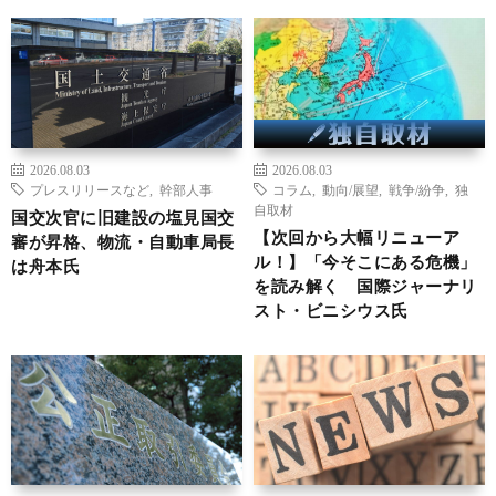
2026.08.03
2026.08.03
プレスリリースなど
,
幹部人事
コラム
,
動向/展望
,
戦争/紛争
,
独
自取材
国交次官に旧建設の塩見国交
【次回から大幅リニューア
審が昇格、物流・自動車局長
ル！】「今そこにある危機」
は舟本氏
を読み解く 国際ジャーナリ
スト・ビニシウス氏