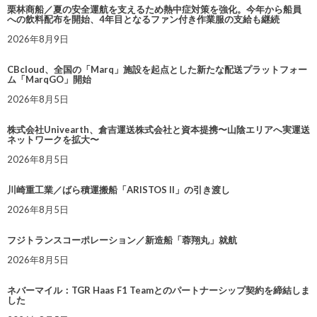
栗林商船／夏の安全運航を支えるため熱中症対策を強化。今年から船員
への飲料配布を開始、4年目となるファン付き作業服の支給も継続
2026年8月9日
CBcloud、全国の「Marq」施設を起点とした新たな配送プラットフォー
ム「MarqGO」開始
2026年8月5日
株式会社Univearth、倉吉運送株式会社と資本提携〜山陰エリアへ実運送
ネットワークを拡大〜
2026年8月5日
川崎重工業／ばら積運搬船「ARISTOS II」の引き渡し
2026年8月5日
フジトランスコーポレーション／新造船「蓉翔丸」就航
2026年8月5日
ネバーマイル：TGR Haas F1 Teamとのパートナーシップ契約を締結しま
した