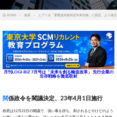
政策
ヒアリを「要緊急対処特定外来生物」に指定、より強力
HOME
月刊LOGI-BIZ 7月号は「未来を創る輸送改革」 先行企業の
生存戦略を徹底取材
関係政令を閣議決定、23年4月1日施行
政府は12月22日の閣議で、強い毒を持ち、刺されるとやけどのよう
な激しい痛みに襲われ、アレルギー反応で死に至ることもある南米