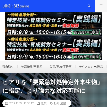
独自取材
物流施設/不動産
災害/事故/不祥事
テクノロジー/製品
ヒアリを「要緊急対処特定外来生物」
に指定、より強力な対応可能に
2022.11.22 12:30:17
政策
動向/展望