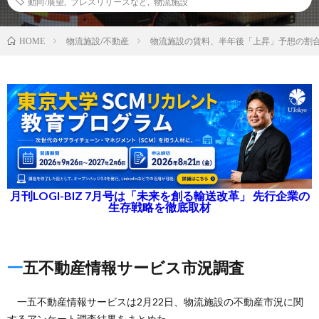
動向/展望
,
プレスリリースなど
,
物流施設
物流施設/不動産
物流施設の賃料、半年後「上昇」予想の割合
HOME
月刊LOGI-BIZ 7月号は「未来を創る輸送改革」 先行企業の
生存戦略を徹底取材
一五不動産情報サービス市況調査
一五不動産情報サービスは2月22日、物流施設の不動産市況に関
するアンケート調査結果をまとめた。