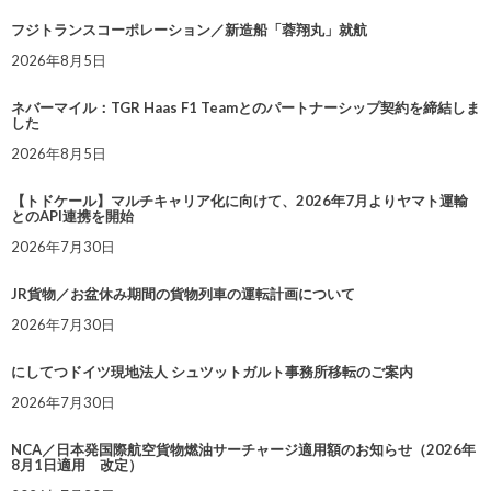
フジトランスコーポレーション／新造船「蓉翔丸」就航
2026年8月5日
ネバーマイル：TGR Haas F1 Teamとのパートナーシップ契約を締結しま
した
2026年8月5日
【トドケール】マルチキャリア化に向けて、2026年7月よりヤマト運輸
とのAPI連携を開始
2026年7月30日
JR貨物／お盆休み期間の貨物列車の運転計画について
2026年7月30日
にしてつドイツ現地法人 シュツットガルト事務所移転のご案内
2026年7月30日
NCA／日本発国際航空貨物燃油サーチャージ適用額のお知らせ（2026年
8月1日適用 改定）