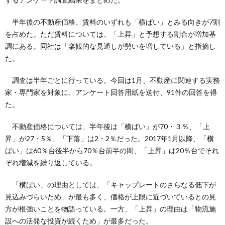
半年後の不動産価格、賃料のいずれも「横ばい」とみる向きが7割
を占めた。ただ賃料については、「上昇」と予想する割合が増加基
調にある。同社は「楽観的な見通しが勢いを増している」と指摘し
た。
調査は半年ごとに行っている。今回は1月、不動産に関連する実務
家・専門家を対象に、アンケート回答用紙を送付、91件の回答を得
た。
不動産価格については、半年後は「横ばい」が70・３％、「上
昇」が27・5％、「下落」は2・2％だった。2017年1月以降、「横
ばい」は60％台後半から70％台前半の間、「上昇」は20％台でそれ
ぞれ増減を繰り返している。
「横ばい」の理由としては、「キャップレートのさらなる低下が
見込みづらいため」が最も多く、価格が上限に近づいているとの見
方が根強いことを物語っている。一方、「上昇」の理由は「物流施
設への活発な投資が続くため」が最多だった。