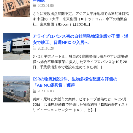
2025.01.06
さらに複数拠点展開予定。アジア太平洋地域で迅速配達目指
す 中国のEC大手、京東集団（JDドットコム）傘下の物流会
社、京東集団（JD.com）は2024[…]
アライプロバンス初の自社開発物流施設が千葉・浦
安で竣工、日通NPロジ入居へ
2021.10.28
3・5万平方メートル、独自の3庭園整備し働きやすい環境確
保へ 総合不動産事業に参入したアライプロバンスは10月28
日、千葉県浦安市で建設を進めてきた初[…]
ESRの物流施設2件、生物多様性配慮を評価の
「ABINC優秀賞」獲得
2023.07.03
兵庫・尼崎と大阪市の案件、ビオトープ整備など ESRは6月
30日、兵庫県尼崎市で開発した物流施設「ESR尼崎ディスト
リビューションセンター（DC）」と[…]