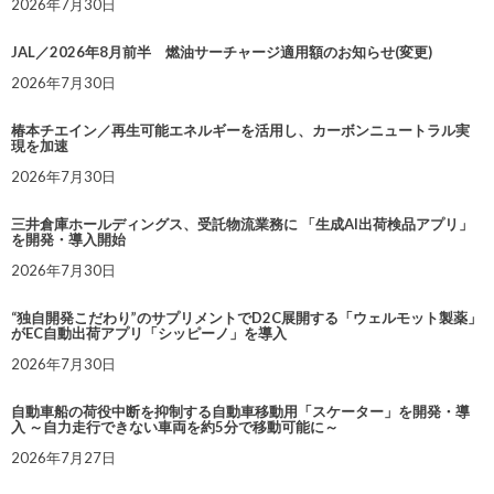
2026年7月30日
JAL／2026年8月前半 燃油サーチャージ適用額のお知らせ(変更)
2026年7月30日
椿本チエイン／再生可能エネルギーを活用し、カーボンニュートラル実
現を加速
2026年7月30日
三井倉庫ホールディングス、受託物流業務に 「生成AI出荷検品アプリ」
を開発・導入開始
2026年7月30日
“独自開発こだわり”のサプリメントでD2C展開する「ウェルモット製薬」
がEC自動出荷アプリ「シッピーノ」を導入
2026年7月30日
自動車船の荷役中断を抑制する自動車移動用「スケーター」を開発・導
入 ～自力走行できない車両を約5分で移動可能に～
2026年7月27日