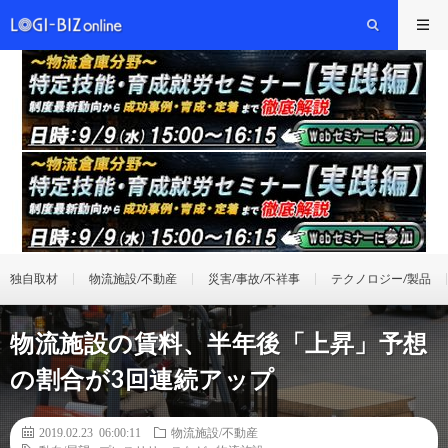
独自取材
物流施設/不動産
災害/事故/不祥事
テクノロジー/製品
物流施設の賃料、半年後「上昇」予想
の割合が3回連続アップ
2019.02.23 06:00:11
物流施設/不動産