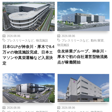
2026.08.06
2026.08.06
プレスリリースなど
,
物流施設
プレスリリースなど
,
動向/展望
,
物流施設
日本GLPが神奈川・厚木で8.4
住友林業グループ、神奈川・
万㎡の物流施設完成、日本エ
厚木で初の自社運営型物流拠
マソンや真栄運輸など入居決
点が稼働開始
定
2026.08.06
2026.08.06
プレスリリースなど
,
物流施設
プレスリリースなど
,
物流施設