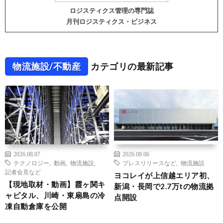
ロジスティクス管理の専門誌
月刊ロジスティクス・ビジネス
物流施設/不動産
カテゴリの最新記事
2026.08.07
2026.08.06
テクノロジー
,
動画
,
物流施設
,
プレスリリースなど
,
物流施設
記者会見など
ヨコレイが上信越エリア初、
【現地取材・動画】霞ヶ関キ
新潟・長岡で2.7万tの物流拠
ャピタル、川崎・東扇島の冷
点開設
凍自動倉庫を公開