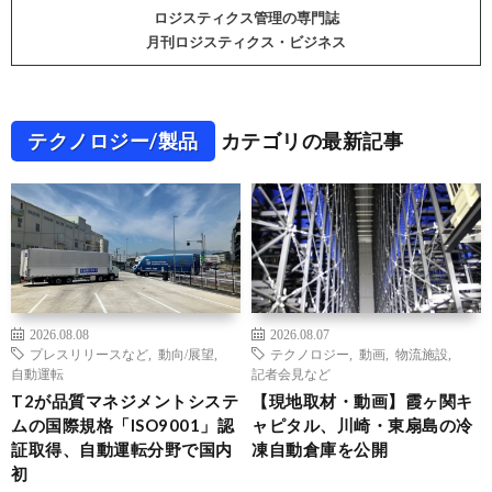
ロジスティクス管理の専門誌
月刊ロジスティクス・ビジネス
テクノロジー/製品
カテゴリの最新記事
2026.08.08
2026.08.07
プレスリリースなど
,
動向/展望
,
テクノロジー
,
動画
,
物流施設
,
自動運転
記者会見など
T2が品質マネジメントシステ
【現地取材・動画】霞ヶ関キ
ムの国際規格「ISO9001」認
ャピタル、川崎・東扇島の冷
証取得、自動運転分野で国内
凍自動倉庫を公開
初