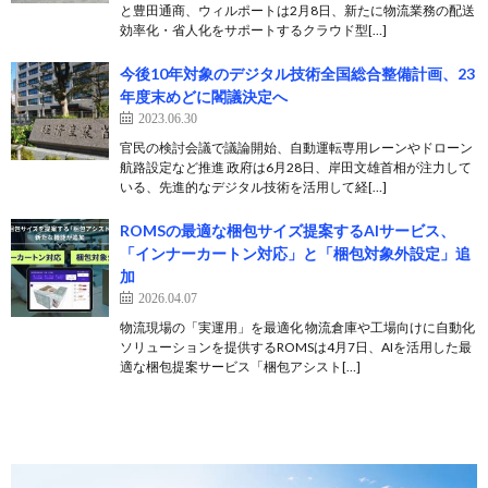
と豊田通商、ウィルポートは2月8日、新たに物流業務の配送
効率化・省人化をサポートするクラウド型[…]
今後10年対象のデジタル技術全国総合整備計画、23
年度末めどに閣議決定へ
2023.06.30
官民の検討会議で議論開始、自動運転専用レーンやドローン
航路設定など推進 政府は6月28日、岸田文雄首相が注力して
いる、先進的なデジタル技術を活用して経[…]
ROMSの最適な梱包サイズ提案するAIサービス、
「インナーカートン対応」と「梱包対象外設定」追
加
2026.04.07
物流現場の「実運用」を最適化 物流倉庫や工場向けに自動化
ソリューションを提供するROMSは4月7日、AIを活用した最
適な梱包提案サービス「梱包アシスト[…]