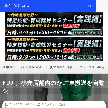
独自取材
物流施設/不動産
災害/事故/不祥事
テクノロジー/製品
FUJI、小売店舗内のかご車搬送を自動
化
2022.12.21 06:00:19
テクノロジー/製品