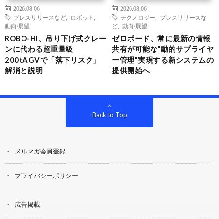
2026.08.06
2026.08.06
プレスリリースなど
,
ロボット
,
テクノロジー
,
プレスリリースな
動向/展望
ど
,
動向/展望
ROBO-HI、吊り下げ式クレー
ゼロボード、常に最新の情報
ンに代わる超重量級
共有が可能な“動的サプライヤ
200tAGVで「落下リスク」
ー管理”実現する新システムの
解消と説明
提供開始へ
Back to Top
メルマガ会員登録
プライバシーポリシー
広告掲載