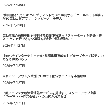
2026年7月30日
“独自開発こだわり”のサプリメントでD2C展開する「ウェルモット製薬」
がEC自動出荷アプリ「シッピーノ」を導入
2026年7月30日
自動車船の荷役中断を抑制する自動車移動用「スケーター」を開発・導
入 ～自力走行できない車両を約5分で移動可能に～
2026年7月27日
【㈱ハナインターナショナル×星清重機運輸㈱】グループ会社で販売力の
更なる強化ねらう
2026年7月27日
東京ミッドタウン八重洲でロボット配送サービスを本格始動
2026年7月27日
上組／コンテナ物流最適化サービスを提供する スタートアップ企業
「OneStream株式会社」への出資のお知らせ
2026年7月21日