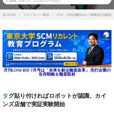
動画
,
ロボット
,
プレスリリースなど
テクノロジー/製品
FUJI、小売店舗内のかご車搬送を自動化
HOME
月刊LOGI-BIZ 7月号は「未来を創る輸送改革」 先行企業の
生存戦略を徹底取材
タグ貼り付ければロボットが認識、カイ
ンズ店舗で実証実験開始