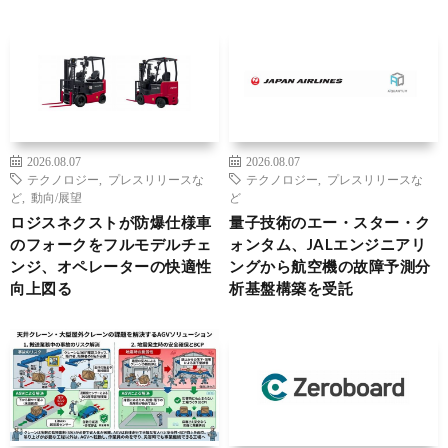
2026.08.07
2026.08.07
テクノロジー
,
プレスリリースな
テクノロジー
,
プレスリリースな
ど
,
動向/展望
ど
ロジスネクストが防爆仕様車
量子技術のエー・スター・ク
のフォークをフルモデルチェ
ォンタム、JALエンジニアリ
ンジ、オペレーターの快適性
ングから航空機の故障予測分
向上図る
析基盤構築を受託