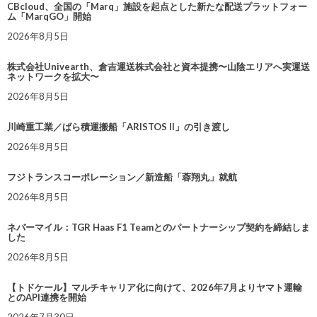
CBcloud、全国の「Marq」施設を起点とした新たな配送プラットフォー
ム「MarqGO」開始
2026年8月5日
株式会社Univearth、倉吉運送株式会社と資本提携〜山陰エリアへ実運送
ネットワークを拡大〜
2026年8月5日
川崎重工業／ばら積運搬船「ARISTOS II」の引き渡し
2026年8月5日
フジトランスコーポレーション／新造船「蓉翔丸」就航
2026年8月5日
ネバーマイル：TGR Haas F1 Teamとのパートナーシップ契約を締結しま
した
2026年8月5日
【トドケール】マルチキャリア化に向けて、2026年7月よりヤマト運輸
とのAPI連携を開始
2026年7月30日