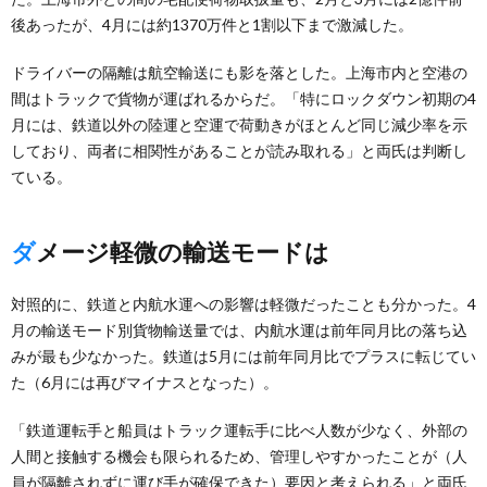
後あったが、4月には約1370万件と1割以下まで激減した。
ドライバーの隔離は航空輸送にも影を落とした。上海市内と空港の
間はトラックで貨物が運ばれるからだ。「特にロックダウン初期の4
月には、鉄道以外の陸運と空運で荷動きがほとんど同じ減少率を示
しており、両者に相関性があることが読み取れる」と両氏は判断し
ている。
ダメージ軽微の輸送モードは
対照的に、鉄道と内航水運への影響は軽微だったことも分かった。4
月の輸送モード別貨物輸送量では、内航水運は前年同月比の落ち込
みが最も少なかった。鉄道は5月には前年同月比でプラスに転じてい
た（6月には再びマイナスとなった）。
「鉄道運転手と船員はトラック運転手に比べ人数が少なく、外部の
人間と接触する機会も限られるため、管理しやすかったことが（人
員が隔離されずに運び手が確保できた）要因と考えられる」と両氏