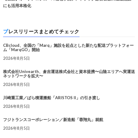
にも活用本格化
プレスリリースまとめてチェック
CBcloud、全国の「Marq」施設を起点とした新たな配送プラットフォー
ム「MarqGO」開始
2026年8月5日
株式会社Univearth、倉吉運送株式会社と資本提携〜山陰エリアへ実運送
ネットワークを拡大〜
2026年8月5日
川崎重工業／ばら積運搬船「ARISTOS II」の引き渡し
2026年8月5日
フジトランスコーポレーション／新造船「蓉翔丸」就航
2026年8月5日