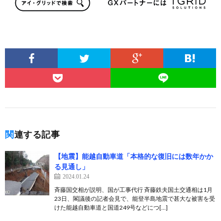
関連する記事
【地震】能越自動車道「本格的な復旧には数年かか
る見通し」
2024.01.24
斉藤国交相が説明、国が工事代行 斉藤鉄夫国土交通相は1月
23日、閣議後の記者会見で、能登半島地震で甚大な被害を受
けた能越自動車道と国道249号などにつ[…]