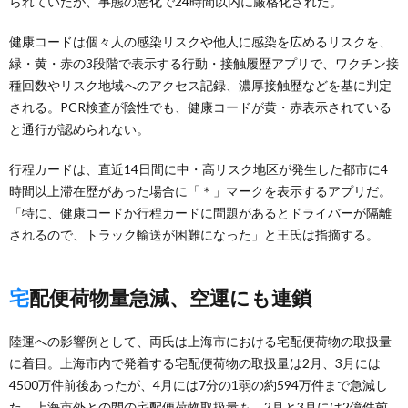
られていたが、事態の悪化で24時間以内に厳格化された。
健康コードは個々人の感染リスクや他人に感染を広めるリスクを、
緑・黄・赤の3段階で表示する行動・接触履歴アプリで、ワクチン接
種回数やリスク地域へのアクセス記録、濃厚接触歴などを基に判定
される。PCR検査が陰性でも、健康コードが黄・赤表示されている
と通行が認められない。
行程カードは、直近14日間に中・高リスク地区が発生した都市に4
時間以上滞在歴があった場合に「＊」マークを表示するアプリだ。
「特に、健康コードか行程カードに問題があるとドライバーが隔離
されるので、トラック輸送が困難になった」と王氏は指摘する。
宅配便荷物量急減、空運にも連鎖
陸運への影響例として、両氏は上海市における宅配便荷物の取扱量
に着目。上海市内で発着する宅配便荷物の取扱量は2月、3月には
4500万件前後あったが、4月には7分の1弱の約594万件まで急減し
た。上海市外との間の宅配便荷物取扱量も、2月と3月には2億件前