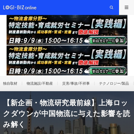
独自取材
物流施設/不動産
災害/事故/不祥事
テクノロジー/製品
【新企画・物流研究最前線】上海ロッ
クダウンが中国物流に与えた影響を読
み解く