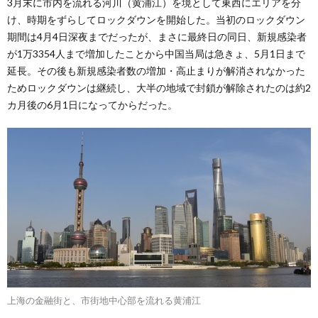
3月末に市内を流れる河川（黄浦江）を境として東西にエリアを分
け、時期をずらしてロックダウンを開始した。当初のロックダウン
期間は4月4日深夜までだったが、まさに最終日の同日、新規感染者
が1万3354人まで増加したことから中国当局は急きょ、5月1日まで
延長。その後も新規感染者数の増加・高止まりが解消されなかった
ためロックダウンは継続し、大半の地域で封鎖が解除されたのは約2
カ月後の6月1日になってからだった。
上海の金融街と、市街地中心部を流れる黄浦江