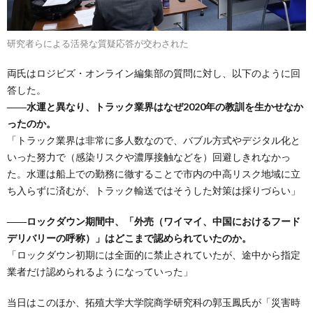
研究者らによる活発な質疑応答が交わされた
両氏はロジビズ・オンライン編集部の質問に対し、以下のように回
答した。
――水運と異なり、トラック業界はなぜ2020年の教訓を生かせなか
ったのか。
「トラック業界は非常に多人数なので、バブル方式やデジタル化と
いった努力で（感染リスクや濃厚接触などを）回避しきれなかっ
た。水運は船上での勤務に徹することで市内の中高リスク地域に立
ち入らずに済むが、トラック輸送ではそうした対策は採りづらい」
――ロックダウン期間中、「外売（ワイマイ、中国におけるフード
デリバリーの呼称）」はどこまで認められていたのか。
「ロックダウン初期には全面的に禁止されていたが、途中から指定
業者だけ認められるようになっていった」
当日はこのほか、拓殖大学大学院商学研究科の郭玉鳳氏が「災害時