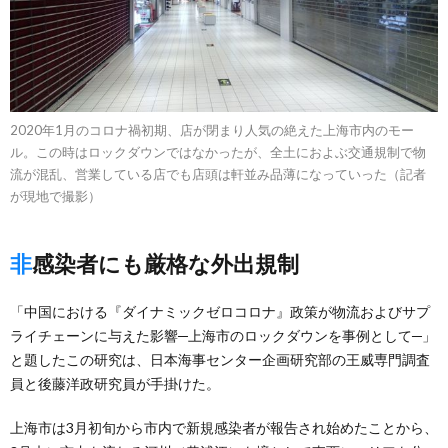
2020年1月のコロナ禍初期、店が閉まり人気の絶えた上海市内のモー
ル。この時はロックダウンではなかったが、全土におよぶ交通規制で物
流が混乱、営業している店でも店頭は軒並み品薄になっていった（記者
が現地で撮影）
非感染者にも厳格な外出規制
「中国における『ダイナミックゼロコロナ』政策が物流およびサプ
ライチェーンに与えた影響─上海市のロックダウンを事例として─」
と題したこの研究は、日本海事センター企画研究部の王威専門調査
員と後藤洋政研究員が手掛けた。
上海市は3月初旬から市内で新規感染者が報告され始めたことから、