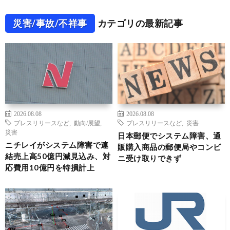
災害/事故/不祥事
カテゴリの最新記事
2026.08.08
2026.08.08
プレスリリースなど
,
動向/展望
,
プレスリリースなど
,
災害
災害
日本郵便でシステム障害、通
ニチレイがシステム障害で連
販購入商品の郵便局やコンビ
結売上高50億円減見込み、対
ニ受け取りできず
応費用10億円を特損計上