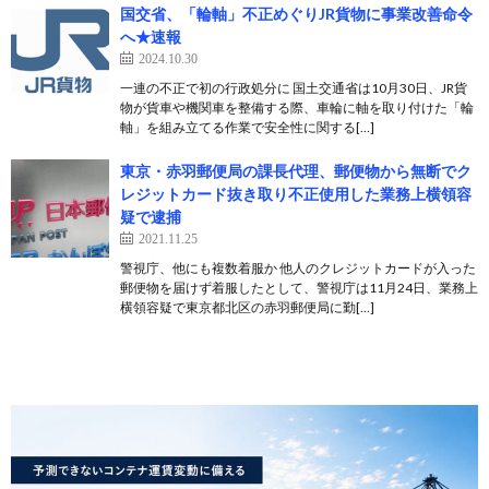
国交省、「輪軸」不正めぐりJR貨物に事業改善命令
へ★速報
2024.10.30
一連の不正で初の行政処分に 国土交通省は10月30日、JR貨
物が貨車や機関車を整備する際、車輪に軸を取り付けた「輪
軸」を組み立てる作業で安全性に関する[…]
東京・赤羽郵便局の課長代理、郵便物から無断でク
レジットカード抜き取り不正使用した業務上横領容
疑で逮捕
2021.11.25
警視庁、他にも複数着服か 他人のクレジットカードが入った
郵便物を届けず着服したとして、警視庁は11月24日、業務上
横領容疑で東京都北区の赤羽郵便局に勤[…]