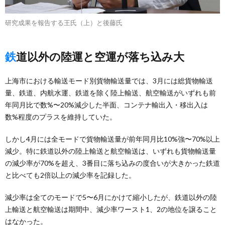
研究成果を報告する王氏（上）と後藤氏
鉄道以外の陸運と空運が落ち込み大
上海市における輸送モード別貨物輸送量では、3月には総貨物輸送
量、鉄道、内航水運、鉄道を除く陸上輸送、航空輸送がいずれも前
年同月比で数%〜20%減少した半面、コンテナ輸出入・移出入は
数%程度のプラスを維持していた。
しかし4月には全モードで貨物輸送量が前年同月比10%強〜70%以上
減少。特に鉄道以外の陸上輸送と航空輸送は、いずれも貨物輸送量
の減少率が70%を超え、3番目に落ち込みの度合いが大きかった鉄道
と比べても2倍以上の減少率を記録した。
減少率は全てのモードで5〜6月にかけて縮小したが、鉄道以外の陸
上輸送と航空輸送は期間中、減少率ワースト1、2の地位を譲ること
はなかった。