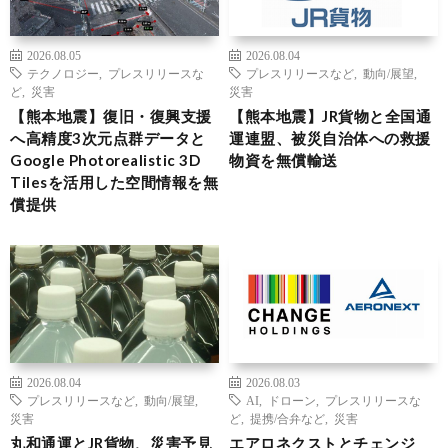
2026.08.05
2026.08.04
テクノロジー
,
プレスリリースな
プレスリリースなど
,
動向/展望
,
ど
,
災害
災害
【熊本地震】復旧・復興支援
【熊本地震】JR貨物と全国通
へ高精度3次元点群データと
運連盟、被災自治体への救援
Google Photorealistic 3D
物資を無償輸送
Tilesを活用した空間情報を無
償提供
2026.08.04
2026.08.03
プレスリリースなど
,
動向/展望
,
AI
,
ドローン
,
プレスリリースな
災害
ど
,
提携/合弁など
,
災害
丸和通運とJR貨物、災害予見
エアロネクストとチェンジ