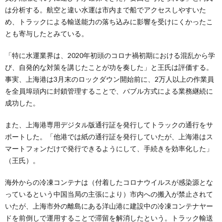
は分析する。航空と違い水運は市内まで船でアクセスしやすいた
め、トラックによる輸送能力の落ち込みに影響を受けにくかったこ
とも寄与したとみている。
「特に水運業界は、2020年初頭のコロナ禍初期における混乱から学
び、自発的な対策を講じたことが功を奏した」と王氏は評価する。
事実、上海港は3月末のロックダウン開始前に、2万人以上の作業員
を全員埠頭内に封鎖管理することで、バブル方式による業務継続に
成功した。
また、上海港専用デジタル版通行証を発行してトラックの通行をサ
ポートした。「他港では紙の通行証を発行していたが、上海港はス
マートフォンだけで発行できるようにして、手続きを効率化した」
（王氏）。
海外からの冷凍コンテナは（付着したコロナウイルスが感染源とな
っているという中国当局の主張により）市内への搬入が禁止されて
いたが、上海市外の離島にある洋山港に建設中の冷凍コンテナヤー
ドを前倒しで運用することで滞留を解消したという。トラック輸送