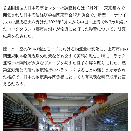
公益財団法人日本海事センターの調査員らは12月2日、東京都内で
開催された日本海運経済学会関東部会12月例会で、新型コロナウイ
ルスの感染拡大を受けた2022年3月末から中国・上海で約2カ月続い
たロックダウン（都市封鎖）が物流に及ぼした影響について、研究
結果を発表した。
陸・水・空の3つの輸送モードにおける物流量の変化に、上海市内の
関連規制や物流現場の対策なども交えて実態を報告。特にトラック
運転手の隔離が大きなダメージを与えた様子を浮き彫りにした。感
染症対策と円滑な物流維持のバランスを取ることの難しさが示され
た格好で、日本の物流業界関係者にとっても有意義な研究成果と言
えるだろう。