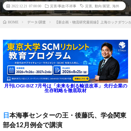
2022.12.21 07:00:00
災害/事故/不祥事
災害
,
動向/展望
,
海外
データ/調査
【新企画・物流研究最前線】上海ロックダウン
HOME
月刊LOGI-BIZ 7月号は「未来を創る輸送改革」 先行企業の
生存戦略を徹底取材
日本海事センターの王・後藤氏、学会関東
部会12月例会で講演