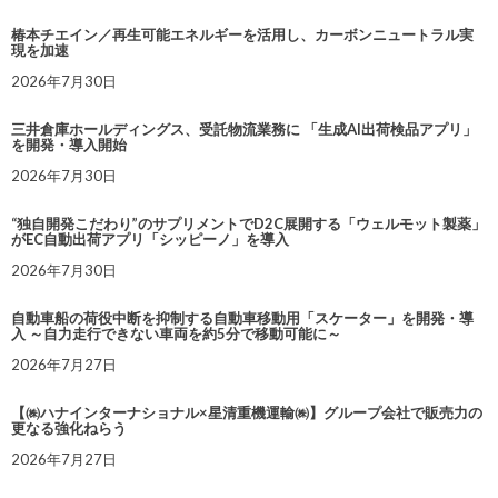
椿本チエイン／再生可能エネルギーを活用し、カーボンニュートラル実
現を加速
2026年7月30日
三井倉庫ホールディングス、受託物流業務に 「生成AI出荷検品アプリ」
を開発・導入開始
2026年7月30日
“独自開発こだわり”のサプリメントでD2C展開する「ウェルモット製薬」
がEC自動出荷アプリ「シッピーノ」を導入
2026年7月30日
自動車船の荷役中断を抑制する自動車移動用「スケーター」を開発・導
入 ～自力走行できない車両を約5分で移動可能に～
2026年7月27日
【㈱ハナインターナショナル×星清重機運輸㈱】グループ会社で販売力の
更なる強化ねらう
2026年7月27日