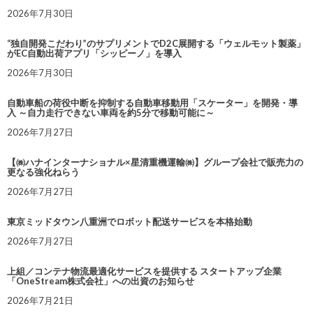
2026年7月30日
“独自開発こだわり”のサプリメントでD2C展開する「ウェルモット製薬」
がEC自動出荷アプリ「シッピーノ」を導入
2026年7月30日
自動車船の荷役中断を抑制する自動車移動用「スケーター」を開発・導
入 ～自力走行できない車両を約5分で移動可能に～
2026年7月27日
【㈱ハナインターナショナル×星清重機運輸㈱】グループ会社で販売力の
更なる強化ねらう
2026年7月27日
東京ミッドタウン八重洲でロボット配送サービスを本格始動
2026年7月27日
上組／コンテナ物流最適化サービスを提供する スタートアップ企業
「OneStream株式会社」への出資のお知らせ
2026年7月21日