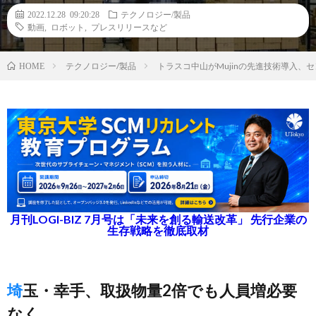
2022.12.28 09:20:28
テクノロジー/製品
動画
,
ロボット
,
プレスリリースなど
テクノロジー/製品
トラスコ中山がMujinの先進技術導入、
HOME
月刊LOGI-BIZ 7月号は「未来を創る輸送改革」 先行企業の
生存戦略を徹底取材
埼玉・幸手、取扱物量2倍でも人員増必要
なく