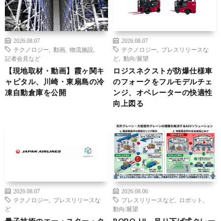
2026.08.07
2026.08.07
テクノロジー
,
動画
,
物流施設
,
テクノロジー
,
プレスリリースな
記者会見など
ど
,
動向/展望
【現地取材・動画】霞ヶ関キ
ロジスネクストが防爆仕様車
ャピタル、川崎・東扇島の冷
のフォークをフルモデルチェ
凍自動倉庫を公開
ンジ、オペレーターの快適性
向上図る
2026.08.07
2026.08.06
テクノロジー
,
プレスリリースな
プレスリリースなど
,
ロボット
,
ど
動向/展望
量子技術のエー・スター・ク
ROBO-HI、吊り下げ式クレー