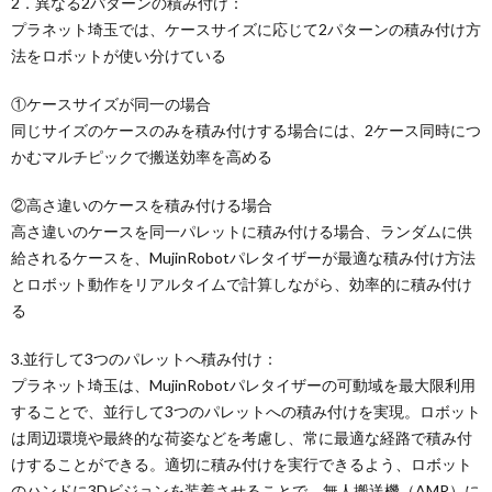
2．異なる2パターンの積み付け：
プラネット埼玉では、ケースサイズに応じて2パターンの積み付け方
法をロボットが使い分けている
①ケースサイズが同一の場合
同じサイズのケースのみを積み付けする場合には、2ケース同時につ
かむマルチピックで搬送効率を高める
②高さ違いのケースを積み付ける場合
高さ違いのケースを同一パレットに積み付ける場合、ランダムに供
給されるケースを、MujinRobotパレタイザーが最適な積み付け方法
とロボット動作をリアルタイムで計算しながら、効率的に積み付け
る
3.並行して3つのパレットへ積み付け：
プラネット埼玉は、MujinRobotパレタイザーの可動域を最大限利用
することで、並行して3つのパレットへの積み付けを実現。ロボット
は周辺環境や最終的な荷姿などを考慮し、常に最適な経路で積み付
けすることができる。適切に積み付けを実行できるよう、ロボット
のハンドに3Dビジョンを装着させることで、無人搬送機（AMR）に