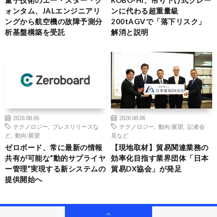
ォンタム、JALエンジニアリ
ンに代わる超重量級
ングから航空機の故障予測分
200tAGVで「落下リスク」
析基盤構築を受託
解消と説明
2026.08.06
2026.08.06
テクノロジー
,
プレスリリースな
テクノロジー
,
動向/展望
,
記者会
ど
,
動向/展望
見など
ゼロボード、常に最新の情報
【現地取材】貿易関連業務の
共有が可能な“動的サプライヤ
効率化目指す業界団体「日本
ー管理”実現する新システムの
貿易DX協会」が発足
提供開始へ