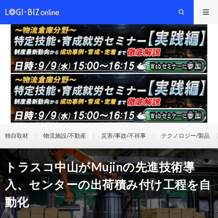
独自取材
物流施設/不動産
災害/事故/不祥事
テクノロジー/製品
トラスコ中山がMujinの先進技術導
入、センターの出荷積み付け工程を自
動化