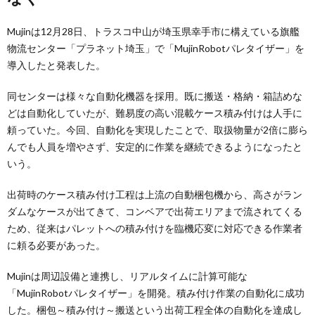
Mujinは12月28日、トラスコ中山が埼玉県幸手市に構えている旗艦
物流センター「プラネット埼玉」で「MujinRobotパレタイザー」を
導入したと発表した。
同センターは様々な自動化機器を採用。既に搬送・格納・箱詰めな
どは自動化していたが、難易度の高い混載ケース積み付けは人手に
頼っていた。今回、自動化を実現したことで、取扱物量が2倍に膨ら
んでも人員を増やさず、安定的に作業を継続できるようになったと
いう。
出荷時のケース積み付け工程は上流の自動梱包機から、高さがラン
ダムなケースが出てきて、コンベアで出荷エリアまで流されてくる
ため、従来はパレットへの積み付けを臨機応変に対応できる作業者
に頼る必要があった。
Mujinは周辺設備と連携し、リアルタイムに計算可能な
「MujinRobotパレタイザー」を開発。積み付け作業の自動化に成功
した。梱包～積み付け～搬送という出荷工程全体の自動化を達成し