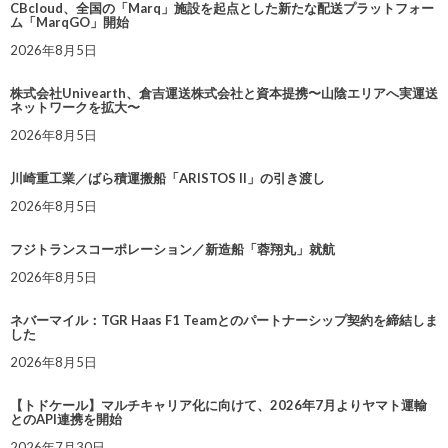
CBcloud、全国の「Marq」施設を起点とした新たな配送プラットフォー
ム「MarqGO」開始
2026年8月5日
株式会社Univearth、倉吉運送株式会社と資本提携〜山陰エリアへ実運送
ネットワークを拡大〜
2026年8月5日
川崎重工業／ばら積運搬船「ARISTOS II」の引き渡し
2026年8月5日
フジトランスコーポレーション／新造船「蓉翔丸」就航
2026年8月5日
ネバーマイル：TGR Haas F1 Teamとのパートナーシップ契約を締結しま
した
2026年8月5日
【トドケール】マルチキャリア化に向けて、2026年7月よりヤマト運輸
とのAPI連携を開始
2026年7月30日