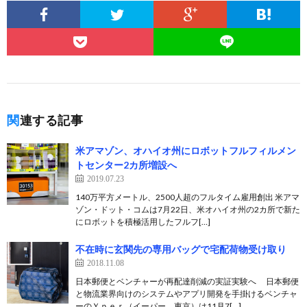
関連する記事
米アマゾン、オハイオ州にロボットフルフィルメン
トセンター2カ所増設へ
2019.07.23
140万平方メートル、2500人超のフルタイム雇用創出 米アマ
ゾン・ドット・コムは7月22日、米オハイオ州の2カ所で新た
にロボットを積極活用したフルフ[…]
不在時に玄関先の専用バッグで宅配荷物受け取り
2018.11.08
日本郵便とベンチャーが再配達削減の実証実験へ 日本郵便
と物流業界向けのシステムやアプリ開発を手掛けるベンチャ
ーのＹｐｅｒ（イーパー、東京）は11月7[…]