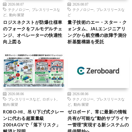
2026.08.07
2026.08.07
テクノロジー
,
プレスリリースな
テクノロジー
,
プレスリリースな
ど
,
動向/展望
ど
ロジスネクストが防爆仕様車
量子技術のエー・スター・ク
のフォークをフルモデルチェ
ォンタム、JALエンジニアリ
ンジ、オペレーターの快適性
ングから航空機の故障予測分
向上図る
析基盤構築を受託
2026.08.06
2026.08.06
プレスリリースなど
,
ロボット
,
テクノロジー
,
プレスリリースな
動向/展望
ど
,
動向/展望
ROBO-HI、吊り下げ式クレー
ゼロボード、常に最新の情報
ンに代わる超重量級
共有が可能な“動的サプライヤ
200tAGVで「落下リスク」
ー管理”実現する新システムの
解消と説明
提供開始へ