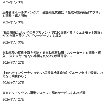
2026年7月30日
三井倉庫ホールディングス、受託物流業務に 「生成AI出荷検品アプリ」
を開発・導入開始
2026年7月30日
“独自開発こだわり”のサプリメントでD2C展開する「ウェルモット製薬」
がEC自動出荷アプリ「シッピーノ」を導入
2026年7月30日
自動車船の荷役中断を抑制する自動車移動用「スケーター」を開発・導
入 ～自力走行できない車両を約5分で移動可能に～
2026年7月27日
【㈱ハナインターナショナル×星清重機運輸㈱】グループ会社で販売力の
更なる強化ねらう
2026年7月27日
東京ミッドタウン八重洲でロボット配送サービスを本格始動
2026年7月27日