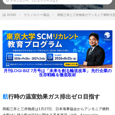
テクノロジー
,
プレスリリースなど
テクノロジー/製品
商船三井と三井物産がアンモニア燃料大
HOME
月刊LOGI-BIZ 7月号は「未来を創る輸送改革」 先行企業の
生存戦略を徹底取材
航行時の温室効果ガス排出ゼロ目指す
商船三井と三井物産は1月27日、日本海事協会からアンモニア燃料
大型ばら積み船の設計に関する基本承認（AiP、Approval in