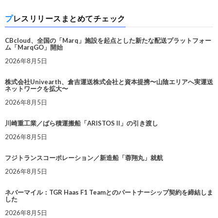
プレスリリースまとめてチェック
CBcloud、全国の「Marq」施設を起点とした新たな配送プラットフォー
ム「MarqGO」開始
2026年8月5日
株式会社Univearth、倉吉運送株式会社と資本提携〜山陰エリアへ実運送
ネットワークを拡大〜
2026年8月5日
川崎重工業／ばら積運搬船「ARISTOS II」の引き渡し
2026年8月5日
フジトランスコーポレーション／新造船「蓉翔丸」就航
2026年8月5日
ネバーマイル：TGR Haas F1 Teamとのパートナーシップ契約を締結しま
した
2026年8月5日