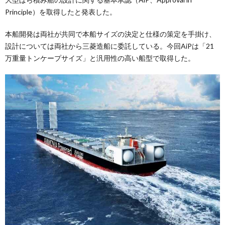
Principle）を取得したと発表した。
本船開発は両社が共同で本船サイズの決定と仕様の策定を手掛け、
設計については両社から三菱造船に委託している。今回AiPは「21
万重量トンケープサイズ」と汎用性の高い船型で取得した。