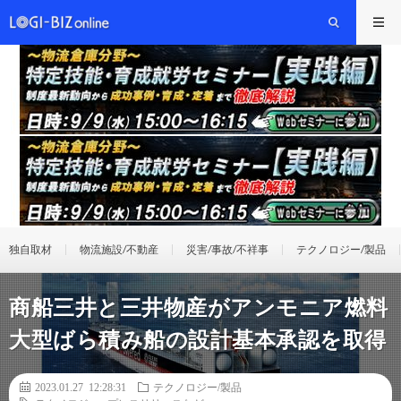
独自取材
物流施設/不動産
災害/事故/不祥事
テクノロジー/製品
商船三井と三井物産がアンモニア燃料
大型ばら積み船の設計基本承認を取得
2023.01.27 12:28:31
テクノロジー/製品