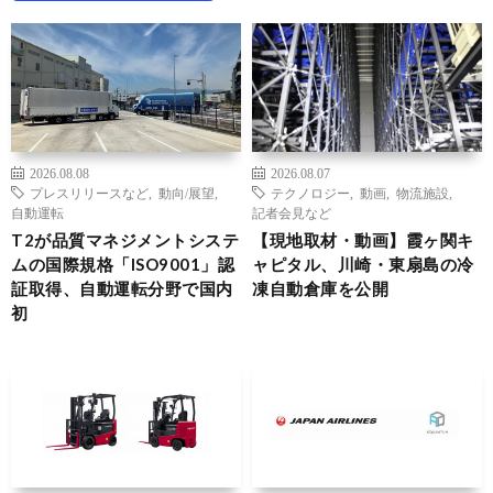
2026.08.08
2026.08.07
プレスリリースなど
,
動向/展望
,
テクノロジー
,
動画
,
物流施設
,
自動運転
記者会見など
T2が品質マネジメントシステ
【現地取材・動画】霞ヶ関キ
ムの国際規格「ISO9001」認
ャピタル、川崎・東扇島の冷
証取得、自動運転分野で国内
凍自動倉庫を公開
初