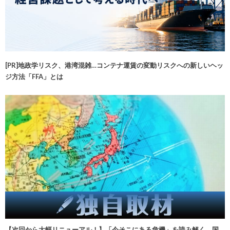
[PR]地政学リスク、港湾混雑…コンテナ運賃の変動リスクへの新しいヘッ
ジ方法「FFA」とは
【次回から大幅リニューアル！】「今そこにある危機」を読み解く 国