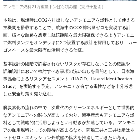
アンモニア燃料21万重量トンばら積み船（完成予想図）
本船は、燃焼時にCO2を排出しないアンモニアを燃料として使える
主機関を搭載することで、航海中のCO2排出量ゼロを実現する計
画。様々な航路を想定し航続距離を最大限確保できるようアンモニ
ア燃料タンクをオンデッキに2つ設置する設計を採用しており、カー
ゴスペースを最大限有効活用できる仕様。
基本設計の段階で許容されないリスクが存在しないことの確認や、
詳細設計において検討すべき事項の洗い出しを目的として、日本海
事協会によるリスクアセスメント（HAZID、Hazard Identification
Study）を実施する予定。アンモニアが有する毒性などを十分考慮
した安全対策を織り込む。
脱炭素化の流れの中で、次世代のクリーンエネルギーとして世界的
なアンモニアへの関心が高まっており、海事産業もアンモニアを燃
料として戦略的に活用しようという動きが加速している。 アンモニ
アの舶用燃料としての期待が高まるなか、商船三井と三井物産はネ
ットゼロ・エミッション外航船の拡大を推進していきたい考え。