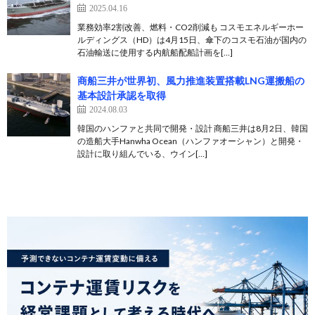
2025.04.16
業務効率2割改善、燃料・CO2削減も コスモエネルギーホー
ルディングス（HD）は4月15日、傘下のコスモ石油が国内の
石油輸送に使用する内航船配船計画を[…]
商船三井が世界初、風力推進装置搭載LNG運搬船の
基本設計承認を取得
2024.08.03
韓国のハンファと共同で開発・設計 商船三井は8月2日、韓国
の造船大手Hanwha Ocean（ハンファオーシャン）と開発・
設計に取り組んでいる、ウイン[…]