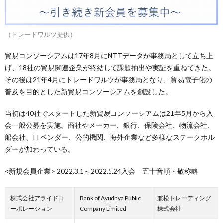
（トレードワルツ提供）
貿易コンソーシアムは17年8月にNTTデータが事務局として立ち上
げ、18社の貿易関連企業が終結して課題抽出や実証を重ねてきた。
その後は21年4月にトレードワルツが事務局となり、貿易電子化の
普及を目的とした新貿易コンソーシアムを創設した。
当初は40社でスタートした新貿易コンソーシアムは21年5月から入
会一般公募を実施。商社やメーカー、銀行、保険会社、物流会社、
船会社、ITベンダー、公的機関、海外企業など多様なステークホル
ダーが加わっている。
<新規会員企業> 2022.3.1～2022.5.24入会 五十音順・敬称略
株式会社アライドコ
Bank of Ayudhya Public
兼松トレーディング
ーポレーション
Company Limited
株式会社