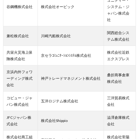
ュニティー・
谷鋼機株式会社
株式会社オービック
システム・ジ
ャパン株式会
社
関西総合シス
兼松株式会社
川崎汽船株式会社
テム株式会社
共栄火災海上保
株式会社近鉄
京セラｺﾐｭﾆｹｰｼｮﾝｼｽﾃﾑ株式会社
険株式会社
エクスプレス
京浜内外フォワ
桑折商事倉庫
ーディング株式
神戸トレードマネジメント株式会社
株式会社
会社
コビュー・ジャ
三洋貿易株式
五洋ロジテム株式会社
パン株式会社
会社
JFCジャパン株
澁澤倉庫株式
株式会社Shippio
式会社
会社
株式会社商工組
株式会社常陽