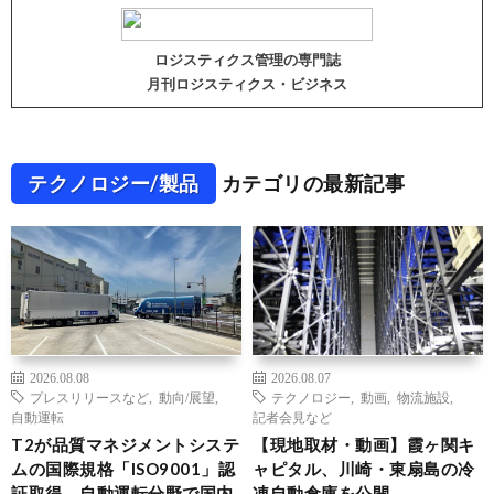
ロジスティクス管理の専門誌
月刊ロジスティクス・ビジネス
テクノロジー/製品
カテゴリの最新記事
2026.08.08
2026.08.07
プレスリリースなど
,
動向/展望
,
テクノロジー
,
動画
,
物流施設
,
自動運転
記者会見など
T2が品質マネジメントシステ
【現地取材・動画】霞ヶ関キ
ムの国際規格「ISO9001」認
ャピタル、川崎・東扇島の冷
証取得、自動運転分野で国内
凍自動倉庫を公開