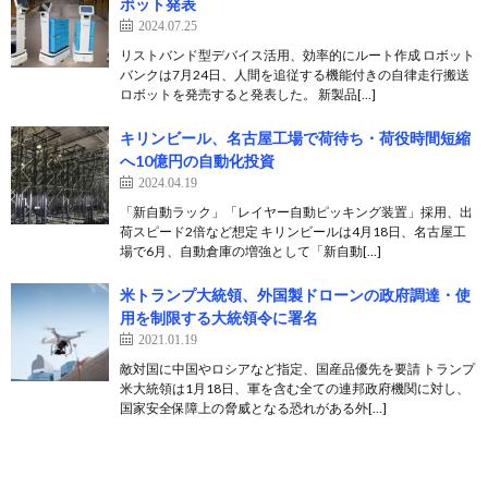
ボット発表
2024.07.25
リストバンド型デバイス活用、効率的にルート作成 ロボット
バンクは7月24日、人間を追従する機能付きの自律走行搬送
ロボットを発売すると発表した。 新製品[…]
キリンビール、名古屋工場で荷待ち・荷役時間短縮
へ10億円の自動化投資
2024.04.19
「新自動ラック」「レイヤー自動ピッキング装置」採用、出
荷スピード2倍など想定 キリンビールは4月18日、名古屋工
場で6月、自動倉庫の増強として「新自動[…]
米トランプ大統領、外国製ドローンの政府調達・使
用を制限する大統領令に署名
2021.01.19
敵対国に中国やロシアなど指定、国産品優先を要請 トランプ
米大統領は1月18日、軍を含む全ての連邦政府機関に対し、
国家安全保障上の脅威となる恐れがある外[…]