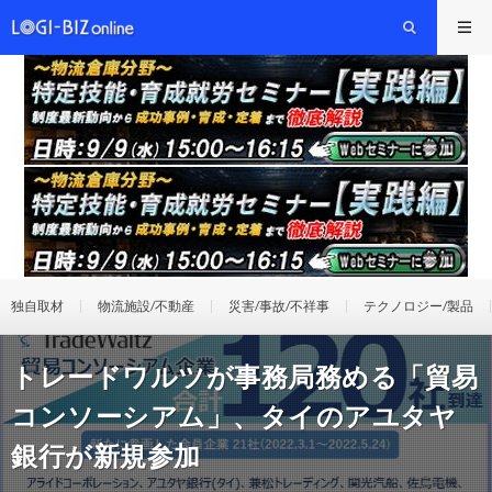
独自取材
物流施設/不動産
災害/事故/不祥事
テクノロジー/製品
トレードワルツが事務局務める「貿易
コンソーシアム」、タイのアユタヤ
銀行が新規参加