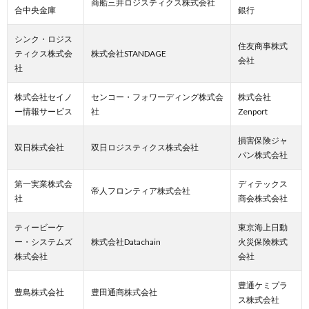
商船三井ロジスティクス株式会社
合中央金庫
銀行
シンク・ロジス
住友商事株式
ティクス株式会
株式会社STANDAGE
会社
社
株式会社セイノ
センコー・フォワーディング株式会
株式会社
ー情報サービス
社
Zenport
損害保険ジャ
双日株式会社
双日ロジスティクス株式会社
パン株式会社
第一実業株式会
ディテックス
帝人フロンティア株式会社
社
商会株式会社
ティービーケ
東京海上日動
ー・システムズ
株式会社Datachain
火災保険株式
株式会社
会社
豊通ケミプラ
豊島株式会社
豊田通商株式会社
ス株式会社