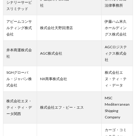
シナリーサービ
社
法律事務所
スリミテッド
アビームコンサ
伊藤ハム米久
ルティング株式
株式会社天野回漕店
ホールディン
会社
グス株式会社
AGCロジステ
井本商運株式会
AGC株式会社
ィクス株式会
社
社
SGHグローバ
株式会社エ
ル・ジャパン株
NX商事株式会社
ヌ・ティ・テ
式会社
ィ・データ
MSC
株式会社エヌ・
Mediterranean
ティ・ティ・デ
株式会社エフ・ビー・エス
Shipping
ータ関西
Company
カーゴ・コミ