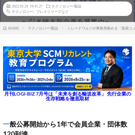
2022.05.24 19:41:27
テクノロジー/製品
テクノロジー
,
プレスリリースなど
テクノロジー/製品
トレードワルツが事務局務める「貿易コ
HOME
月刊LOGI-BIZ 7月号は「未来を創る輸送改革」 先行企業の
生存戦略を徹底取材
一般公募開始から1年で会員企業・団体数
120到達