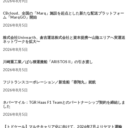
2026年8月9日
CBcloud、全国の「Marq」施設を起点とした新たな配送プラットフォー
ム「MarqGO」開始
2026年8月5日
株式会社Univearth、倉吉運送株式会社と資本提携〜山陰エリアへ実運送
ネットワークを拡大〜
2026年8月5日
川崎重工業／ばら積運搬船「ARISTOS II」の引き渡し
2026年8月5日
フジトランスコーポレーション／新造船「蓉翔丸」就航
2026年8月5日
ネバーマイル：TGR Haas F1 Teamとのパートナーシップ契約を締結しま
した
2026年8月5日
【トドケール】マルチキャリア化に向けて、2026年7月よりヤマト運輸