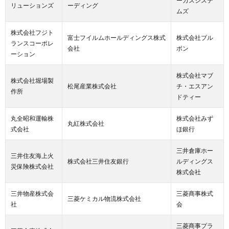
ーカスシステ
リューションズ
ーディング
ムズ
株式会社フジト
富士フイルムホールディングス株式
株式会社ブル
ランスコーポレ
会社
ボン
ーション
株式会社マブ
株式会社堀場製
松尾産業株式会社
チ・エスアン
作所
ドティー
丸全昭和運輸株
株式会社みず
丸紅株式会社
式会社
ほ銀行
三井倉庫ホー
三井住友海上火
株式会社三井住友銀行
ルディングス
災保険株式会社
株式会社
三井物産株式会
三菱商事株式
三菱ケミカル物流株式会社
社
会
三菱商事プラ