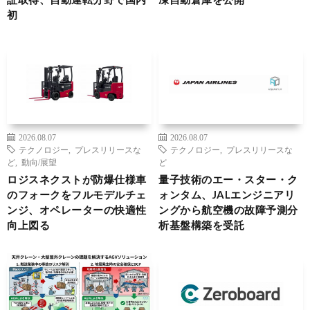
初
2026.08.07
2026.08.07
テクノロジー
,
プレスリリースな
テクノロジー
,
プレスリリースな
ど
,
動向/展望
ど
ロジスネクストが防爆仕様車
量子技術のエー・スター・ク
のフォークをフルモデルチェ
ォンタム、JALエンジニアリ
ンジ、オペレーターの快適性
ングから航空機の故障予測分
向上図る
析基盤構築を受託