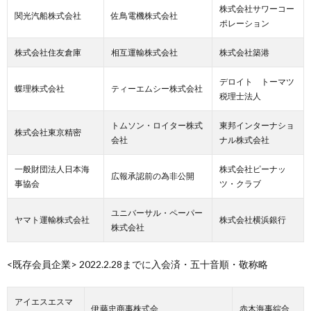
株式会社サワーコー
関光汽船株式会社
佐鳥電機株式会社
ポレーション
株式会社住友倉庫
相互運輸株式会社
株式会社築港
デロイト トーマツ
蝶理株式会社
ティーエムシー株式会社
税理士法人
トムソン・ロイター株式
東邦インターナショ
株式会社東京精密
会社
ナル株式会社
一般財団法人日本海
株式会社ピーナッ
広報承認前の為非公開
事協会
ツ・クラブ
ユニバーサル・ペーパー
ヤマト運輸株式会社
株式会社横浜銀行
株式会社
<既存会員企業> 2022.2.28までに入会済・五十音順・敬称略
アイエスエスマ
伊藤忠商事株式会
赤木海事綜合