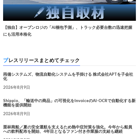
【独自】オープンロジの「AI梱包予測」、トラック必要台数の迅速把握
にも活用本格化
プレスリリースまとめてチェック
両備システムズ、物流自動化システムを手掛ける 株式会社APTを子会社
化
2026年8月9日
Shippio、「輸送中の商品」の可視化をInvoiceのAI-OCRで自動化する新
機能を提供開始
2026年8月9日
栗林商船／夏の安全運航を支えるため熱中症対策を強化。今年から船員
への飲料配布を開始、4年目となるファン付き作業服の支給も継続