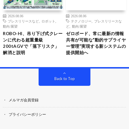
2026.08.06
2026.08.06
プレスリリースなど
,
ロボット
,
テクノロジー
,
プレスリリースな
動向/展望
ど
,
動向/展望
ROBO-HI、吊り下げ式クレー
ゼロボード、常に最新の情報
ンに代わる超重量級
共有が可能な“動的サプライヤ
200tAGVで「落下リスク」
ー管理”実現する新システムの
解消と説明
提供開始へ
Back to Top
メルマガ会員登録
プライバシーポリシー