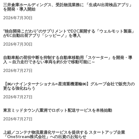
三井倉庫ホールディングス、受託物流業務に 「生成AI出荷検品アプリ」
を開発・導入開始
2026年7月30日
“独自開発こだわり”のサプリメントでD2C展開する「ウェルモット製薬」
がEC自動出荷アプリ「シッピーノ」を導入
2026年7月30日
自動車船の荷役中断を抑制する自動車移動用「スケーター」を開発・導
入 ～自力走行できない車両を約5分で移動可能に～
2026年7月27日
【㈱ハナインターナショナル×星清重機運輸㈱】グループ会社で販売力の
更なる強化ねらう
2026年7月27日
東京ミッドタウン八重洲でロボット配送サービスを本格始動
2026年7月27日
上組／コンテナ物流最適化サービスを提供する スタートアップ企業
「OneStream株式会社」への出資のお知らせ