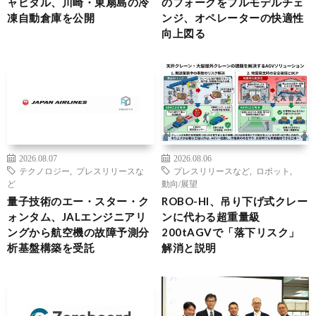
ャピタル、川崎・東扇島の冷
のフォークをフルモデルチェ
凍自動倉庫を公開
ンジ、オペレーターの快適性
向上図る
2026.08.07
2026.08.06
テクノロジー
,
プレスリリースな
プレスリリースなど
,
ロボット
,
ど
動向/展望
量子技術のエー・スター・ク
ROBO-HI、吊り下げ式クレー
ォンタム、JALエンジニアリ
ンに代わる超重量級
ングから航空機の故障予測分
200tAGVで「落下リスク」
析基盤構築を受託
解消と説明