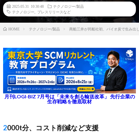
2025.05.31 10:30:48
テクノロジー/製品
テクノロジー
,
プレスリリースなど
テクノロジー/製品
商船三井が邦船社初、バイオ炭で生み出し
HOME
月刊LOGI-BIZ 7月号は「未来を創る輸送改革」 先行企業の
生存戦略を徹底取材
2000t分、コスト削減など支援