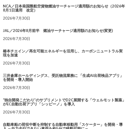
NCA／日本発国際航空貨物燃油サーチャージ適用額のお知らせ（2026年
8月1日適用 改定）
2026年7月30日
JAL／2026年8月前半 燃油サーチャージ適用額のお知らせ(変更)
2026年7月30日
椿本チエイン／再生可能エネルギーを活用し、カーボンニュートラル実
現を加速
2026年7月30日
三井倉庫ホールディングス、受託物流業務に 「生成AI出荷検品アプリ」
を開発・導入開始
2026年7月30日
“独自開発こだわり”のサプリメントでD2C展開する「ウェルモット製薬」
がEC自動出荷アプリ「シッピーノ」を導入
2026年7月30日
自動車船の荷役中断を抑制する自動車移動用「スケーター」を開発・導
入 ～自力走行できない車両を約5分で移動可能に～