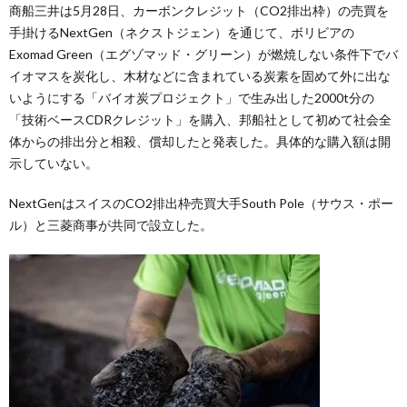
商船三井は5月28日、カーボンクレジット（CO2排出枠）の売買を
手掛けるNextGen（ネクストジェン）を通じて、ボリビアの
Exomad Green（エグゾマッド・グリーン）が燃焼しない条件下でバ
イオマスを炭化し、木材などに含まれている炭素を固めて外に出な
いようにする「バイオ炭プロジェクト」で生み出した2000t分の
「技術ベースCDRクレジット」を購入、邦船社として初めて社会全
体からの排出分と相殺、償却したと発表した。具体的な購入額は開
示していない。
NextGenはスイスのCO2排出枠売買大手South Pole（サウス・ポー
ル）と三菱商事が共同で設立した。