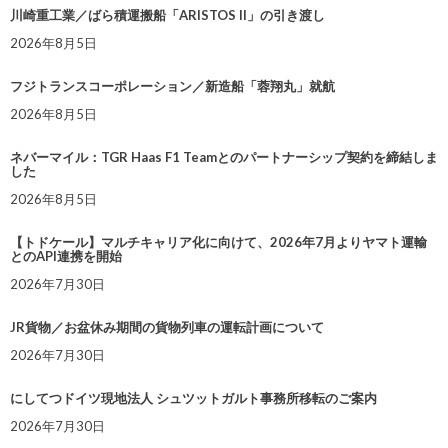
川崎重工業／ばら積運搬船「ARISTOS II」の引き渡し
2026年8月5日
フジトランスコーポレーション／新造船「蓉翔丸」就航
2026年8月5日
ネバーマイル：TGR Haas F1 Teamとのパートナーシップ契約を締結しま
した
2026年8月5日
【トドケール】マルチキャリア化に向けて、2026年7月よりヤマト運輸
とのAPI連携を開始
2026年7月30日
JR貨物／お盆休み期間の貨物列車の運転計画について
2026年7月30日
にしてつドイツ現地法人 シュツットガルト事務所移転のご案内
2026年7月30日