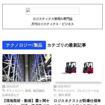
ロジスティクス管理の専門誌
月刊ロジスティクス・ビジネス
テクノロジー/製品
カテゴリの最新記事
2026.08.07
2026.08.07
テクノロジー
,
動画
,
物流施設
,
テクノロジー
,
プレスリリースな
記者会見など
ど
,
動向/展望
【現地取材・動画】霞ヶ関キ
ロジスネクストが防爆仕様車