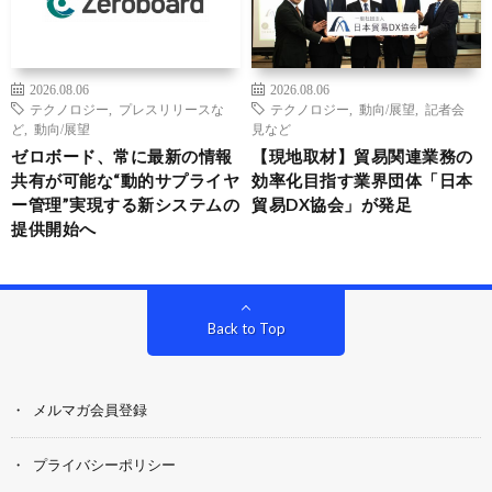
2026.08.06
2026.08.06
テクノロジー
,
プレスリリースな
テクノロジー
,
動向/展望
,
記者会
ど
,
動向/展望
見など
ゼロボード、常に最新の情報
【現地取材】貿易関連業務の
共有が可能な“動的サプライヤ
効率化目指す業界団体「日本
ー管理”実現する新システムの
貿易DX協会」が発足
提供開始へ
Back to Top
メルマガ会員登録
プライバシーポリシー