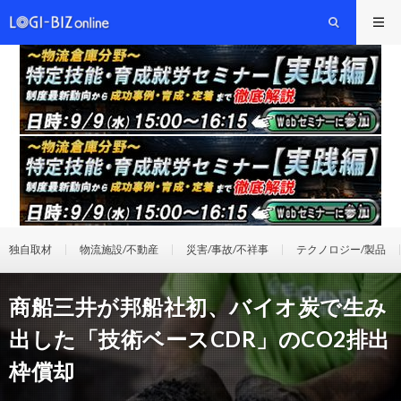
独自取材
物流施設/不動産
災害/事故/不祥事
テクノロジー/製品
商船三井が邦船社初、バイオ炭で生み
出した「技術ベースCDR」のCO2排出
枠償却