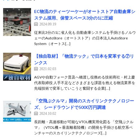
EC物流のティーツーケーがオートストア自動倉庫シ
ステム採用、保管スペース3分の1に圧縮
2024.09.19
従来比3分の1に省人化も 自動倉庫システムを手掛けるノルウ
ェーのAutoStore（オートストア）の日本法人AutoStore
System（オートス[…]
【独自取材】「物流テック」で日本を変革する⑦リ
ンクス
2021.02.03
AGVや自動フォーク普及へ橋渡し役務める技術商社・村上慶
代表取締役 人手不足などさまざまな課題を抱える物流業界を
先端技術で変革していこうと奮闘する企業[…]
「空飛ぶクルマ」開発のスカイリンクテクノロジー
ズ、 シードラウンドで5000万円調達
2024.10.02
長距離・高速移動が可能なVTOL機実用化図る 「空飛ぶクル
マ」（VTOL機＝垂直離着陸機）の開発を手掛ける航空系ベ
ンチャーのスカイリンクテクノロジーズ[…]