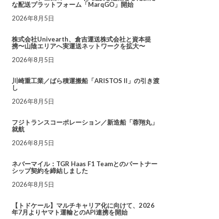
な配送プラットフォーム「MarqGO」開始
2026年8月5日
株式会社Univearth、倉吉運送株式会社と資本提
携〜山陰エリアへ実運送ネットワークを拡大〜
2026年8月5日
川崎重工業／ばら積運搬船「ARISTOS II」の引き渡
し
2026年8月5日
フジトランスコーポレーション／新造船「蓉翔丸」
就航
2026年8月5日
ネバーマイル：TGR Haas F1 Teamとのパートナー
シップ契約を締結しました
2026年8月5日
【トドケール】マルチキャリア化に向けて、2026
年7月よりヤマト運輸とのAPI連携を開始