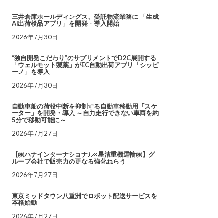
三井倉庫ホールディングス、受託物流業務に 「生成
AI出荷検品アプリ」を開発・導入開始
2026年7月30日
“独自開発こだわり”のサプリメントでD2C展開する
「ウェルモット製薬」がEC自動出荷アプリ「シッピ
ーノ」を導入
2026年7月30日
自動車船の荷役中断を抑制する自動車移動用「スケ
ーター」を開発・導入 ～自力走行できない車両を約
5分で移動可能に～
2026年7月27日
【㈱ハナインターナショナル×星清重機運輸㈱】グ
ループ会社で販売力の更なる強化ねらう
2026年7月27日
東京ミッドタウン八重洲でロボット配送サービスを
本格始動
2026年7月27日