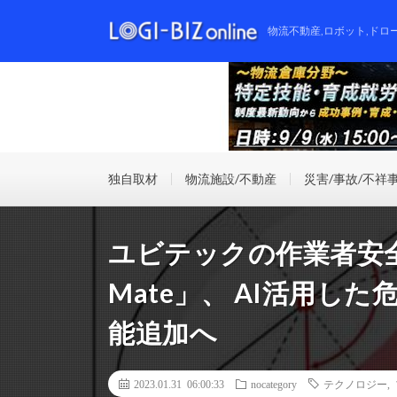
物流不動産,ロボット,ドロ
独自取材
物流施設/不動産
災害/事故/不祥
ユビテックの作業者安全
Mate」、 AI活用し
能追加へ
2023.01.31 06:00:33
nocategory
テクノロジー
,