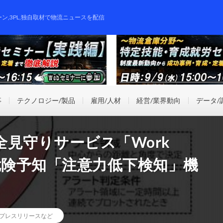
ーン,3PL,独自取材で物流ニュースを配信
事
テクノロジー/製品
雇用/人材
経営/業界動向
データ/
見守りサービス「Work
た危険予知「注意力低下検知」機
プレスリリースなど