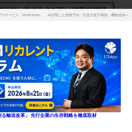
サービス「Work Mate」、 AI活用した危険予知「注意力低下検知」機能追加へ
来を創る輸送改革」 先行企業の生存戦略を徹底取材