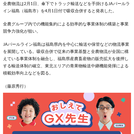
全農物流は2月1日、傘下でトラック輸送などを手掛けるJAパールラ
イン福島（福島市）を4月1日付で吸収合併すると発表した。
全農グループ内での機能集約による効率的な事業体制の構築と事業
競争力強化が狙い。
JAパールライン福島は福島県内を中心に輸送や保管などの物流事業
を展開している。吸収合併で従来の事業基盤と全農物流が全国に構
えている事業体制を融合し、福島県産農畜産物の販売拡大を後押し
する輸送体制の確立、東北エリアの青果物輸送中継機能発揮による
積載効率向上などを図る。
（藤原秀行）