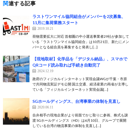
関連する記事
ラストワンマイル協同組合がメンバーを2次募集、
11月に集荷業務スタート
2019.10.21
荷物需要拡大に対応 首都圏の中小運送事業者29社が参加して
いる「ラストワンマイル協同組合」は10月21日、新たにメン
バーとなる組合員を募集すると発表し[…]
【現地取材】化学品を「デジタル納品」、スマホで
QRコード読み取れば手続き自動完了
2024.12.19
政府のフィジカルインターネット実現会議WGが千葉・市原
で共同物流実証デモ公開 国土交通、経済産業の両省が主導し
ている「フィジカルインターネット実現会議[…]
SGホールディングス、台湾事業の体制を見直し
2020.06.11
合弁相手の現地企業がより前面でかじ取りに参画、株式も譲
渡 SGホールディングス（HD）は6月10日、グループで展開
している台湾の物流事業の体制を見直し[…]