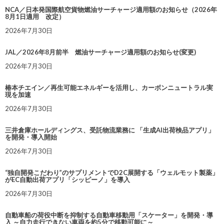
NCA／日本発国際航空貨物燃油サーチャージ適用額のお知らせ（2026年
8月1日適用 改定）
2026年7月30日
JAL／2026年8月前半 燃油サーチャージ適用額のお知らせ(変更)
2026年7月30日
椿本チエイン／再生可能エネルギーを活用し、カーボンニュートラル実
現を加速
2026年7月30日
三井倉庫ホールディングス、受託物流業務に 「生成AI出荷検品アプリ」
を開発・導入開始
2026年7月30日
“独自開発こだわり”のサプリメントでD2C展開する「ウェルモット製薬」
がEC自動出荷アプリ「シッピーノ」を導入
2026年7月30日
自動車船の荷役中断を抑制する自動車移動用「スケーター」を開発・導
入 ～自力走行できない車両を約5分で移動可能に～