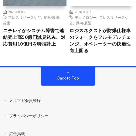
2026.08.08
2026.08.07
プレスリリースなど
,
動向/展望
,
テクノロジー
,
プレスリリースな
災害
ど
,
動向/展望
ニチレイがシステム障害で連
ロジスネクストが防爆仕様車
結売上高50億円減見込み、対
のフォークをフルモデルチェ
応費用10億円を特損計上
ンジ、オペレーターの快適性
向上図る
Back to Top
メルマガ会員登録
プライバシーポリシー
広告掲載