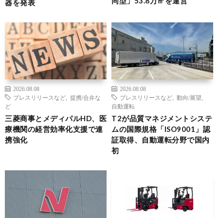
同型」53.8万㎡を運営
器を発表
2026.08.08
2026.08.08
プレスリリースなど
,
提携/合弁な
プレスリリースなど
,
動向/展望
,
ど
自動運転
三菱商事とメディパルHD、医
T2が品質マネジメントシステ
療機関の経営効率化支援で連
ムの国際規格「ISO9001」認
携強化
証取得、自動運転分野で国内
初