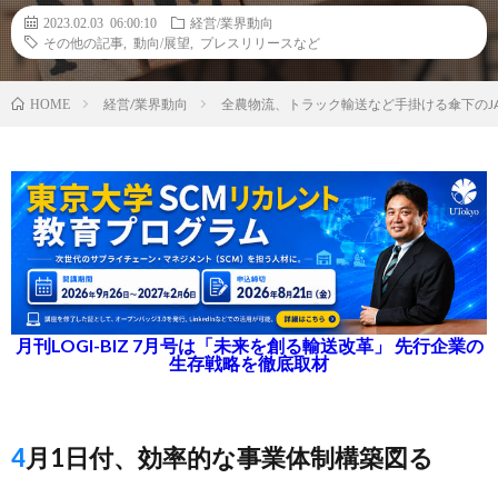
2023.02.03 06:00:10
経営/業界動向
その他の記事
,
動向/展望
,
プレスリリースなど
経営/業界動向
全農物流、トラック輸送など手掛ける傘下のJ
HOME
月刊LOGI-BIZ 7月号は「未来を創る輸送改革」 先行企業の
生存戦略を徹底取材
4月1日付、効率的な事業体制構築図る