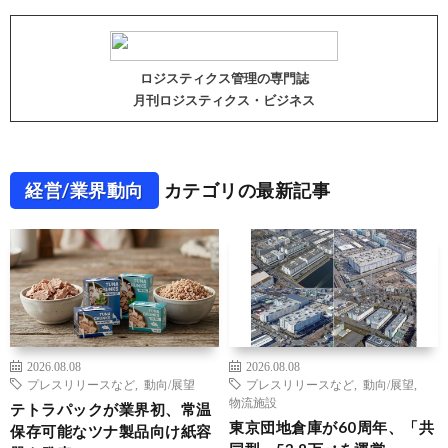
ロジスティクス管理の専門誌
月刊ロジスティクス・ビジネス
経営/業界動向
カテゴリの最新記事
2026.08.08
2026.08.08
プレスリリースなど
,
動向/展望
プレスリリースなど
,
動向/展望
,
物流施設
テトラパックが業界初、常温
東京団地倉庫が60周年、「共
保存可能なツナ製品向け紙容