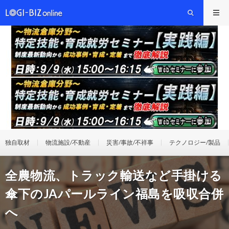
独自取材
物流施設/不動産
災害/事故/不祥事
テクノロジー/製品
全農物流、トラック輸送など手掛ける
傘下のJAパールライン福島を吸収合併
へ