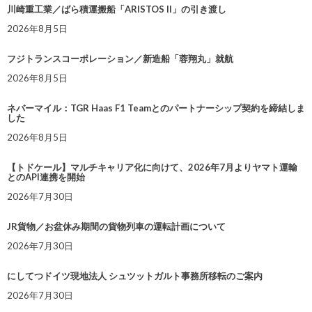
川崎重工業／ばら積運搬船「ARISTOS II」の引き渡し
2026年8月5日
フジトランスコーポレーション／新造船「蓉翔丸」就航
2026年8月5日
ネバーマイル：TGR Haas F1 Teamとのパートナーシップ契約を締結しま
した
2026年8月5日
【トドケール】マルチキャリア化に向けて、2026年7月よりヤマト運輸
とのAPI連携を開始
2026年7月30日
JR貨物／お盆休み期間の貨物列車の運転計画について
2026年7月30日
にしてつドイツ現地法人 シュツットガルト事務所移転のご案内
2026年7月30日