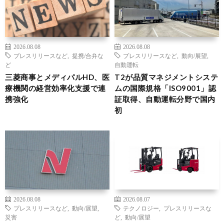
2026.08.08
2026.08.08
プレスリリースなど
,
提携/合弁な
プレスリリースなど
,
動向/展望
,
ど
自動運転
三菱商事とメディパルHD、医
T2が品質マネジメントシステ
療機関の経営効率化支援で連
ムの国際規格「ISO9001」認
携強化
証取得、自動運転分野で国内
初
2026.08.08
2026.08.07
プレスリリースなど
,
動向/展望
,
テクノロジー
,
プレスリリースな
災害
ど
,
動向/展望