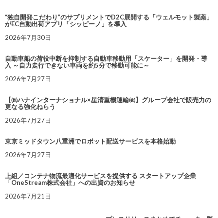
“独自開発こだわり”のサプリメントでD2C展開する「ウェルモット製薬」
がEC自動出荷アプリ「シッピーノ」を導入
2026年7月30日
自動車船の荷役中断を抑制する自動車移動用「スケーター」を開発・導
入 ～自力走行できない車両を約5分で移動可能に～
2026年7月27日
【㈱ハナインターナショナル×星清重機運輸㈱】グループ会社で販売力の
更なる強化ねらう
2026年7月27日
東京ミッドタウン八重洲でロボット配送サービスを本格始動
2026年7月27日
上組／コンテナ物流最適化サービスを提供する スタートアップ企業
「OneStream株式会社」への出資のお知らせ
2026年7月21日