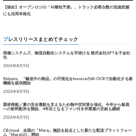
【独自】オープンロジの「AI梱包予測」、トラック必要台数の迅速把握
にも活用本格化
プレスリリースまとめてチェック
両備システムズ、物流自動化システムを手掛ける 株式会社APTを子会社
化
2026年8月9日
Shippio、「輸送中の商品」の可視化をInvoiceのAI-OCRで自動化する新
機能を提供開始
2026年8月9日
栗林商船／夏の安全運航を支えるため熱中症対策を強化。今年から船員
への飲料配布を開始、4年目となるファン付き作業服の支給も継続
2026年8月9日
CBcloud、全国の「Marq」施設を起点とした新たな配送プラットフォー
ム「MarqGO」開始