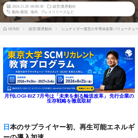
2024.11.20 06:00:30
経営/業界動向
動向/展望
,
海外
,
プレスリリースなど
経営/業界動向
シュナイダー運営の半導体産業バリューチェ
HOME
月刊LOGI-BIZ 7月号は「未来を創る輸送改革」 先行企業の
生存戦略を徹底取材
日本のサプライヤー初、再生可能エネルギ
ーの導入加速