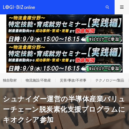
独自取材
物流施設/不動産
災害/事故/不祥事
テクノロジー/製品
シュナイダー運営の半導体産業バリュ
ーチェーン脱炭素化支援プログラムに
キオクシア参加