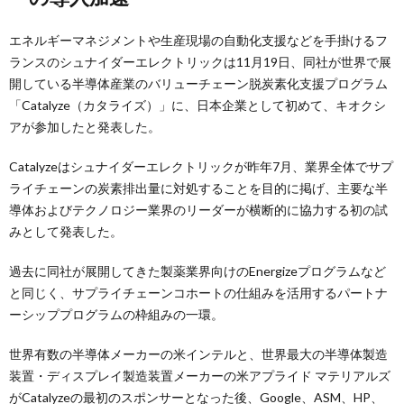
エネルギーマネジメントや生産現場の自動化支援などを手掛けるフ
ランスのシュナイダーエレクトリックは11月19日、同社が世界で展
開している半導体産業のバリューチェーン脱炭素化支援プログラム
「Catalyze（カタライズ）」に、日本企業として初めて、キオクシ
アが参加したと発表した。
Catalyzeはシュナイダーエレクトリックが昨年7月、業界全体でサプ
ライチェーンの炭素排出量に対処することを目的に掲げ、主要な半
導体およびテクノロジー業界のリーダーが横断的に協力する初の試
みとして発表した。
過去に同社が展開してきた製薬業界向けのEnergizeプログラムなど
と同じく、サプライチェーンコホートの仕組みを活用するパートナ
ーシッププログラムの枠組みの一環。
世界有数の半導体メーカーの米インテルと、世界最大の半導体製造
装置・ディスプレイ製造装置メーカーの米アプライド マテリアルズ
がCatalyzeの最初のスポンサーとなった後、Google、ASM、HP、