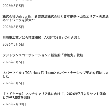
2026年8月5日
株式会社Univearth、倉吉運送株式会社と資本提携〜山陰エリアへ実運送
ネットワークを拡大〜
2026年8月5日
川崎重工業／ばら積運搬船「ARISTOS II」の引き渡し
2026年8月5日
フジトランスコーポレーション／新造船「蓉翔丸」就航
2026年8月5日
ネバーマイル：TGR Haas F1 Teamとのパートナーシップ契約を締結しま
した
2026年8月5日
【トドケール】マルチキャリア化に向けて、2026年7月よりヤマト運輸
とのAPI連携を開始
2026年7月30日