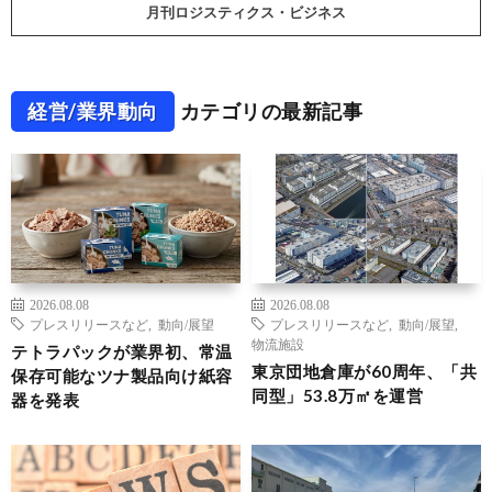
月刊ロジスティクス・ビジネス
経営/業界動向
カテゴリの最新記事
2026.08.08
2026.08.08
プレスリリースなど
,
動向/展望
プレスリリースなど
,
動向/展望
,
物流施設
テトラパックが業界初、常温
東京団地倉庫が60周年、「共
保存可能なツナ製品向け紙容
同型」53.8万㎡を運営
器を発表