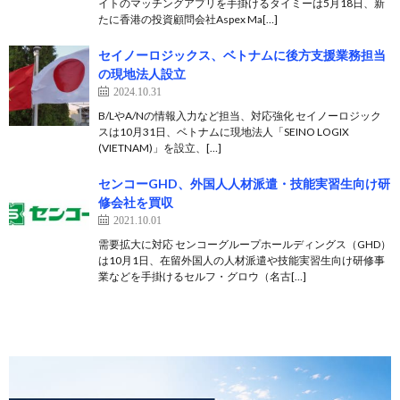
イトのマッチングアプリを手掛けるタイミーは5月18日、新
たに香港の投資顧問会社Aspex Ma[…]
セイノーロジックス、ベトナムに後方支援業務担当
の現地法人設立
2024.10.31
B/LやA/Nの情報入力など担当、対応強化 セイノーロジック
スは10月31日、ベトナムに現地法人「SEINO LOGIX
(VIETNAM)」を設立、[…]
センコーGHD、外国人人材派遣・技能実習生向け研
修会社を買収
2021.10.01
需要拡大に対応 センコーグループホールディングス（GHD）
は10月1日、在留外国人の人材派遣や技能実習生向け研修事
業などを手掛けるセルフ・グロウ（名古[…]