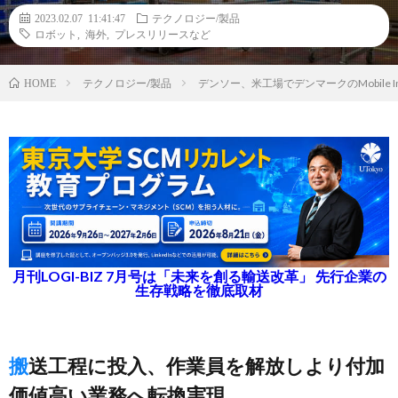
2023.02.07 11:41:47
テクノロジー/製品
ロボット
,
海外
,
プレスリリースなど
テクノロジー/製品
デンソー、米工場でデンマークのMobile Indus
HOME
月刊LOGI-BIZ 7月号は「未来を創る輸送改革」 先行企業の
生存戦略を徹底取材
搬送工程に投入、作業員を解放しより付加
価値高い業務へ転換実現