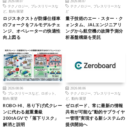
2026.08.07
2026.08.07
テクノロジー
,
プレスリリースな
テクノロジー
,
プレスリリースな
ど
,
動向/展望
ど
ロジスネクストが防爆仕様車
量子技術のエー・スター・ク
のフォークをフルモデルチェ
ォンタム、JALエンジニアリ
ンジ、オペレーターの快適性
ングから航空機の故障予測分
向上図る
析基盤構築を受託
2026.08.06
2026.08.06
プレスリリースなど
,
ロボット
,
テクノロジー
,
プレスリリースな
動向/展望
ど
,
動向/展望
ROBO-HI、吊り下げ式クレー
ゼロボード、常に最新の情報
ンに代わる超重量級
共有が可能な“動的サプライヤ
200tAGVで「落下リスク」
ー管理”実現する新システムの
解消と説明
提供開始へ