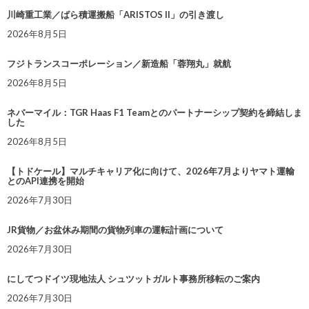
川崎重工業／ばら積運搬船「ARISTOS II」の引き渡し
2026年8月5日
フジトランスコーポレーション／新造船「蓉翔丸」就航
2026年8月5日
ネバーマイル：TGR Haas F1 Teamとのパートナーシップ契約を締結しま
した
2026年8月5日
【トドケール】マルチキャリア化に向けて、2026年7月よりヤマト運輸
とのAPI連携を開始
2026年7月30日
JR貨物／お盆休み期間の貨物列車の運転計画について
2026年7月30日
にしてつドイツ現地法人 シュツットガルト事務所移転のご案内
2026年7月30日