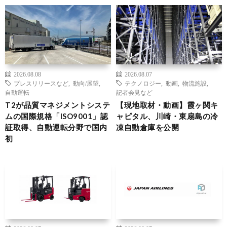
2026.08.08
2026.08.07
プレスリリースなど
,
動向/展望
,
テクノロジー
,
動画
,
物流施設
,
自動運転
記者会見など
T2が品質マネジメントシステ
【現地取材・動画】霞ヶ関キ
ムの国際規格「ISO9001」認
ャピタル、川崎・東扇島の冷
証取得、自動運転分野で国内
凍自動倉庫を公開
初