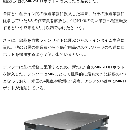
施設に6台のMiR250ロボットを導入したと発表した。
倉庫と生産ライン間の搬送業務に投入した結果、台車の搬送業務に
従事していた6人の作業員を解放し、付加価値の高い業務へ配置転換
するという成果を6カ月以内で挙げたという。
さらに、部品を直接ラインサイドに運ぶジャストインタイム生産に
貢献。他の部署の作業員からも保守用品やスペアパーツの搬送にロ
ボットを採用するよう要望が出ているという。
デンソーは別の業務に配備するため、新たに5台のMiR500ロボット
を購入した。デンソーはMiRにとって世界的に最も大きな顧客の1つ
となっており、米国の4拠点や欧州の3拠点、アジアの2拠点でMiRロ
ボットが活躍している。