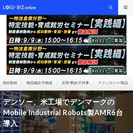
独自取材
物流施設/不動産
災害/事故/不祥事
テクノロジー/製品
デンソー、米工場でデンマークの
Mobile Industrial Robots製AMR6台
導入