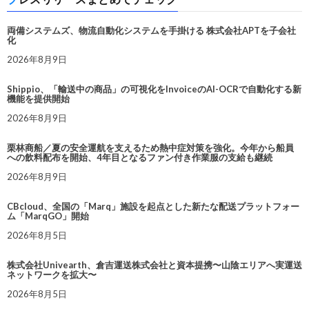
両備システムズ、物流自動化システムを手掛ける 株式会社APTを子会社
化
2026年8月9日
Shippio、「輸送中の商品」の可視化をInvoiceのAI-OCRで自動化する新
機能を提供開始
2026年8月9日
栗林商船／夏の安全運航を支えるため熱中症対策を強化。今年から船員
への飲料配布を開始、4年目となるファン付き作業服の支給も継続
2026年8月9日
CBcloud、全国の「Marq」施設を起点とした新たな配送プラットフォー
ム「MarqGO」開始
2026年8月5日
株式会社Univearth、倉吉運送株式会社と資本提携〜山陰エリアへ実運送
ネットワークを拡大〜
2026年8月5日