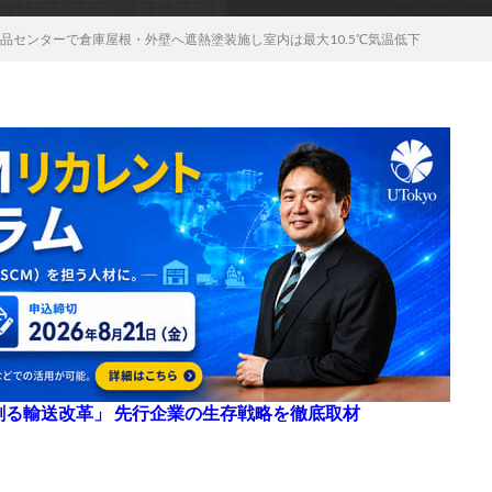
品センターで倉庫屋根・外壁へ遮熱塗装施し室内は最大10.5℃気温低下
来を創る輸送改革」 先行企業の生存戦略を徹底取材