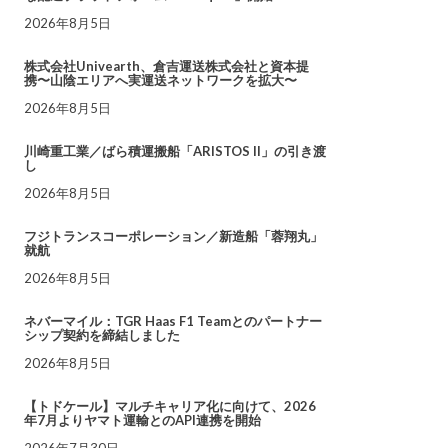
2026年8月5日
株式会社Univearth、倉吉運送株式会社と資本提
携〜山陰エリアへ実運送ネットワークを拡大〜
2026年8月5日
川崎重工業／ばら積運搬船「ARISTOS II」の引き渡
し
2026年8月5日
フジトランスコーポレーション／新造船「蓉翔丸」
就航
2026年8月5日
ネバーマイル：TGR Haas F1 Teamとのパートナー
シップ契約を締結しました
2026年8月5日
【トドケール】マルチキャリア化に向けて、2026
年7月よりヤマト運輸とのAPI連携を開始
2026年7月30日