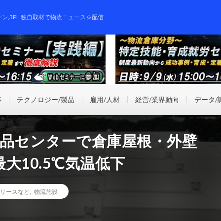
ーン,3PL,独自取材で物流ニュースを配信
事
テクノロジー/製品
雇用/人材
経営/業界動向
データ/
部品センターで倉庫屋根・外壁
大10.5℃気温低下
リースなど
,
物流施設