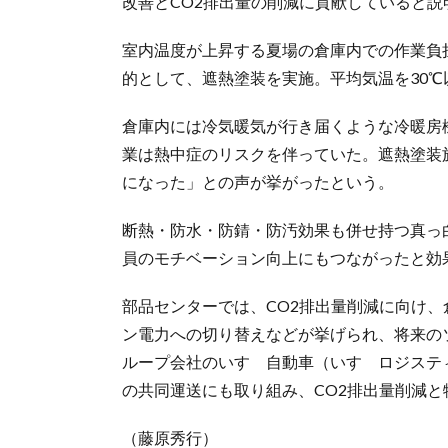
改善とCO2排出量の削減に貢献していると説
室内温度が上昇する夏場の倉庫内での作業負
的として、遮熱塗装を実施。平均気温を30
倉庫内には冷気暖気が行き届くような冷暖房
業は熱中症のリスクを伴っていた。遮熱塗装
になった」との声が挙がったという。
断熱・防水・防錆・防汚効果も併せ持つ真っ
員のモチベーション向上にもつながったと効
部品センターでは、CO2排出量削減に向け、
ン電力への切り替えなどが挙げられ、将来の
ループ会社のいすゞ自動車（いすゞロジステ
の共同運送にも取り組み、CO2排出量削減
（藤原秀行）