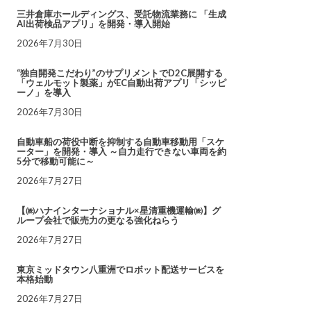
三井倉庫ホールディングス、受託物流業務に 「生成
AI出荷検品アプリ」を開発・導入開始
2026年7月30日
“独自開発こだわり”のサプリメントでD2C展開する
「ウェルモット製薬」がEC自動出荷アプリ「シッピ
ーノ」を導入
2026年7月30日
自動車船の荷役中断を抑制する自動車移動用「スケ
ーター」を開発・導入 ～自力走行できない車両を約
5分で移動可能に～
2026年7月27日
【㈱ハナインターナショナル×星清重機運輸㈱】グ
ループ会社で販売力の更なる強化ねらう
2026年7月27日
東京ミッドタウン八重洲でロボット配送サービスを
本格始動
2026年7月27日