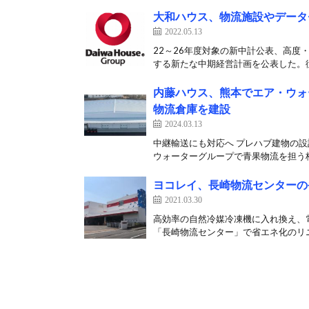
大和ハウス、物流施設やデータ
2022.05.13
22～26年度対象の新中計公表、高度・
する新たな中期経営計画を公表した。従
内藤ハウス、熊本でエア・ウォ
物流倉庫を建設
2024.03.13
中継輸送にも対応へ プレハブ建物の設
ウォーターグループで青果物流を担う桂
ヨコレイ、長崎物流センターの
2021.03.30
高効率の自然冷媒冷凍機に入れ換え、電
「長崎物流センター」で省エネ化のリニ