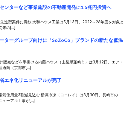
センターなど事業施設の不動産開発に1.5兆円投資へ
先進型案件に意欲 大和ハウス工業は5月13日、2022～26年度を対象と
来の[…]
ーターグループ向けに「SoZoCo」ブランドの新たな低温
計販売などを手掛ける内藤ハウス（山梨県韮崎市）は3月12日、エア・
通商（京都市[…]
省エネ化リニューアルが完了
気使用量3割減見込む 横浜冷凍（ヨコレイ）は3月30日、長崎市の
ューアル工事が[…]