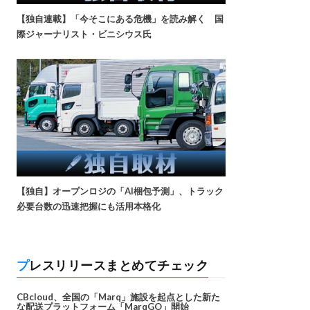
【独自連載】「今そこにある危機」を読み解く 国
際ジャーナリスト・ビニシウス氏
【独自】オープンロジの「AI梱包予測」、トラック
必要台数の迅速把握にも活用本格化
プレスリリースまとめてチェック
CBcloud、全国の「Marq」施設を起点とした新た
な配送プラットフォーム「MarqGO」開始