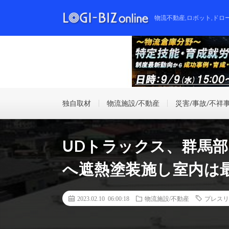
物流不動産,ロボット,ドロ
独自取材
物流施設/不動産
災害/事故/不祥
UDトラックス、群馬
へ遮熱塗装施し室内は最
2023.02.10 06:00:18
物流施設/不動産
プレスリ