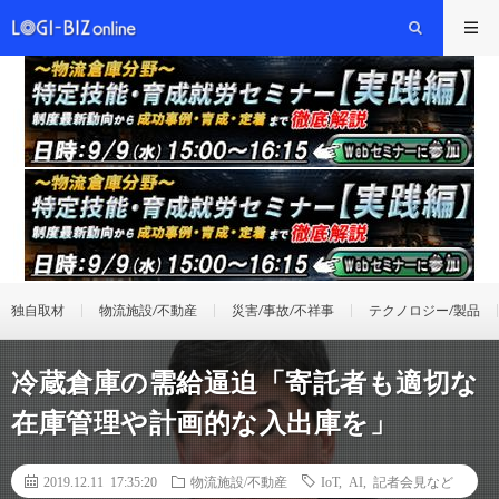
独自取材
物流施設/不動産
災害/事故/不祥事
テクノロジー/製品
冷蔵倉庫の需給逼迫「寄託者も適切な
在庫管理や計画的な入出庫を」
2019.12.11 17:35:20
物流施設/不動産
IoT
,
AI
,
記者会見など