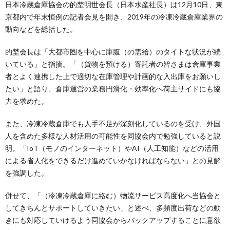
日本冷蔵倉庫協会の的埜明世会長（日本水産社長）は12月10日、東
京都内で年末恒例の記者会見を開き、2019年の冷凍冷蔵倉庫業界の
動向などを総括した。
的埜会長は「大都市圏を中心に庫腹（の需給）のタイトな状況が続
いている」と指摘。「（貨物を預ける）寄託者の皆さまは倉庫事業
者とよく連携した上で適切な在庫管理や計画的な入出庫をお願いし
たい」と語り、倉庫運営の業務円滑化・効率化へ荷主サイドにも協
力を求めた。
また、冷凍冷蔵倉庫でも人手不足が深刻化しているのを受け、外国
人を含めた多様な人材活用の可能性を同協会内で勉強していると説
明。「IoT（モノのインターネット）やAI（人工知能）などの活用
による省人化をできるだけ進めていかなければならない」との見解
を強調した。
併せて、「（冷凍冷蔵倉庫に絡む）物流サービス高度化へ当協会と
してきちんとサポートしていきたい」と述べ、多頻度出荷などの動
きにも対応していけるよう同協会からバックアップすることに意欲