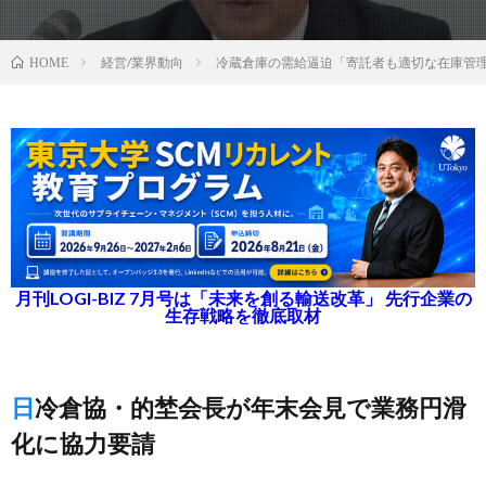
経営/業界動向
冷蔵倉庫の需給逼迫「寄託者も適切な在庫管
HOME
月刊LOGI-BIZ 7月号は「未来を創る輸送改革」 先行企業の
生存戦略を徹底取材
日冷倉協・的埜会長が年末会見で業務円滑
化に協力要請