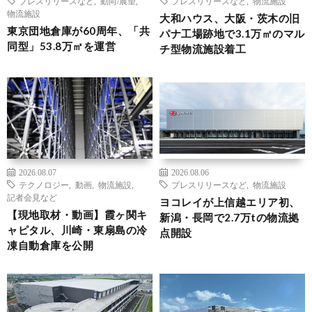
プレスリリースなど
,
動向/展望
,
プレスリリースなど
,
物流施設
物流施設
大和ハウス、大阪・茨木の旧
東京団地倉庫が60周年、「共
パナ工場跡地で3.1万㎡のマル
同型」53.8万㎡を運営
チ型物流施設着工
2026.08.07
2026.08.06
テクノロジー
,
動画
,
物流施設
,
プレスリリースなど
,
物流施設
記者会見など
ヨコレイが上信越エリア初、
【現地取材・動画】霞ヶ関キ
新潟・長岡で2.7万tの物流拠
ャピタル、川崎・東扇島の冷
点開設
凍自動倉庫を公開