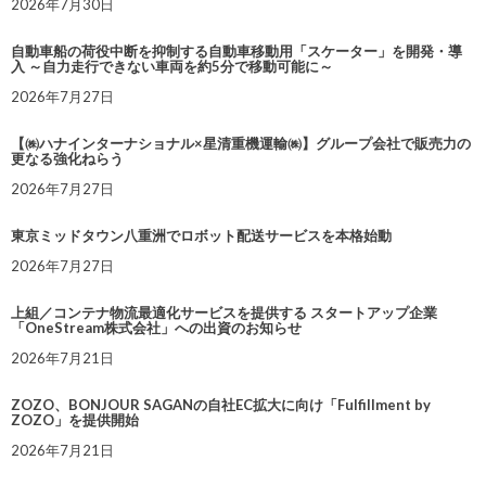
2026年7月30日
自動車船の荷役中断を抑制する自動車移動用「スケーター」を開発・導
入 ～自力走行できない車両を約5分で移動可能に～
2026年7月27日
【㈱ハナインターナショナル×星清重機運輸㈱】グループ会社で販売力の
更なる強化ねらう
2026年7月27日
東京ミッドタウン八重洲でロボット配送サービスを本格始動
2026年7月27日
上組／コンテナ物流最適化サービスを提供する スタートアップ企業
「OneStream株式会社」への出資のお知らせ
2026年7月21日
ZOZO、BONJOUR SAGANの自社EC拡大に向け「Fulfillment by
ZOZO」を提供開始
2026年7月21日