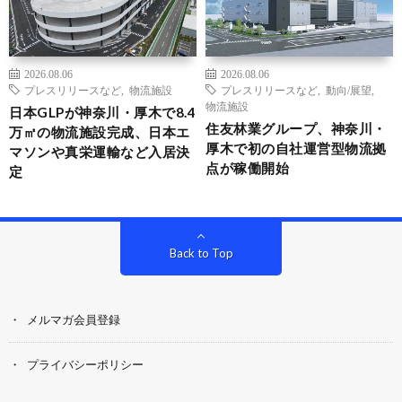
2026.08.06
2026.08.06
プレスリリースなど
,
物流施設
プレスリリースなど
,
動向/展望
,
物流施設
日本GLPが神奈川・厚木で8.4
住友林業グループ、神奈川・
万㎡の物流施設完成、日本エ
厚木で初の自社運営型物流拠
マソンや真栄運輸など入居決
点が稼働開始
定
Back to Top
メルマガ会員登録
プライバシーポリシー