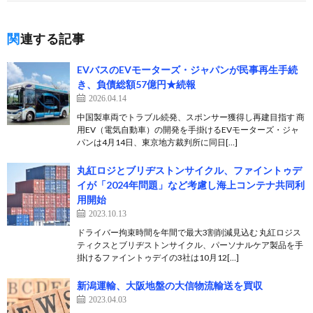
関連する記事
EVバスのEVモーターズ・ジャパンが民事再生手続
き、負債総額57億円★続報
2026.04.14
中国製車両でトラブル続発、スポンサー獲得し再建目指す 商
用EV（電気自動車）の開発を手掛けるEVモーターズ・ジャ
パンは4月14日、東京地方裁判所に同日[…]
丸紅ロジとブリヂストンサイクル、ファイントゥデ
イが「2024年問題」など考慮し海上コンテナ共同利
用開始
2023.10.13
ドライバー拘束時間を年間で最大3割削減見込む 丸紅ロジス
ティクスとブリヂストンサイクル、パーソナルケア製品を手
掛けるファイントゥデイの3社は10月12[…]
新潟運輸、大阪地盤の大信物流輸送を買収
2023.04.03