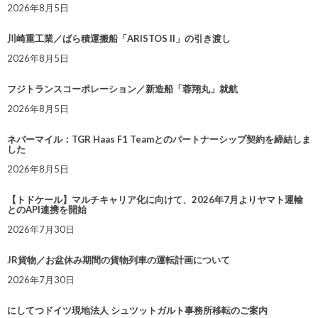
2026年8月5日
川崎重工業／ばら積運搬船「ARISTOS II」の引き渡し
2026年8月5日
フジトランスコーポレーション／新造船「蓉翔丸」就航
2026年8月5日
ネバーマイル：TGR Haas F1 Teamとのパートナーシップ契約を締結しま
した
2026年8月5日
【トドケール】マルチキャリア化に向けて、2026年7月よりヤマト運輸
とのAPI連携を開始
2026年7月30日
JR貨物／お盆休み期間の貨物列車の運転計画について
2026年7月30日
にしてつドイツ現地法人 シュツットガルト事務所移転のご案内