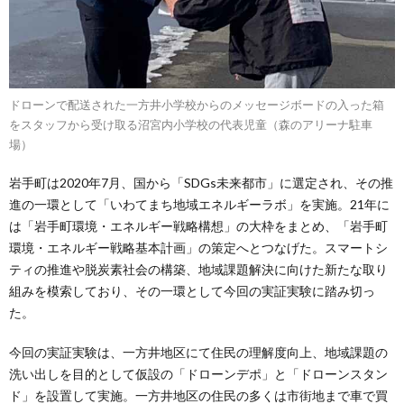
ドローンで配送された一方井小学校からのメッセージボードの入った箱
をスタッフから受け取る沼宮内小学校の代表児童（森のアリーナ駐車
場）
岩手町は2020年7月、国から「SDGs未来都市」に選定され、その推
進の一環として「いわてまち地域エネルギーラボ」を実施。21年に
は「岩手町環境・エネルギー戦略構想」の大枠をまとめ、「岩手町
環境・エネルギー戦略基本計画」の策定へとつなげた。スマートシ
ティの推進や脱炭素社会の構築、地域課題解決に向けた新たな取り
組みを模索しており、その一環として今回の実証実験に踏み切っ
た。
今回の実証実験は、一方井地区にて住民の理解度向上、地域課題の
洗い出しを目的として仮設の「ドローンデポ」と「ドローンスタン
ド」を設置して実施。一方井地区の住民の多くは市街地まで車で買