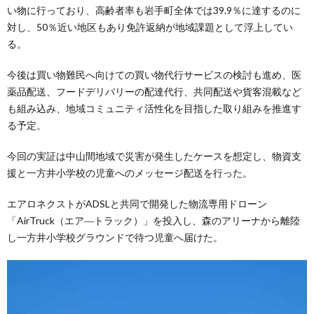
い物に行っており、高齢者率も岩手町全体では39.9％に達するのに
対し、50％近い地区もあり免許返納が地域課題として浮上してい
る。
今後は買い物難民へ向けての買い物代行サービスの検討も進め、医
薬品配送、フードデリバリーの配達代行、共同配送や貨客混載など
も組み込み、地域コミュニティ活性化を目指した取り組みを推進す
る予定。
今回の実証は中山間地域で災害が発生したケースを想定し、物資支
援と一方井小学校の児童へのメッセージ配送を行った。
エアロネクストがADSLと共同で開発した物流専用ドローン
「AirTruck（エア―トラック）」を投入し、森のアリーナから離陸
し一方井小学校グラウンドで待つ児童へ届けた。