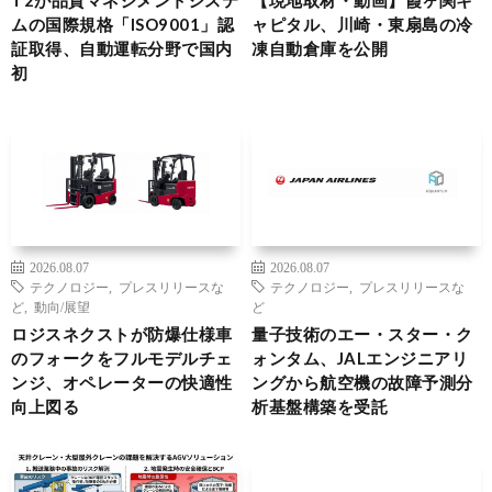
ムの国際規格「ISO9001」認
ャピタル、川崎・東扇島の冷
証取得、自動運転分野で国内
凍自動倉庫を公開
初
2026.08.07
2026.08.07
テクノロジー
,
プレスリリースな
テクノロジー
,
プレスリリースな
ど
,
動向/展望
ど
ロジスネクストが防爆仕様車
量子技術のエー・スター・ク
のフォークをフルモデルチェ
ォンタム、JALエンジニアリ
ンジ、オペレーターの快適性
ングから航空機の故障予測分
向上図る
析基盤構築を受託