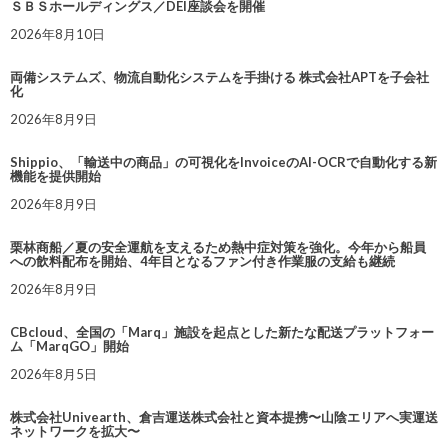
ＳＢＳホールディングス／DEI座談会を開催
2026年8月10日
両備システムズ、物流自動化システムを手掛ける 株式会社APTを子会社
化
2026年8月9日
Shippio、「輸送中の商品」の可視化をInvoiceのAI-OCRで自動化する新
機能を提供開始
2026年8月9日
栗林商船／夏の安全運航を支えるため熱中症対策を強化。今年から船員
への飲料配布を開始、4年目となるファン付き作業服の支給も継続
2026年8月9日
CBcloud、全国の「Marq」施設を起点とした新たな配送プラットフォー
ム「MarqGO」開始
2026年8月5日
株式会社Univearth、倉吉運送株式会社と資本提携〜山陰エリアへ実運送
ネットワークを拡大〜