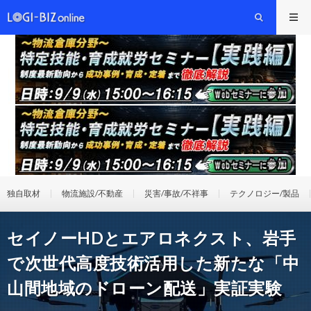
独自取材
物流施設/不動産
災害/事故/不祥事
テクノロジー/製品
セイノーHDとエアロネクスト、岩手
で次世代高度技術活用した新たな「中
山間地域のドローン配送」実証実験