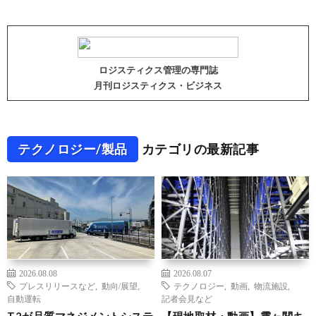
ロジスティクス管理の専門誌
月刊ロジスティクス・ビジネス
テクノロジー/製品
カテゴリの最新記事
2026.08.08
2026.08.07
プレスリリースなど
,
動向/展望
,
テクノロジー
,
動画
,
物流施設
,
自動運転
記者会見など
T2が品質マネジメントシステ
【現地取材・動画】霞ヶ関キ