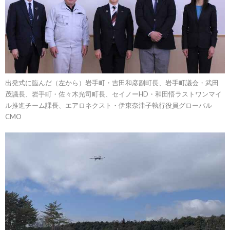
出発式に臨んだ（左から）岩手町・吉田和彦副町長、岩手町議会・武田
茂議長、岩手町・佐々木光司町長、セイノーHD・和田悟ラストワンマイ
ル推進チーム課長、エアロネクスト・伊東奈津子執行役員グローバル
CMO