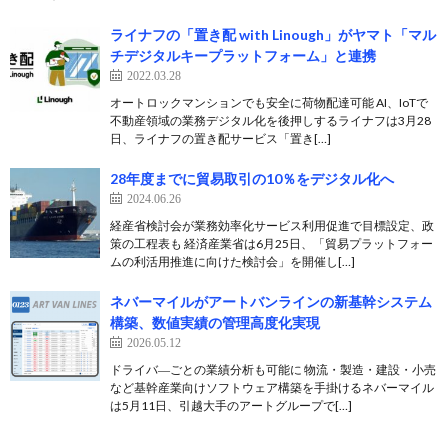
ライナフの「置き配 with Linough」がヤマト「マル
チデジタルキープラットフォーム」と連携
2022.03.28
オートロックマンションでも安全に荷物配達可能 AI、IoTで
不動産領域の業務デジタル化を後押しするライナフは3月28
日、ライナフの置き配サービス「置き[…]
28年度までに貿易取引の10％をデジタル化へ
2024.06.26
経産省検討会が業務効率化サービス利用促進で目標設定、政
策の工程表も 経済産業省は6月25日、「貿易プラットフォー
ムの利活用推進に向けた検討会」を開催し[…]
ネバーマイルがアートバンラインの新基幹システム
構築、数値実績の管理高度化実現
2026.05.12
ドライバ―ごとの業績分析も可能に 物流・製造・建設・小売
など基幹産業向けソフトウェア構築を手掛けるネバーマイル
は5月11日、引越大手のアートグループで[…]