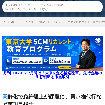
2023.02.17 18:09:10
テクノロジー/製品
ドローン
,
プレスリリースなど
テクノロジー/製品
セイノーHDとエアロネクスト、岩手で
HOME
月刊LOGI-BIZ 7月号は「未来を創る輸送改革」 先行企業の
生存戦略を徹底取材
高齢化で免許返上が課題に、買い物代行な
ど実現目指す