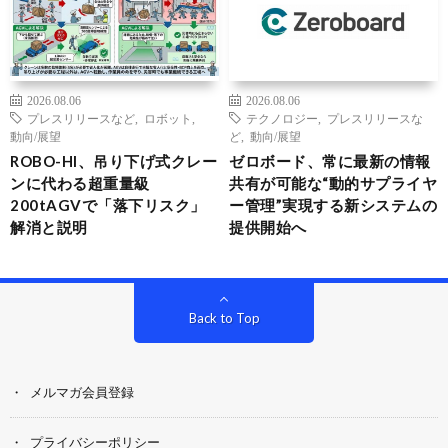
2026.08.06
2026.08.06
プレスリリースなど
,
ロボット
,
テクノロジー
,
プレスリリースな
動向/展望
ど
,
動向/展望
ROBO-HI、吊り下げ式クレー
ゼロボード、常に最新の情報
ンに代わる超重量級
共有が可能な“動的サプライヤ
200tAGVで「落下リスク」
ー管理”実現する新システムの
解消と説明
提供開始へ
Back to Top
メルマガ会員登録
プライバシーポリシー