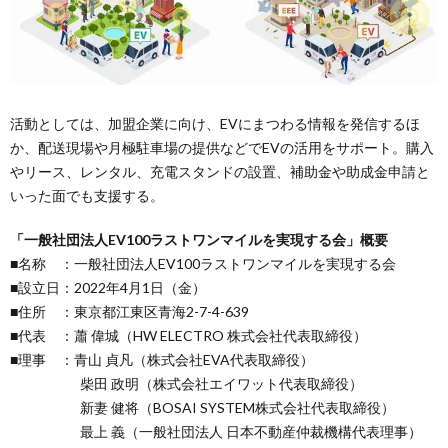
活動としては、加盟企業に向け、EVにまつわる情報を発信するほ
か、配送現場や月極駐車場の提供などでEVの活用をサポート。購入
やリース、レンタル、充電スタンドの設置、補助金や助成金申請と
いった面でも支援する。
「一般社団法人EV100ラストワンマイルを実現する会」概要
■名称 ：一般社団法人EV100ラストワンマイルを実現する会
■設立日：2022年4月1日（金）
■住所 ：東京都江東区青海2-7-4-639
■代表 ：蕭 偉城（HW ELECTRO 株式会社代表取締役）
■理事 ：青山 貞凡（株式会社EVA代表取締役）
柴田 政明（株式会社エイワット代表取締役）
新妻 健将（BOSAI SYSTEM株式会社代表取締役）
最上 義（一般社団法人 日本不動産仲裁機構代表理事）