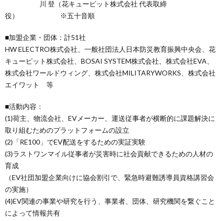
川 登（花キューピット株式会社 代表取締
役） ※五十音順
■加盟企業・団体：計51社
HW ELECTRO株式会社、一般社団法人日本防災教育振興中央会、花
キューピット株式会社、BOSAI SYSTEM株式会社、株式会社EVA、
株式会社ワールドウィング、株式会社MILITARYWORKS、株式会社
エイワット 等
■活動内容：
(1)荷主、物流会社、EVメーカー、運送従事者が横断的に課題解決に
取り組むためのプラットフォームの設立
(2)「RE100」でEV配送をするための実証実験
(3)ラストワンマイル従事者が災害時に社会貢献できるための人材の
育成
（EV社団加盟企業向けに協会割引で、緊急時避難誘導員資格講習会
の実施）
(4)EV関連の事業や研究を行う、事業者、団体、研究機関を繋ぐこと
によって情報共有