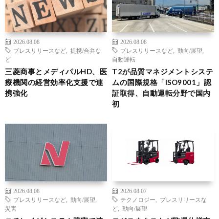
2026.08.08
2026.08.08
プレスリリースなど
,
提携/合弁な
プレスリリースなど
,
動向/展望
,
ど
自動運転
三菱商事とメディパルHD、医
T2が品質マネジメントシステ
療機関の経営効率化支援で連
ムの国際規格「ISO9001」認
携強化
証取得、自動運転分野で国内
初
2026.08.08
2026.08.07
プレスリリースなど
,
動向/展望
,
テクノロジー
,
プレスリリースな
災害
ど
,
動向/展望