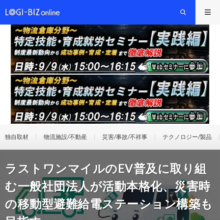
独自取材
物流施設/不動産
災害/事故/不祥事
テクノロジー/製品
ラストワンマイルのEV普及に取り組
む一般社団法人が活動本格化、災害時
の移動型避難給電ステーション構築も