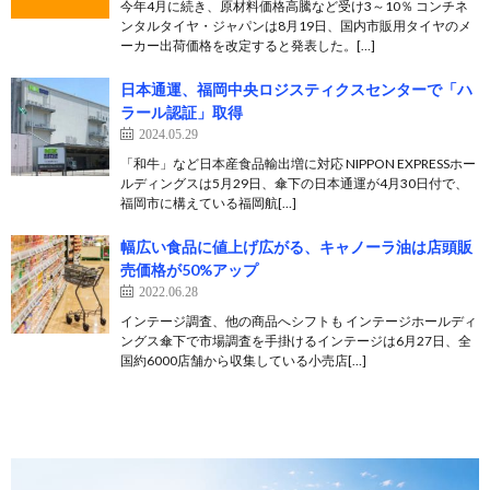
今年4月に続き、原材料価格高騰など受け3～10％ コンチネ
ンタルタイヤ・ジャパンは8月19日、国内市販用タイヤのメ
ーカー出荷価格を改定すると発表した。[…]
日本通運、福岡中央ロジスティクスセンターで「ハ
ラール認証」取得
2024.05.29
「和牛」など日本産食品輸出増に対応 NIPPON EXPRESSホー
ルディングスは5月29日、傘下の日本通運が4月30日付で、
福岡市に構えている福岡航[…]
幅広い食品に値上げ広がる、キャノーラ油は店頭販
売価格が50%アップ
2022.06.28
インテージ調査、他の商品へシフトも インテージホールディ
ングス傘下で市場調査を手掛けるインテージは6月27日、全
国約6000店舗から収集している小売店[…]