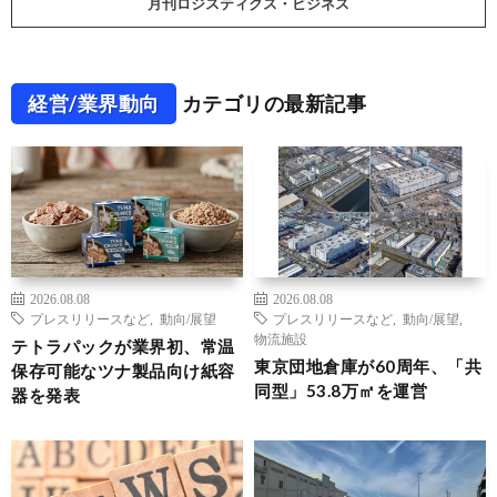
月刊ロジスティクス・ビジネス
経営/業界動向
カテゴリの最新記事
2026.08.08
2026.08.08
プレスリリースなど
,
動向/展望
プレスリリースなど
,
動向/展望
,
物流施設
テトラパックが業界初、常温
東京団地倉庫が60周年、「共
保存可能なツナ製品向け紙容
同型」53.8万㎡を運営
器を発表