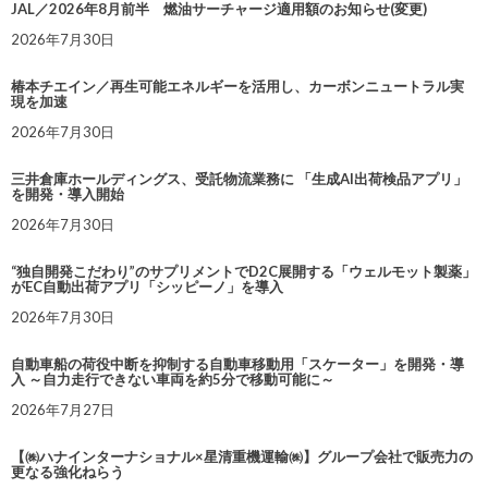
JAL／2026年8月前半 燃油サーチャージ適用額のお知らせ(変更)
2026年7月30日
椿本チエイン／再生可能エネルギーを活用し、カーボンニュートラル実
現を加速
2026年7月30日
三井倉庫ホールディングス、受託物流業務に 「生成AI出荷検品アプリ」
を開発・導入開始
2026年7月30日
“独自開発こだわり”のサプリメントでD2C展開する「ウェルモット製薬」
がEC自動出荷アプリ「シッピーノ」を導入
2026年7月30日
自動車船の荷役中断を抑制する自動車移動用「スケーター」を開発・導
入 ～自力走行できない車両を約5分で移動可能に～
2026年7月27日
【㈱ハナインターナショナル×星清重機運輸㈱】グループ会社で販売力の
更なる強化ねらう