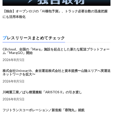
【独自】オープンロジの「AI梱包予測」、トラック必要台数の迅速把握
にも活用本格化
プレスリリースまとめてチェック
CBcloud、全国の「Marq」施設を起点とした新たな配送プラットフォー
ム「MarqGO」開始
2026年8月5日
株式会社Univearth、倉吉運送株式会社と資本提携〜山陰エリアへ実運送
ネットワークを拡大〜
2026年8月5日
川崎重工業／ばら積運搬船「ARISTOS II」の引き渡し
2026年8月5日
フジトランスコーポレーション／新造船「蓉翔丸」就航