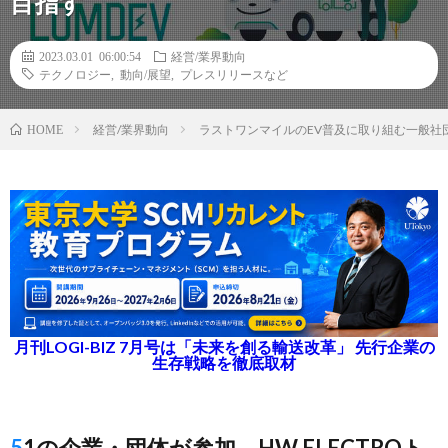
目指す
2023.03.01 06:00:54
経営/業界動向
テクノロジー
,
動向/展望
,
プレスリリースなど
経営/業界動向
ラストワンマイルのEV普及に取り組む一般社
HOME
月刊LOGI-BIZ 7月号は「未来を創る輸送改革」 先行企業の
生存戦略を徹底取材
51の企業・団体が参加、HW ELECTROト