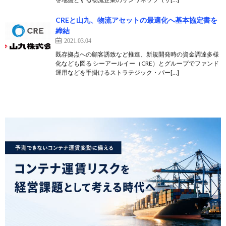
CREと山九、物流アセットの最適化へ基本協定書を
締結
2021.03.04
既存拠点への顧客誘致など推進、新規開発時の資金調達多様
化なども図る シーアールイー（CRE）とグループでファンド
運用などを手掛けるストラテジック・パー[…]