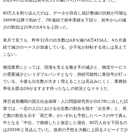
80万人を割り込んだのは、データが存在し統計数値の比較が可能な
1899年以降で初めて。7年連続で前年実績を下回り、前年からの減
少の割合は21年の3.4％を上回った。
単月で見ても、昨年12月の出生数は6.8％減の6万4156人。4カ月連
続で減少のペースが加速している。少子化が好転する兆しは見えて
こない。
物流業界にとっては、現場を支える働き手の減少と、物流サービス
の需要減少というダブルパンチとなり、持続可能性に黄信号が灯っ
ている。今後も出生数が大きく増えることは見込みにくく、業務効
率化を図るDXがますます待ったなしの状況となりそうだ。
厚労省系機関の国立社会保障・人口問題研究所が2017年に出した試
算では、一定の人口における出生数の割合を指す「出生率」と、死
亡数の割合を示す「死亡率」がいずれも予想したペースの中で真ん
中となる「中位」で推移したと仮定した場合、80万人台を下回るの
は2033年と見込んでいた。政府の予想を大幅に上回るスピードで少