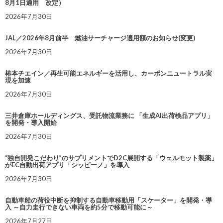
8月1日適用 改定）
2026年7月30日
JAL／2026年8月前半 燃油サーチャージ適用額のお知らせ(変更)
2026年7月30日
椿本チエイン／再生可能エネルギーを活用し、カーボンニュートラル実
現を加速
2026年7月30日
三井倉庫ホールディングス、受託物流業務に 「生成AI出荷検品アプリ」
を開発・導入開始
2026年7月30日
“独自開発こだわり”のサプリメントでD2C展開する「ウェルモット製薬」
がEC自動出荷アプリ「シッピーノ」を導入
2026年7月30日
自動車船の荷役中断を抑制する自動車移動用「スケーター」を開発・導
入 ～自力走行できない車両を約5分で移動可能に～
2026年7月27日