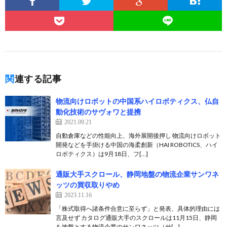
関連する記事
物流向けロボットの中国系ハイロボティクス、仏自
動化技術のサヴォワと提携
2021.09.21
自動倉庫などの性能向上、海外展開後押し 物流向けロボット
開発などを手掛ける中国の海柔創新（HAI ROBOTICS、ハイ
ロボティクス）は9月18日、フ[…]
通販大手スクロール、静岡地盤の物流企業サンワネ
ッツの買収取りやめ
2023.11.16
「株式取得へ諸条件合意に至らず」と発表、具体的理由には
言及せず カタログ通販大手のスクロールは11月15日、静岡
を地盤とする物流企業のサンワネッツ（サ[…]