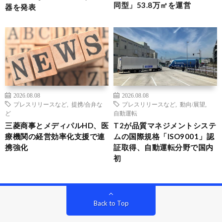
同型」53.8万㎡を運営
器を発表
2026.08.08
2026.08.08
プレスリリースなど
,
提携/合弁な
プレスリリースなど
,
動向/展望
,
ど
自動運転
三菱商事とメディパルHD、医
T2が品質マネジメントシステ
療機関の経営効率化支援で連
ムの国際規格「ISO9001」認
携強化
証取得、自動運転分野で国内
初
Back to Top