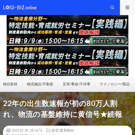
独自取材
物流施設/不動産
災害/事故/不祥事
テクノロジー/製品
22年の出生数速報が初の80万人割
れ、物流の基盤維持に黄信号★続報
2023.02.28 18:54:55
経営/業界動向