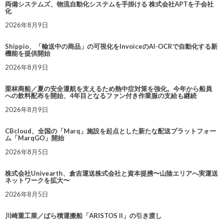
両備システムズ、物流自動化システムを手掛ける 株式会社APTを子会社
化
2026年8月9日
Shippio、「輸送中の商品」の可視化をInvoiceのAI-OCRで自動化する新
機能を提供開始
2026年8月9日
栗林商船／夏の安全運航を支えるため熱中症対策を強化。今年から船員
への飲料配布を開始、4年目となるファン付き作業服の支給も継続
2026年8月9日
CBcloud、全国の「Marq」施設を起点とした新たな配送プラットフォー
ム「MarqGO」開始
2026年8月5日
株式会社Univearth、倉吉運送株式会社と資本提携〜山陰エリアへ実運送
ネットワークを拡大〜
2026年8月5日
川崎重工業／ばら積運搬船「ARISTOS II」の引き渡し