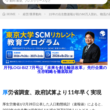
動向/展望
,
プレスリリースなど
経営/業界動向
22年の出生数速報が初の80万人割れ、物流
HOME
月刊LOGI-BIZ 7月号は「未来を創る輸送改革」 先行企業の
生存戦略を徹底取材
厚労省調査、政府試算より11年早く実現
厚生労働省が2月28日公表した人口動態統計（速報値）によると、
2022年の出生数は前年比5.1％減の79万9728人にとどまった。