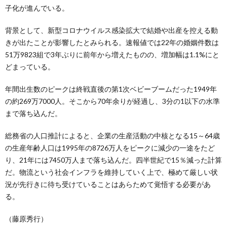
子化が進んでいる。
背景として、新型コロナウイルス感染拡大で結婚や出産を控える動
きが出たことが影響したとみられる。速報値では22年の婚姻件数は
51万9823組で3年ぶりに前年から増えたものの、増加幅は1.1%にと
どまっている。
年間出生数のピークは終戦直後の第1次ベビーブームだった1949年
の約269万7000人。そこから70年余りが経過し、3分の1以下の水準
まで落ち込んだ。
総務省の人口推計によると、企業の生産活動の中核となる15～64歳
の生産年齢人口は1995年の8726万人をピークに減少の一途をたど
り、21年には7450万人まで落ち込んだ。四半世紀で15％減った計算
だ。物流という社会インフラを維持していく上で、極めて厳しい状
況が先行きに待ち受けていることはあらためて覚悟する必要があ
る。
（藤原秀行）