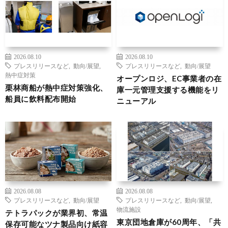
2026.08.10
2026.08.10
プレスリリースなど
,
動向/展望
,
プレスリリースなど
,
動向/展望
熱中症対策
オープンロジ、EC事業者の在
栗林商船が熱中症対策強化、
庫一元管理支援する機能をリ
船員に飲料配布開始
ニューアル
2026.08.08
2026.08.08
プレスリリースなど
,
動向/展望
プレスリリースなど
,
動向/展望
,
物流施設
テトラパックが業界初、常温
東京団地倉庫が60周年、「共
保存可能なツナ製品向け紙容