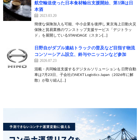
航空輸送使った日本食材輸出支援開始、第1弾は日
本酒
2023.03.20
簡便な保険加入も可能、中小企業を後押し 東京海上日動火災
保険と貿易業務のワンストップ支援サービス「デジトラッ
ド」を展開しているSTANDAGE（スタン[…]
日野自がダブル連結トラックの普及など目指す物流
コンソーシアム設立、鈴与やニッコンなど参加
2026.07.23
混載・共同輸送支援するデジタルソリューションも 日野自動
車は7月23日、子会社のNEXT Logistics Japan（2026年に解
散）が取り組ん[…]