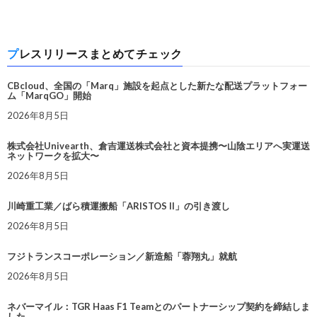
プレスリリースまとめてチェック
CBcloud、全国の「Marq」施設を起点とした新たな配送プラットフォー
ム「MarqGO」開始
2026年8月5日
株式会社Univearth、倉吉運送株式会社と資本提携〜山陰エリアへ実運送
ネットワークを拡大〜
2026年8月5日
川崎重工業／ばら積運搬船「ARISTOS II」の引き渡し
2026年8月5日
フジトランスコーポレーション／新造船「蓉翔丸」就航
2026年8月5日
ネバーマイル：TGR Haas F1 Teamとのパートナーシップ契約を締結しま
した