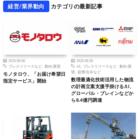
経営/業界動向
カテゴリの最新記事
2026.08.06
2026.08.06
プレスリリースなど
,
動向/展望
AI
,
プレスリリースなど
,
動向/展
望
,
提携/合弁など
モノタロウ、「お届け希望日
数理最適化技術活用した物流
指定サービス」開始
の計画立案支援手掛けるJIJ、
グローバル・ブレインなどか
ら8.4億円調達