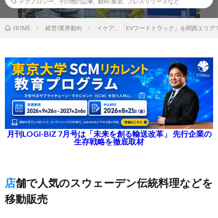
テクノロジー
,
その他の記事
,
動向/展望
,
プレスリリースなど
経営/業界動向
イケア、「EVフードトラック」を関西エリア
HOME
月刊LOGI-BIZ 7月号は「未来を創る輸送改革」 先行企業の
生存戦略を徹底取材
店舗で人気のスウェーデン伝統料理などを
移動販売