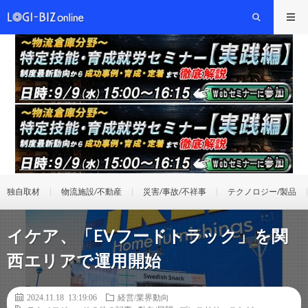
独自取材
物流施設/不動産
災害/事故/不祥事
テクノロジー/製品
イケア、「EVフードトラック」を関
西エリアで運用開始
2024.11.18 13:19:06
経営/業界動向