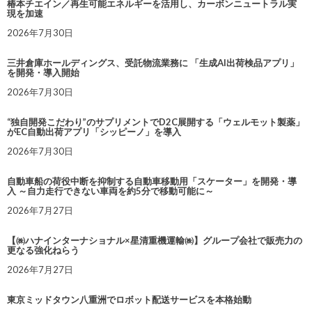
椿本チエイン／再生可能エネルギーを活用し、カーボンニュートラル実
現を加速
2026年7月30日
三井倉庫ホールディングス、受託物流業務に 「生成AI出荷検品アプリ」
を開発・導入開始
2026年7月30日
“独自開発こだわり”のサプリメントでD2C展開する「ウェルモット製薬」
がEC自動出荷アプリ「シッピーノ」を導入
2026年7月30日
自動車船の荷役中断を抑制する自動車移動用「スケーター」を開発・導
入 ～自力走行できない車両を約5分で移動可能に～
2026年7月27日
【㈱ハナインターナショナル×星清重機運輸㈱】グループ会社で販売力の
更なる強化ねらう
2026年7月27日
東京ミッドタウン八重洲でロボット配送サービスを本格始動