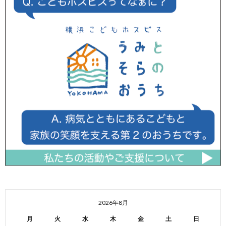
2026年8月
月
火
水
木
金
土
日