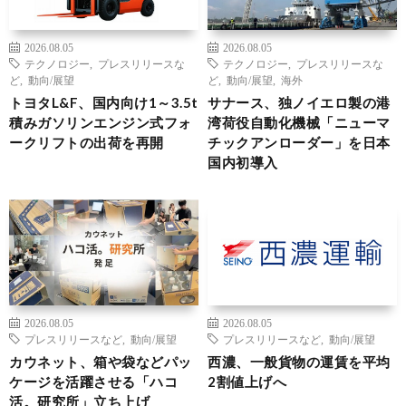
2026.08.05
2026.08.05
テクノロジー
,
プレスリリースな
テクノロジー
,
プレスリリースな
ど
,
動向/展望
ど
,
動向/展望
,
海外
トヨタL&F、国内向け1～3.5t
サナース、独ノイエロ製の港
積みガソリンエンジン式フォ
湾荷役自動化機械「ニューマ
ークリフトの出荷を再開
チックアンローダー」を日本
国内初導入
2026.08.05
2026.08.05
プレスリリースなど
,
動向/展望
プレスリリースなど
,
動向/展望
カウネット、箱や袋などパッ
西濃、一般貨物の運賃を平均
ケージを活躍させる「ハコ
2割値上げへ
活。研究所」立ち上げ