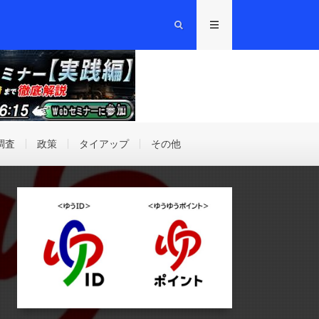
調査
政策
タイアップ
その他