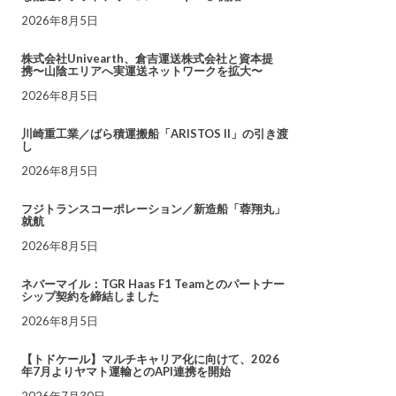
2026年8月5日
株式会社Univearth、倉吉運送株式会社と資本提
携〜山陰エリアへ実運送ネットワークを拡大〜
2026年8月5日
川崎重工業／ばら積運搬船「ARISTOS II」の引き渡
し
2026年8月5日
フジトランスコーポレーション／新造船「蓉翔丸」
就航
2026年8月5日
ネバーマイル：TGR Haas F1 Teamとのパートナー
シップ契約を締結しました
2026年8月5日
【トドケール】マルチキャリア化に向けて、2026
年7月よりヤマト運輸とのAPI連携を開始
2026年7月30日