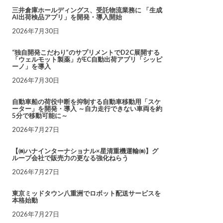
三井倉庫ホールディングス、受託物流業務に 「生成
AI出荷検品アプリ」を開発・導入開始
2026年7月30日
“独自開発こだわり”のサプリメントでD2C展開する
「ウェルモット製薬」がEC自動出荷アプリ「シッピ
ーノ」を導入
2026年7月30日
自動車船の荷役中断を抑制する自動車移動用「スケ
ーター」を開発・導入 ～自力走行できない車両を約
5分で移動可能に～
2026年7月27日
【㈱ハナインターナショナル×星清重機運輸㈱】グ
ループ会社で販売力の更なる強化ねらう
2026年7月27日
東京ミッドタウン八重洲でロボット配送サービスを
本格始動
2026年7月27日