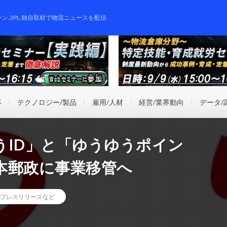
ーン,3PL,独自取材で物流ニュースを配信
事
テクノロジー/製品
雇用/人材
経営/業界動向
データ/
うID」と「ゆうゆうポイン
本郵政に事業移管へ
プレスリリースなど