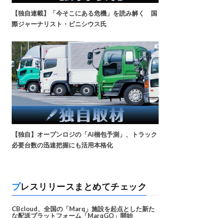
【独自連載】「今そこにある危機」を読み解く 国
際ジャーナリスト・ビニシウス氏
【独自】オープンロジの「AI梱包予測」、トラック
必要台数の迅速把握にも活用本格化
プレスリリースまとめてチェック
CBcloud、全国の「Marq」施設を起点とした新た
な配送プラットフォーム「MarqGO」開始