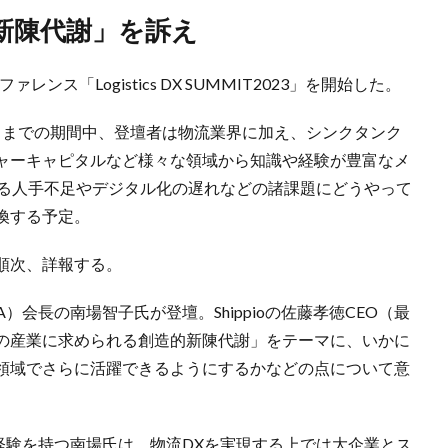
新陳代謝」を訴え
レンス「Logistics DX SUMMIT2023」を開始した。
日までの期間中、登壇者は物流業界に加え、シンクタンク
チャーキャピタルなど様々な領域から知識や経験が豊富なメ
する人手不足やデジタル化の遅れなどの諸課題にどうやって
換する予定。
順次、詳報する。
会長の南場智子氏が登壇。Shippioの佐藤孝徳CEO（最
の産業に求められる創造的新陳代謝」をテーマに、いかに
領域でさらに活躍できるようにするかなどの点について意
経験を持つ南場氏は、物流DXを実現する上では大企業とス