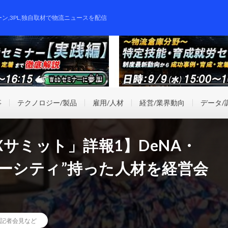
ーン,3PL,独自取材で物流ニュースを配信
事
テクノロジー/製品
雇用/人材
経営/業界動向
データ/
DXサミット」詳報1】DeNA・
ーシティ”持った人材を経営会
記者会見など