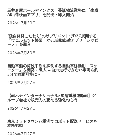
三井倉庫ホールディングス、受託物流業務に 「生成
AI出荷検品アプリ」を開発・導入開始
2026年7月30日
“独自開発こだわり”のサプリメントでD2C展開する
「ウェルモット製薬」がEC自動出荷アプリ「シッピ
ーノ」を導入
2026年7月30日
自動車船の荷役中断を抑制する自動車移動用「スケ
ーター」を開発・導入 ～自力走行できない車両を約
5分で移動可能に～
2026年7月27日
【㈱ハナインターナショナル×星清重機運輸㈱】グ
ループ会社で販売力の更なる強化ねらう
2026年7月27日
東京ミッドタウン八重洲でロボット配送サービスを
本格始動
2026年7月27日