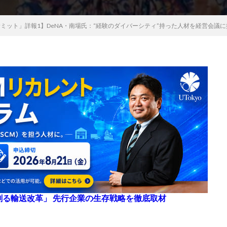
流DXサミット」詳報1】DeNA・南場氏：“経験のダイバーシティ”持った人材を経営会議
来を創る輸送改革」 先行企業の生存戦略を徹底取材