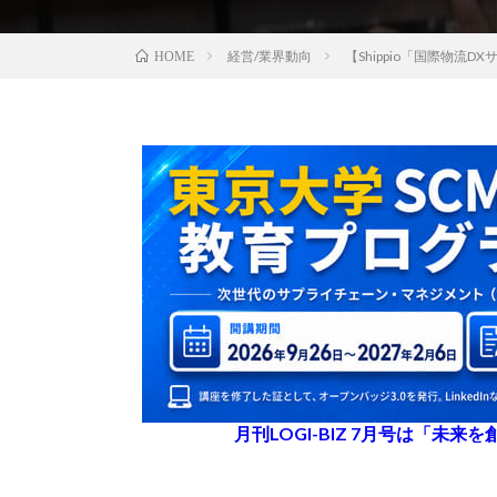
経営/業界動向
【Shippio「国際物
HOME
月刊LOGI-BIZ 7月号は「未