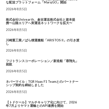
な配送プラットフォーム「MarqGO」開始
2026年8月5日
株式会社Univearth、倉吉運送株式会社と資本提
携〜山陰エリアへ実運送ネットワークを拡大〜
2026年8月5日
川崎重工業／ばら積運搬船「ARISTOS II」の引き渡
し
2026年8月5日
フジトランスコーポレーション／新造船「蓉翔丸」
就航
2026年8月5日
ネバーマイル：TGR Haas F1 Teamとのパートナー
シップ契約を締結しました
2026年8月5日
【トドケール】マルチキャリア化に向けて、2026
年7月よりヤマト運輸とのAPI連携を開始