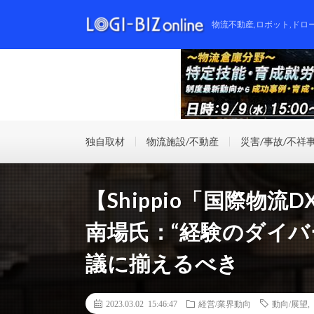
物流不動産,ロボット,ドロ
独自取材
物流施設/不動産
災害/事故/不祥
【Shippio「国際物流
南場氏：“経験のダイバ
議に揃えるべき
2023.03.02 15:46:47
経営/業界動向
動向/展望
,