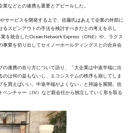
企業などとの連携も重要とアピールした。
術やサービスを開発する上で、佐藤氏はあえて企業の外部に
せるスピンアウトの手法を検討すべきだとの考えを示し
したOcean Network Express（ONE）や、ラクス
の事業を切り出してセイノーホールディングスとの合弁会
プの連携の在り方について語り、「大企業は中途半端に出
るのは何の益もないし、エコシステムの秩序も崩してしま
プを買えばいい。中途半端がよくない」と持論を展開。佐
トベンチャー（JV）など親会社から独立していく形を取る