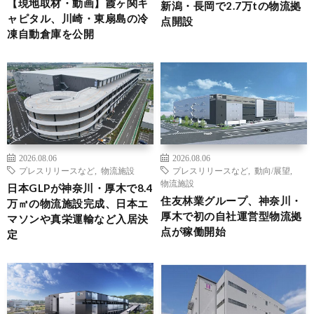
【現地取材・動画】霞ヶ関キ
新潟・長岡で2.7万tの物流拠
ャピタル、川崎・東扇島の冷
点開設
凍自動倉庫を公開
2026.08.06
2026.08.06
プレスリリースなど
,
物流施設
プレスリリースなど
,
動向/展望
,
物流施設
日本GLPが神奈川・厚木で8.4
住友林業グループ、神奈川・
万㎡の物流施設完成、日本エ
厚木で初の自社運営型物流拠
マソンや真栄運輸など入居決
点が稼働開始
定