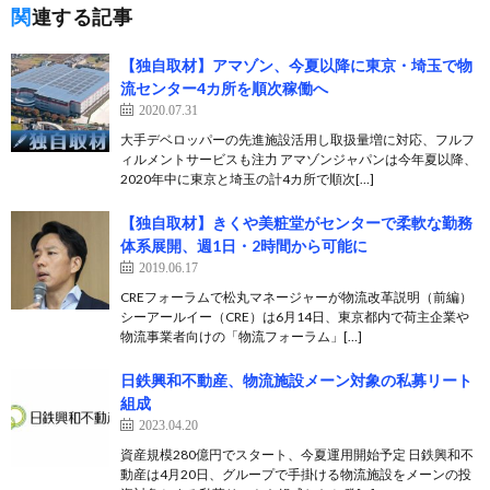
関連する記事
【独自取材】アマゾン、今夏以降に東京・埼玉で物
流センター4カ所を順次稼働へ
2020.07.31
大手デベロッパーの先進施設活用し取扱量増に対応、フルフ
ィルメントサービスも注力 アマゾンジャパンは今年夏以降、
2020年中に東京と埼玉の計4カ所で順次[…]
【独自取材】きくや美粧堂がセンターで柔軟な勤務
体系展開、週1日・2時間から可能に
2019.06.17
CREフォーラムで松丸マネージャーが物流改革説明（前編）
シーアールイー（CRE）は6月14日、東京都内で荷主企業や
物流事業者向けの「物流フォーラム」[…]
日鉄興和不動産、物流施設メーン対象の私募リート
組成
2023.04.20
資産規模280億円でスタート、今夏運用開始予定 日鉄興和不
動産は4月20日、グループで手掛ける物流施設をメーンの投