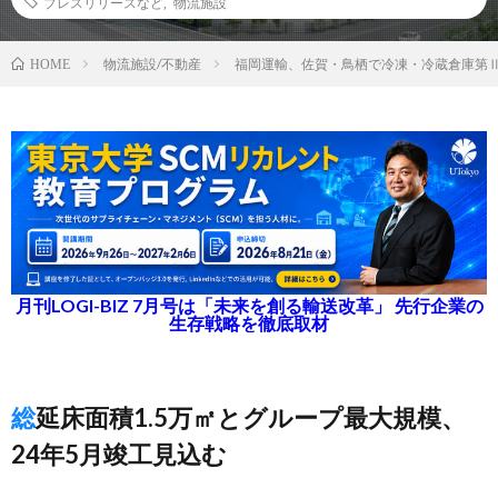
プレスリリースなど
,
物流施設
物流施設/不動産
福岡運輸、佐賀・鳥栖で冷凍・冷蔵倉庫第
HOME
月刊LOGI-BIZ 7月号は「未来を創る輸送改革」 先行企業の
生存戦略を徹底取材
総延床面積1.5万㎡とグループ最大規模、
24年5月竣工見込む