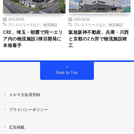
2026.08.06
2026.08.06
プレスリリースなど
,
物流施設
プレスリリースなど
,
物流施設
CRE、埼玉・朝霞で同一エリ
阪急阪神不動産、兵庫・川西
ア内の物流施設2棟目開発に
と京都の2カ所で物流施設竣
本格着手
工
Back to Top
メルマガ会員登録
プライバシーポリシー
広告掲載