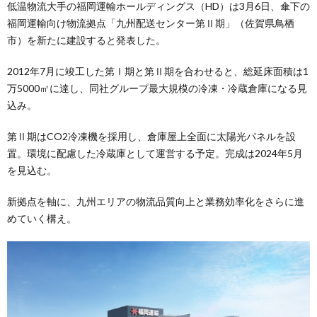
低温物流大手の福岡運輸ホールディングス（HD）は3月6日、傘下の
福岡運輸向け物流拠点「九州配送センター第Ⅱ期」（佐賀県鳥栖
市）を新たに建設すると発表した。
2012年7月に竣工した第Ⅰ期と第Ⅱ期を合わせると、総延床面積は1
万5000㎡に達し、同社グループ最大規模の冷凍・冷蔵倉庫になる見
込み。
第Ⅱ期はCO2冷凍機を採用し、倉庫屋上全面に太陽光パネルを設
置。環境に配慮した冷蔵庫として運営する予定。完成は2024年5月
を見込む。
新拠点を軸に、九州エリアの物流品質向上と業務効率化をさらに進
めていく構え。