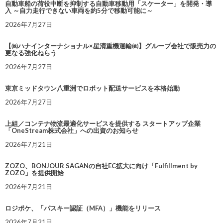
自動車船の荷役中断を抑制する自動車移動用「スケーター」を開発・導
入 ～自力走行できない車両を約5分で移動可能に～
2026年7月27日
【㈱ハナインターナショナル×星清重機運輸㈱】グループ会社で販売力の
更なる強化ねらう
2026年7月27日
東京ミッドタウン八重洲でロボット配送サービスを本格始動
2026年7月27日
上組／コンテナ物流最適化サービスを提供する スタートアップ企業
「OneStream株式会社」への出資のお知らせ
2026年7月21日
ZOZO、BONJOUR SAGANの自社EC拡大に向け「Fulfillment by
ZOZO」を提供開始
2026年7月21日
ロジポケ、「パスキー認証（MFA）」機能をリリース
2026年7月21日