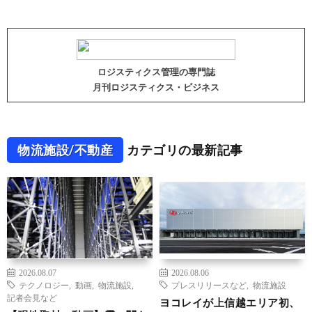
ロジスティクス管理の専門誌
月刊ロジスティクス・ビジネス
物流施設/不動産
カテゴリの最新記事
2026.08.07
2026.08.06
テクノロジー
,
動画
,
物流施設
,
プレスリリースなど
,
物流施設
記者会見など
ヨコレイが上信越エリア初、