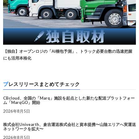
【独自】オープンロジの「AI梱包予測」、トラック必要台数の迅速把握
にも活用本格化
プレスリリースまとめてチェック
CBcloud、全国の「Marq」施設を起点とした新たな配送プラットフォー
ム「MarqGO」開始
2026年8月5日
株式会社Univearth、倉吉運送株式会社と資本提携〜山陰エリアへ実運送
ネットワークを拡大〜
2026年8月5日