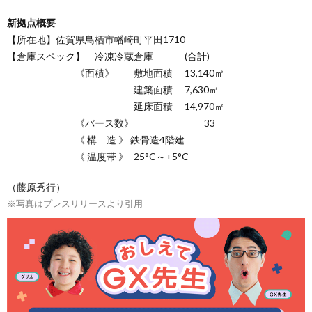
新拠点概要
【所在地】佐賀県鳥栖市幡崎町平田1710
【倉庫スペック】 冷凍冷蔵倉庫 (合計)
《面積》 敷地面積 13,140㎡
建築面積 7,630㎡
延床面積 14,970㎡
《バース数》 33
《 構 造 》 鉄骨造4階建
《 温度帯 》 -25°C～+5°C
（藤原秀行）
※写真はプレスリリースより引用