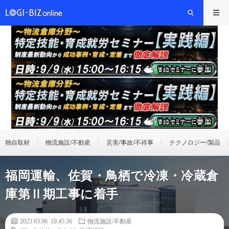
独自取材
物流施設/不動産
災害/事故/不祥事
テクノロジー/製品
福岡運輸、佐賀・鳥栖で冷凍・冷蔵倉
庫第Ⅱ期工事に着手
2023.03.06 10:45:36
物流施設/不動産