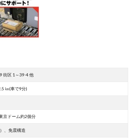
街区 1～39-4 他
5 ㎞(車で9分)
㎡）※東京ドーム約2個分
構造）、免震構造