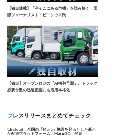
【独自連載】「今そこにある危機」を読み解く 国
際ジャーナリスト・ビニシウス氏
【独自】オープンロジの「AI梱包予測」、トラック
必要台数の迅速把握にも活用本格化
プレスリリースまとめてチェック
CBcloud、全国の「Marq」施設を起点とした新た
な配送プラットフォーム「MarqGO」開始