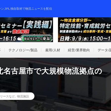
ーン,3PL,独自取材で物流ニュースを配信
事
テクノロジー/製品
雇用/人材
経営/業界動向
データ/
北名古屋市で大規模物流拠点の
リースなど
,
物流施設