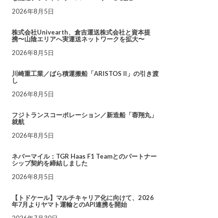
2026年8月5日
株式会社Univearth、倉吉運送株式会社と資本提
携〜山陰エリアへ実運送ネットワークを拡大〜
2026年8月5日
川崎重工業／ばら積運搬船「ARISTOS II」の引き渡
し
2026年8月5日
フジトランスコーポレーション／新造船「蓉翔丸」
就航
2026年8月5日
ネバーマイル：TGR Haas F1 Teamとのパートナー
シップ契約を締結しました
2026年8月5日
【トドケール】マルチキャリア化に向けて、2026
年7月よりヤマト運輸とのAPI連携を開始
2026年7月30日