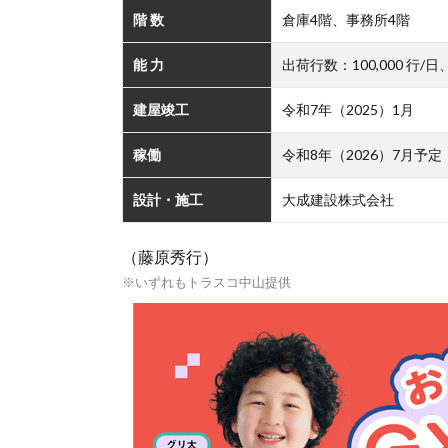
階 数
倉庫4階、事務所4階
能 力
出荷行数：100,000 行/
建屋竣工
令和7年（2025）1月
稼働
令和8年（2026）7月予定
設計・施工
大成建設株式会社
（藤原秀行）
※いずれもトラスコ中山提供