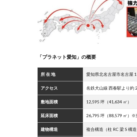
「プラネット愛知」の概要
所 在 地
愛知県北名古屋市名古屋 19 
アクセス
名鉄犬山線 西春駅より約 2.
敷地面積
12,595 坪（41,634 ㎡）
延床面積
26,795 坪（88,579 
建物構造
複合構造（柱 RC 梁 S 