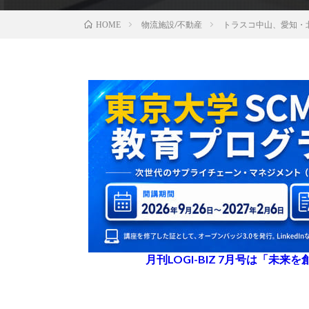
物流施設/不動産
トラスコ中山、愛知・
HOME
月刊LOGI-BIZ 7月号は「未