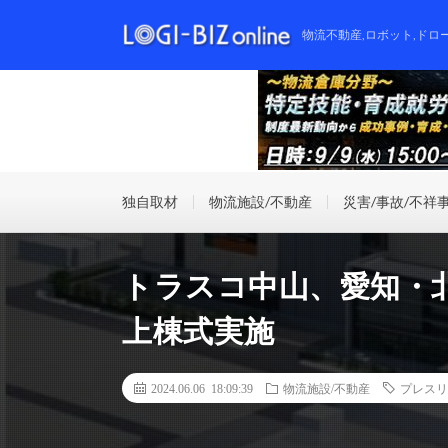
物流不動産,ロボット,ドロ
独自取材
物流施設/不動産
災害/事故/不祥
トラスコ中山、愛知・
上棟式実施
2024.06.06 18:09:39
物流施設/不動産
プレスリ