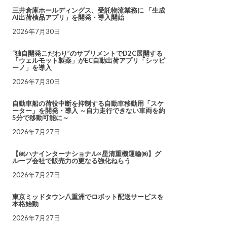
三井倉庫ホールディングス、受託物流業務に 「生成
AI出荷検品アプリ」を開発・導入開始
2026年7月30日
“独自開発こだわり”のサプリメントでD2C展開する
「ウェルモット製薬」がEC自動出荷アプリ「シッピ
ーノ」を導入
2026年7月30日
自動車船の荷役中断を抑制する自動車移動用「スケ
ーター」を開発・導入 ～自力走行できない車両を約
5分で移動可能に～
2026年7月27日
【㈱ハナインターナショナル×星清重機運輸㈱】グ
ループ会社で販売力の更なる強化ねらう
2026年7月27日
東京ミッドタウン八重洲でロボット配送サービスを
本格始動
2026年7月27日