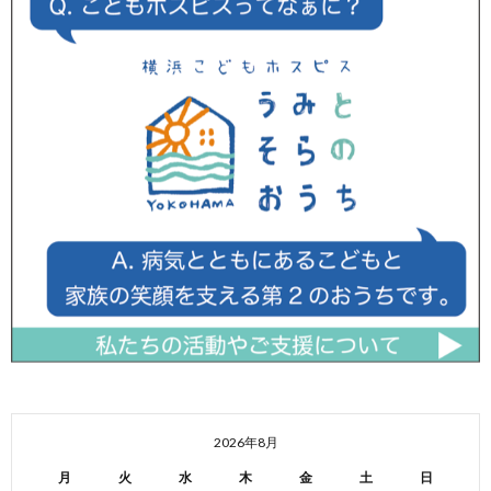
2026年8月
月
火
水
木
金
土
日