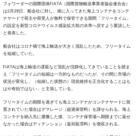
フォワーダーの国際団体FIATA（国際貨物輸送事業者協会連合会）
は2月28日、船会社に対し、港に入ってきた海上コンテナをコンテ
ナヤードで荷主や荷受人が無料で保管できる期間「フリータイム」
の設定を新型コロナウイルス感染拡大前の水準へ戻すよう要請した
と発表した。
船会社はコロナ禍で海上輸送が大きく混乱したため、フリータイム
を短縮していた。
FIATAは海上輸送の遅延など混乱が沈静化してきていることを踏ま
え「フリータイムの短縮は一方的なものだったが、その間に市場の
状況が変化し、（短縮した状態の）現状維持を正当化することはも
はや有効ではない」と主張している。
フリータイムの期限を過ぎても海上コンテナがコンテナヤードに留
置されていた場合はデマレージ（超過保管料）を課せられる。海上
コンテナを納入先に運搬した後、コンテナ保管場へ期限までに返せ
なかった場合はディテンション（返却延滞料）を徴収される。