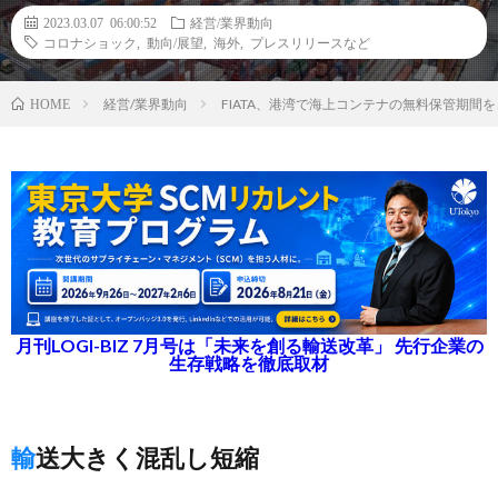
2023.03.07 06:00:52
経営/業界動向
コロナショック
,
動向/展望
,
海外
,
プレスリリースなど
経営/業界動向
FIATA、港湾で海上コンテナの無料保管期間
HOME
月刊LOGI-BIZ 7月号は「未来を創る輸送改革」 先行企業の
生存戦略を徹底取材
輸送大きく混乱し短縮