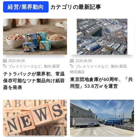
経営/業界動向
カテゴリの最新記事
2026.08.08
2026.08.08
プレスリリースなど
,
動向/展望
プレスリリースなど
,
動向/展望
,
物流施設
テトラパックが業界初、常温
東京団地倉庫が60周年、「共
保存可能なツナ製品向け紙容
同型」53.8万㎡を運営
器を発表