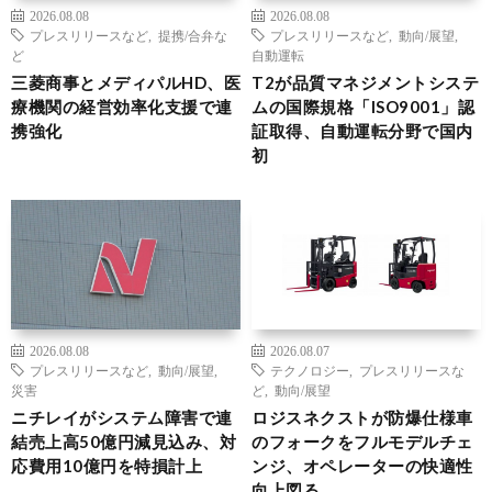
2026.08.08
2026.08.08
プレスリリースなど
,
提携/合弁な
プレスリリースなど
,
動向/展望
,
ど
自動運転
三菱商事とメディパルHD、医
T2が品質マネジメントシステ
療機関の経営効率化支援で連
ムの国際規格「ISO9001」認
携強化
証取得、自動運転分野で国内
初
2026.08.08
2026.08.07
プレスリリースなど
,
動向/展望
,
テクノロジー
,
プレスリリースな
災害
ど
,
動向/展望
ニチレイがシステム障害で連
ロジスネクストが防爆仕様車
結売上高50億円減見込み、対
のフォークをフルモデルチェ
応費用10億円を特損計上
ンジ、オペレーターの快適性
向上図る