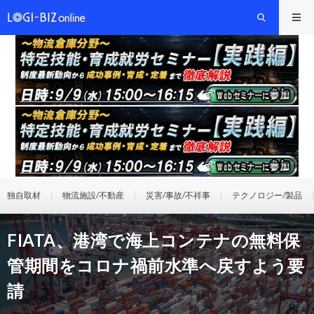
独自取材
物流施設/不動産
災害/事故/不祥事
テクノロジー/製品
FIATA、港湾で海上コンテナの無料保
管期間をコロナ禍前水準へ戻すよう要
請