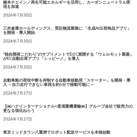
椿本チエイン／再生可能エネルギーを活用し、カーボンニュートラル実
現を加速
2026年7月30日
三井倉庫ホールディングス、受託物流業務に 「生成AI出荷検品アプリ」
を開発・導入開始
2026年7月30日
“独自開発こだわり”のサプリメントでD2C展開する「ウェルモット製薬」
がEC自動出荷アプリ「シッピーノ」を導入
2026年7月30日
自動車船の荷役中断を抑制する自動車移動用「スケーター」を開発・導
入 ～自力走行できない車両を約5分で移動可能に～
2026年7月27日
【㈱ハナインターナショナル×星清重機運輸㈱】グループ会社で販売力の
更なる強化ねらう
2026年7月27日
東京ミッドタウン八重洲でロボット配送サービスを本格始動