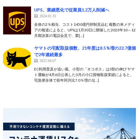
UPS、業績悪化で従業員1.2万人削減へ
2024.01.31
全体の2％相当、コスト1450億円抑制見込む 複数の米メディ
アの報道によると、UPSは1月30日に開催した2023年10～12
月期決算の電話会見で、業[…]
ヤマトの宅配取扱個数、21年度は8.5％増の22.7億個
で2年連続最多
2022.04.07
EC利用普及が追い風、小型の「ネコポス」は3割の伸び ヤマ
ト運輸が4月6日公表した3月の小口貨物取扱実績によると、
宅急便全体で前年同月比7.0％増の1[…]