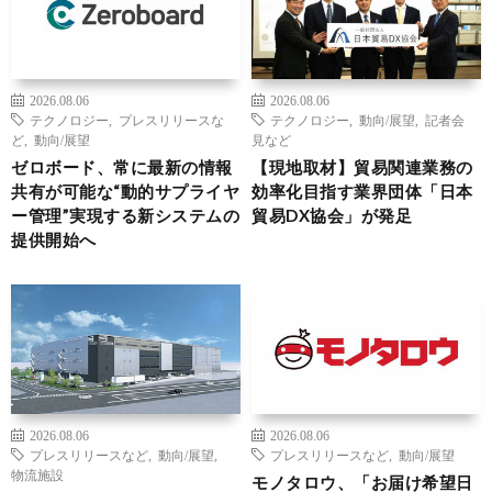
2026.08.06
2026.08.06
テクノロジー
,
プレスリリースな
テクノロジー
,
動向/展望
,
記者会
ど
,
動向/展望
見など
ゼロボード、常に最新の情報
【現地取材】貿易関連業務の
共有が可能な“動的サプライヤ
効率化目指す業界団体「日本
ー管理”実現する新システムの
貿易DX協会」が発足
提供開始へ
2026.08.06
2026.08.06
プレスリリースなど
,
動向/展望
,
プレスリリースなど
,
動向/展望
物流施設
モノタロウ、「お届け希望日