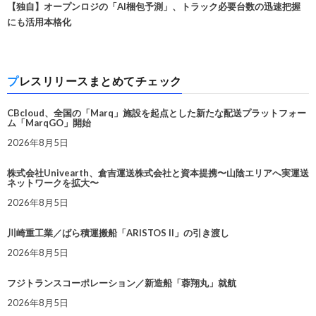
【独自】オープンロジの「AI梱包予測」、トラック必要台数の迅速把握
にも活用本格化
プレスリリースまとめてチェック
CBcloud、全国の「Marq」施設を起点とした新たな配送プラットフォー
ム「MarqGO」開始
2026年8月5日
株式会社Univearth、倉吉運送株式会社と資本提携〜山陰エリアへ実運送
ネットワークを拡大〜
2026年8月5日
川崎重工業／ばら積運搬船「ARISTOS II」の引き渡し
2026年8月5日
フジトランスコーポレーション／新造船「蓉翔丸」就航
2026年8月5日