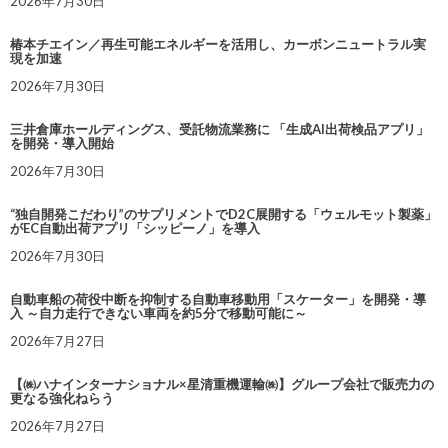
2026年7月30日
椿本チエイン／再生可能エネルギーを活用し、カーボンニュートラル実
現を加速
2026年7月30日
三井倉庫ホールディングス、受託物流業務に 「生成AI出荷検品アプリ」
を開発・導入開始
2026年7月30日
“独自開発こだわり”のサプリメントでD2C展開する「ウェルモット製薬」
がEC自動出荷アプリ「シッピーノ」を導入
2026年7月30日
自動車船の荷役中断を抑制する自動車移動用「スケーター」を開発・導
入 ～自力走行できない車両を約5分で移動可能に～
2026年7月27日
【㈱ハナインターナショナル×星清重機運輸㈱】グループ会社で販売力の
更なる強化ねらう
2026年7月27日