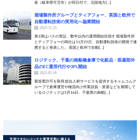
産（岐阜県可児市）が同日付で、北陸地方[…]
堀場製作所グループとティアフォー、英国と欧州で
自動運転技術の実用化へ協業開始
2025.11.25
第1弾はバスの実証、数年以内の運用開始目指す 堀場製作所
とティアフォーの両社は11月25日、自動運転技術の開発で連
携すると発表した。 英国と欧州で自動[…]
ロジテック、千葉の南船橋倉庫で化粧品・医薬部外
品のEC運用代行や3PL開始
2025.05.16
製造業許可を取得 総合人材サービスを提供するキャムコムグ
ループで倉庫運営や物流向け作業請負・派遣などを展開して
いるロジテックは5月16日、千葉県の南船[…]