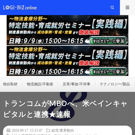
独自取材
物流施設/不動産
災害/事故/不祥事
テクノロジー/製品
トランコムがMBOへ、米ベインキャ
ピタルと連携★速報
2024.09.17 15:21:47
経営/業界動向