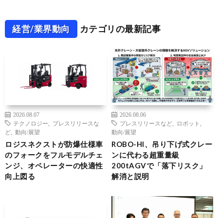
経営/業界動向
カテゴリの最新記事
2026.08.07
2026.08.06
テクノロジー
,
プレスリリースな
プレスリリースなど
,
ロボット
,
ど
,
動向/展望
動向/展望
ロジスネクストが防爆仕様車
ROBO-HI、吊り下げ式クレー
のフォークをフルモデルチェ
ンに代わる超重量級
ンジ、オペレーターの快適性
200tAGVで「落下リスク」
向上図る
解消と説明