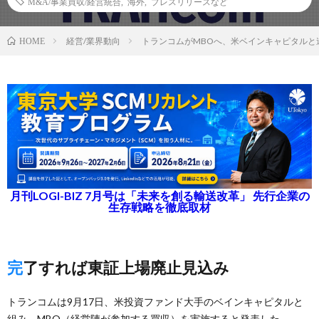
M&A/事業買収/経営統合
,
海外
,
プレスリリースなど
経営/業界動向
トランコムがMBOへ、米ベインキャピタルと
HOME
月刊LOGI-BIZ 7月号は「未来を創る輸送改革」 先行企業の
生存戦略を徹底取材
完了すれば東証上場廃止見込み
トランコムは9月17日、米投資ファンド大手のベインキャピタルと
組み、MBO（経営陣が参加する買収）を実施すると発表した。