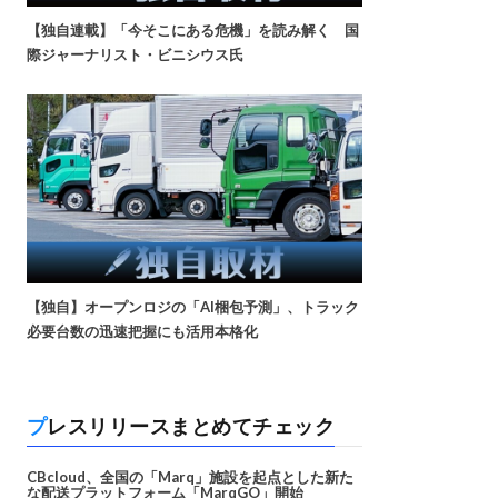
【独自連載】「今そこにある危機」を読み解く 国
際ジャーナリスト・ビニシウス氏
【独自】オープンロジの「AI梱包予測」、トラック
必要台数の迅速把握にも活用本格化
プレスリリースまとめてチェック
CBcloud、全国の「Marq」施設を起点とした新た
な配送プラットフォーム「MarqGO」開始