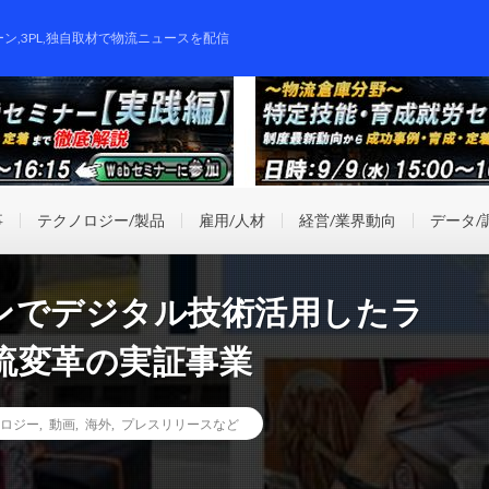
ーン,3PL,独自取材で物流ニュースを配信
事
テクノロジー/製品
雇用/人材
経営/業界動向
データ/
ンでデジタル技術活用したラ
流変革の実証事業
ロジー
,
動画
,
海外
,
プレスリリースなど