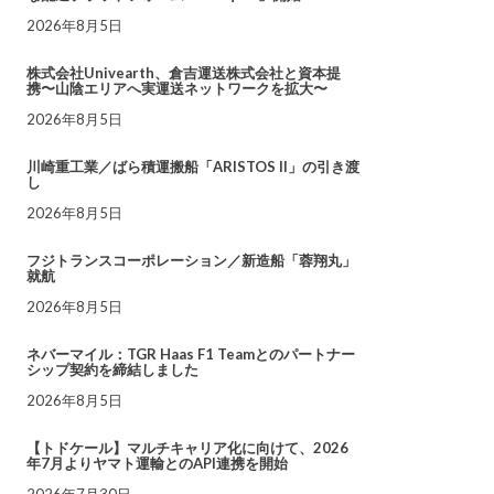
2026年8月5日
株式会社Univearth、倉吉運送株式会社と資本提
携〜山陰エリアへ実運送ネットワークを拡大〜
2026年8月5日
川崎重工業／ばら積運搬船「ARISTOS II」の引き渡
し
2026年8月5日
フジトランスコーポレーション／新造船「蓉翔丸」
就航
2026年8月5日
ネバーマイル：TGR Haas F1 Teamとのパートナー
シップ契約を締結しました
2026年8月5日
【トドケール】マルチキャリア化に向けて、2026
年7月よりヤマト運輸とのAPI連携を開始
2026年7月30日