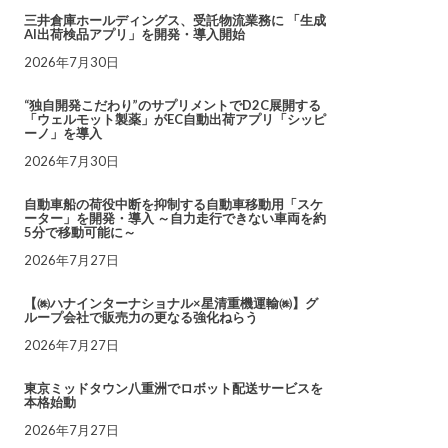
三井倉庫ホールディングス、受託物流業務に 「生成
AI出荷検品アプリ」を開発・導入開始
2026年7月30日
“独自開発こだわり”のサプリメントでD2C展開する
「ウェルモット製薬」がEC自動出荷アプリ「シッピ
ーノ」を導入
2026年7月30日
自動車船の荷役中断を抑制する自動車移動用「スケ
ーター」を開発・導入 ～自力走行できない車両を約
5分で移動可能に～
2026年7月27日
【㈱ハナインターナショナル×星清重機運輸㈱】グ
ループ会社で販売力の更なる強化ねらう
2026年7月27日
東京ミッドタウン八重洲でロボット配送サービスを
本格始動
2026年7月27日