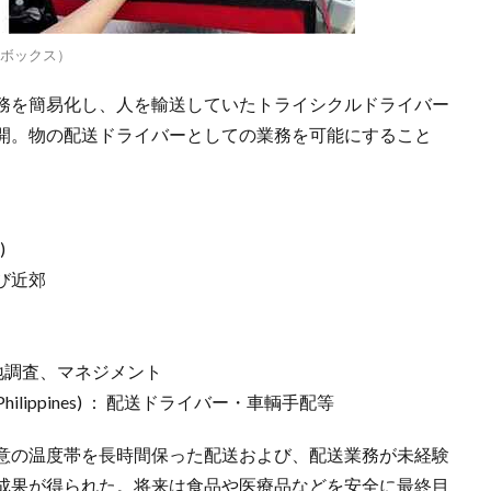
熱ボックス）
務を簡易化し、人を輸送していたトライシクルドライバー
開。物の配送ドライバーとしての業務を可能にすること
)
び近郊
タディ現地調査、マネジメント
(以下GMS Philippines) ： 配送ドライバー・車輌手配等
意の温度帯を長時間保った配送および、配送業務が未経験
成果が得られた。将来は食品や医療品などを安全に最終目