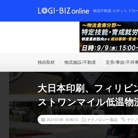
物流不動産,ロボット,ドロ
独自取材
物流施設/不動産
災害/事故/不祥
大日本印刷、フィリピ
ストワンマイル低温物
2023.03.09 16:06:53
テクノロジー/製品
テクノ