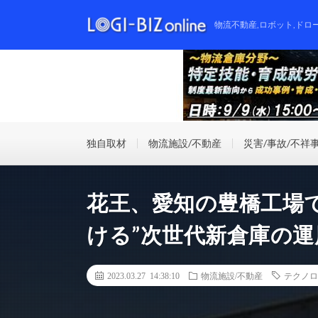
物流不動産,ロボット,ドロ
独自取材
物流施設/不動産
災害/事故/不祥
花王、愛知の豊橋工場
ける”次世代新倉庫の運
2023.03.27 14:38:10
物流施設/不動産
テクノロ