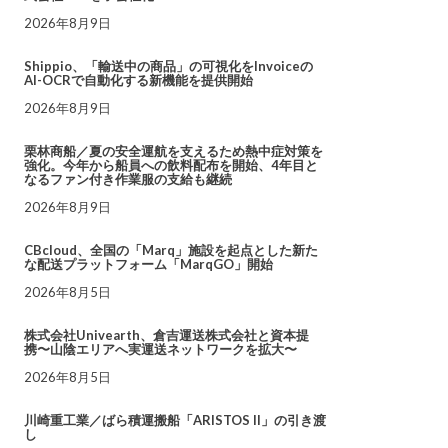
2026年8月9日
Shippio、「輸送中の商品」の可視化をInvoiceの
AI-OCRで自動化する新機能を提供開始
2026年8月9日
栗林商船／夏の安全運航を支えるため熱中症対策を
強化。今年から船員への飲料配布を開始、4年目と
なるファン付き作業服の支給も継続
2026年8月9日
CBcloud、全国の「Marq」施設を起点とした新た
な配送プラットフォーム「MarqGO」開始
2026年8月5日
株式会社Univearth、倉吉運送株式会社と資本提
携〜山陰エリアへ実運送ネットワークを拡大〜
2026年8月5日
川崎重工業／ばら積運搬船「ARISTOS II」の引き渡
し