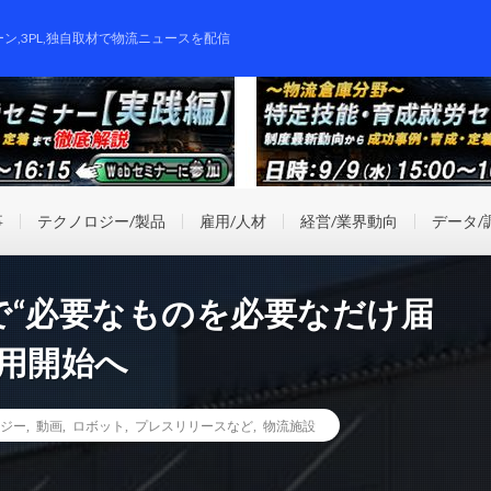
ーン,3PL,独自取材で物流ニュースを配信
事
テクノロジー/製品
雇用/人材
経営/業界動向
データ/
で“必要なものを必要なだけ届
用開始へ
ジー
,
動画
,
ロボット
,
プレスリリースなど
,
物流施設