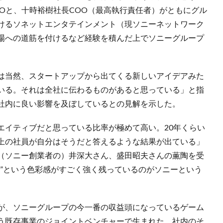
Oと、十時裕樹社長COO（最高執行責任者）がともにグル
けるソネットエンタテインメント（現ソニーネットワーク
場への道筋を付けるなど経験を積んだ上でソニーグループ
は当然、スタートアップから出てくる新しいアイデアみた
いる。それは全社に伝わるものがあると思っている」と指
社内に良い影響を及ぼしているとの見解を示した。
エイティブだと思っている比率が極めて高い。20年くらい
上の社員が自分はそうだと答えるような結果が出ている」
（ソニー創業者の）井深大さん、盛田昭夫さんの薫陶を受
ー”という色彩感がすごく強く残っているのがソニーという
が、ソニーグループの今一番の収益頭になっているゲーム
う既存事業のジョイントベンチャーで生まれた。社内のそ