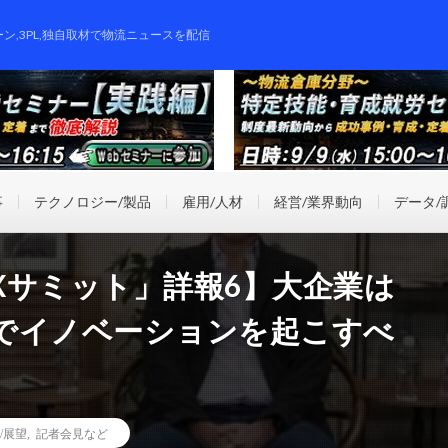
ーン,3PL,独自取材で物流ニュースを配信
事
テクノロジー/製品
雇用/人材
経営/業界動向
データ/
流DXサミット」詳報6】大企業は
でイノベーションを起こすべ
/展望
,
記者会見など