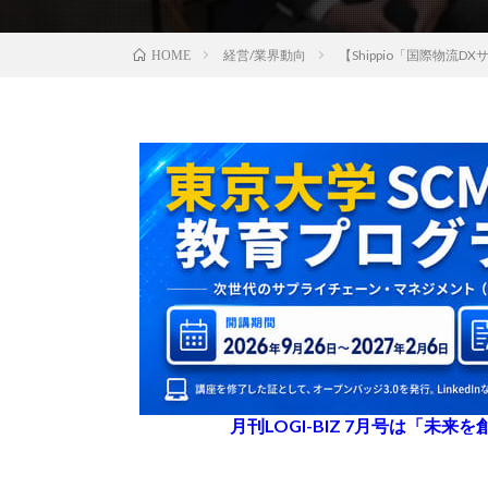
経営/業界動向
【Shippio「国際物
HOME
月刊LOGI-BIZ 7月号は「未