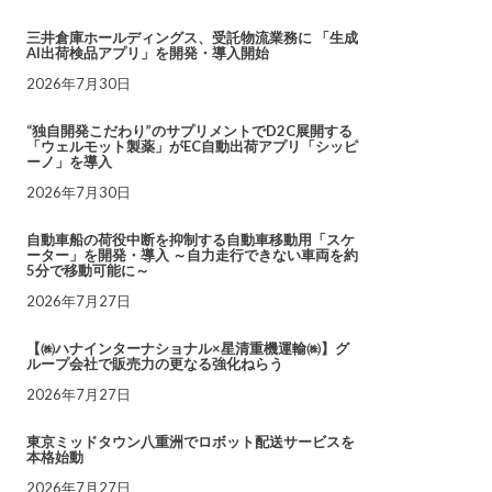
三井倉庫ホールディングス、受託物流業務に 「生成
AI出荷検品アプリ」を開発・導入開始
2026年7月30日
“独自開発こだわり”のサプリメントでD2C展開する
「ウェルモット製薬」がEC自動出荷アプリ「シッピ
ーノ」を導入
2026年7月30日
自動車船の荷役中断を抑制する自動車移動用「スケ
ーター」を開発・導入 ～自力走行できない車両を約
5分で移動可能に～
2026年7月27日
【㈱ハナインターナショナル×星清重機運輸㈱】グ
ループ会社で販売力の更なる強化ねらう
2026年7月27日
東京ミッドタウン八重洲でロボット配送サービスを
本格始動
2026年7月27日