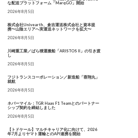
な配送プラットフォーム「MarqGO」開始
2026年8月5日
株式会社Univearth、倉吉運送株式会社と資本提
携〜山陰エリアへ実運送ネットワークを拡大〜
2026年8月5日
川崎重工業／ばら積運搬船「ARISTOS II」の引き渡
し
2026年8月5日
フジトランスコーポレーション／新造船「蓉翔丸」
就航
2026年8月5日
ネバーマイル：TGR Haas F1 Teamとのパートナー
シップ契約を締結しました
2026年8月5日
【トドケール】マルチキャリア化に向けて、2026
年7月よりヤマト運輸とのAPI連携を開始