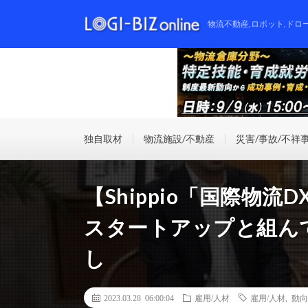
物流不動産,ロボット,ドロ
独自取材
物流施設/不動産
災害/事故/不祥
【Shippio「国際物
スタートアップと組ん
し
2023.03.28 06:00:04
雇用/人材
雇用/人材
,
動向