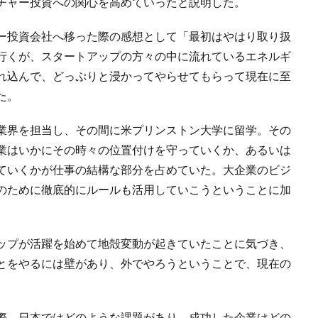
チャー投資への関心を高めていったと説明した。
ー投資会社へ移った際の感想として「最初はやはり取り扱
行くが、スタートアップの方々の中に流れているエネルギ
れ込んで、どっぷりと浸かってやらせてもらって現在に至
た。
業界を担当し、その間に米プリンストン大学に留学。その
業はいかにその時々の位置付けを守っていくか、あるいは
ていくかが仕事の結構な部分を占めていた。大企業のビジ
のために徹底的にルールも活用していこうということに加
ップが活躍を始めて地殻変動が起きていたことに気づき、
とをやるには壁があり、外でやろうということで、現在の
際、日本ではどのような課題があり、成功した企業はどの