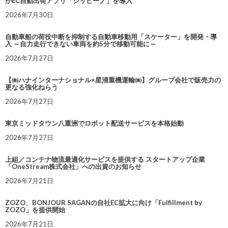
がEC自動出荷アプリ「シッピーノ」を導入
2026年7月30日
自動車船の荷役中断を抑制する自動車移動用「スケーター」を開発・導
入 ～自力走行できない車両を約5分で移動可能に～
2026年7月27日
【㈱ハナインターナショナル×星清重機運輸㈱】グループ会社で販売力の
更なる強化ねらう
2026年7月27日
東京ミッドタウン八重洲でロボット配送サービスを本格始動
2026年7月27日
上組／コンテナ物流最適化サービスを提供する スタートアップ企業
「OneStream株式会社」への出資のお知らせ
2026年7月21日
ZOZO、BONJOUR SAGANの自社EC拡大に向け「Fulfillment by
ZOZO」を提供開始
2026年7月21日