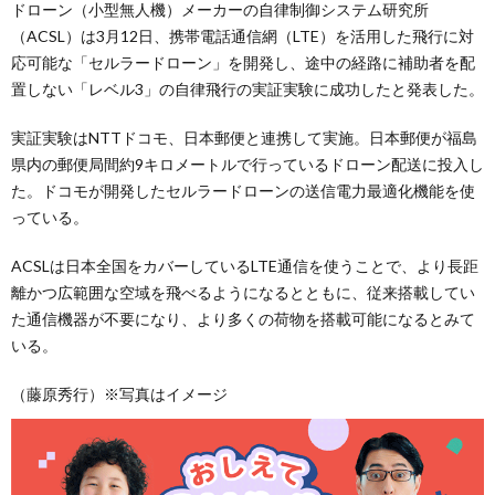
ドローン（小型無人機）メーカーの自律制御システム研究所
（ACSL）は3月12日、携帯電話通信網（LTE）を活用した飛行に対
応可能な「セルラードローン」を開発し、途中の経路に補助者を配
置しない「レベル3」の自律飛行の実証実験に成功したと発表した。
実証実験はNTTドコモ、日本郵便と連携して実施。日本郵便が福島
県内の郵便局間約9キロメートルで行っているドローン配送に投入し
た。ドコモが開発したセルラードローンの送信電力最適化機能を使
っている。
ACSLは日本全国をカバーしているLTE通信を使うことで、より長距
離かつ広範囲な空域を飛べるようになるとともに、従来搭載してい
た通信機器が不要になり、より多くの荷物を搭載可能になるとみて
いる。
（藤原秀行）※写真はイメージ