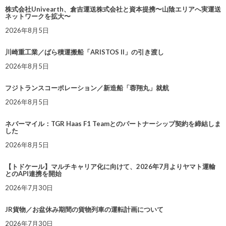
株式会社Univearth、倉吉運送株式会社と資本提携〜山陰エリアへ実運送
ネットワークを拡大〜
2026年8月5日
川崎重工業／ばら積運搬船「ARISTOS II」の引き渡し
2026年8月5日
フジトランスコーポレーション／新造船「蓉翔丸」就航
2026年8月5日
ネバーマイル：TGR Haas F1 Teamとのパートナーシップ契約を締結しま
した
2026年8月5日
【トドケール】マルチキャリア化に向けて、2026年7月よりヤマト運輸
とのAPI連携を開始
2026年7月30日
JR貨物／お盆休み期間の貨物列車の運転計画について
2026年7月30日