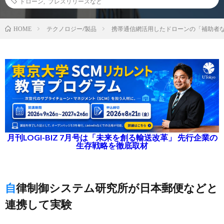
ドローン
,
プレスリリースなど
テクノロジー/製品
携帯通信網活用したドローンの「補助者
HOME
月刊LOGI-BIZ 7月号は「未来を創る輸送改革」 先行企業の
生存戦略を徹底取材
自律制御システム研究所が日本郵便などと
連携して実験