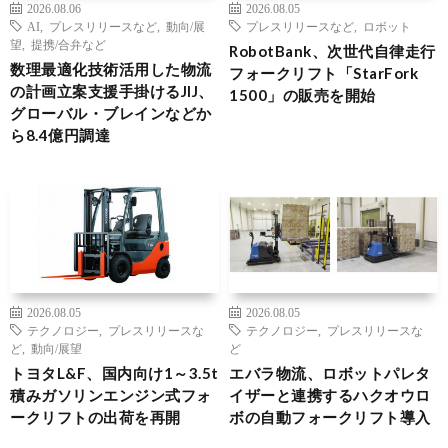
2026.08.06
2026.08.05
AI
,
プレスリリースなど
,
動向/展
プレスリリースなど
,
ロボット
望
,
提携/合弁など
RobotBank、次世代自律走行
数理最適化技術活用した物流
フォークリフト「StarFork
の計画立案支援手掛けるJIJ、
1500」の販売を開始
グローバル・ブレインなどか
ら8.4億円調達
2026.08.05
2026.08.05
テクノロジー
,
プレスリリースな
テクノロジー
,
プレスリリースな
ど
,
動向/展望
ど
トヨタL&F、国内向け1～3.5t
エバラ物流、ロボットパレタ
積みガソリンエンジン式フォ
イザーと連携するハクオウロ
ークリフトの出荷を再開
ボの自動フォークリフト導入