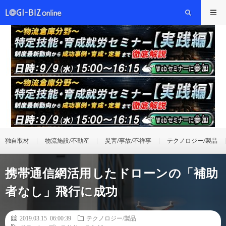
独自取材
物流施設/不動産
災害/事故/不祥事
テクノロジー/製品
携帯通信網活用したドローンの「補助
者なし」飛行に成功
2019.03.15 06:00:39
テクノロジー/製品