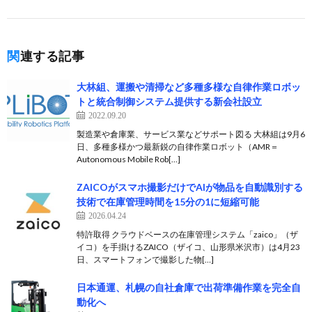
関連する記事
大林組、運搬や清掃など多種多様な自律作業ロボッ
トと統合制御システム提供する新会社設立
2022.09.20
製造業や倉庫業、サービス業などサポート図る 大林組は9月6
日、多種多様かつ最新鋭の自律作業ロボット（AMR＝
Autonomous Mobile Rob[…]
ZAICOがスマホ撮影だけでAIが物品を自動識別する
技術で在庫管理時間を15分の1に短縮可能
2026.04.24
特許取得 クラウドベースの在庫管理システム「zaico」（ザ
イコ）を手掛けるZAICO（ザイコ、山形県米沢市）は4月23
日、スマートフォンで撮影した物[…]
日本通運、札幌の自社倉庫で出荷準備作業を完全自
動化へ