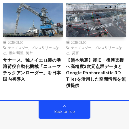
2026.08.05
2026.08.05
テクノロジー
,
プレスリリースな
テクノロジー
,
プレスリリースな
ど
,
動向/展望
,
海外
ど
,
災害
サナース、独ノイエロ製の港
【熊本地震】復旧・復興支援
湾荷役自動化機械「ニューマ
へ高精度3次元点群データと
チックアンローダー」を日本
Google Photorealistic 3D
国内初導入
Tilesを活用した空間情報を無
償提供
Back to Top