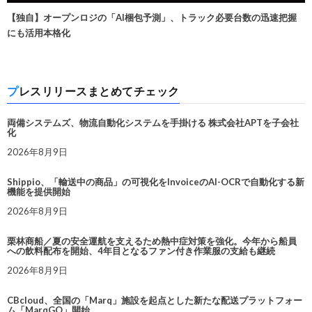
【独自】オープンロジの「AI梱包予測」、トラック必要台数の迅速把握
にも活用本格化
プレスリリースまとめてチェック
両備システムズ、物流自動化システムを手掛ける 株式会社APTを子会社
化
2026年8月9日
Shippio、「輸送中の商品」の可視化をInvoiceのAI-OCRで自動化する新
機能を提供開始
2026年8月9日
栗林商船／夏の安全運航を支えるため熱中症対策を強化。今年から船員
への飲料配布を開始、4年目となるファン付き作業服の支給も継続
2026年8月9日
CBcloud、全国の「Marq」施設を起点とした新たな配送プラットフォー
ム「MarqGO」開始