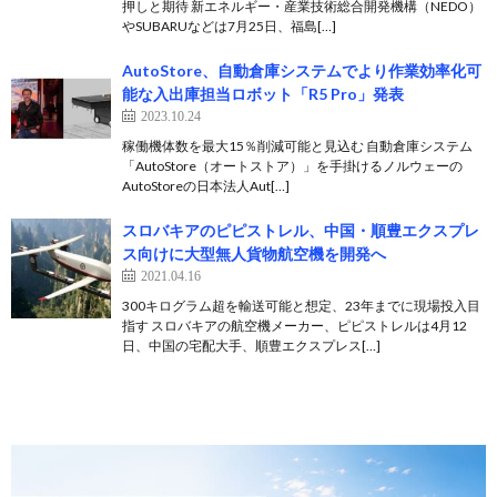
押しと期待 新エネルギー・産業技術総合開発機構（NEDO）
やSUBARUなどは7月25日、福島[…]
AutoStore、自動倉庫システムでより作業効率化可
能な入出庫担当ロボット「R5 Pro」発表
2023.10.24
稼働機体数を最大15％削減可能と見込む 自動倉庫システム
「AutoStore（オートストア）」を手掛けるノルウェーの
AutoStoreの日本法人Aut[…]
スロバキアのピピストレル、中国・順豊エクスプレ
ス向けに大型無人貨物航空機を開発へ
2021.04.16
300キログラム超を輸送可能と想定、23年までに現場投入目
指す スロバキアの航空機メーカー、ピピストレルは4月12
日、中国の宅配大手、順豊エクスプレス[…]