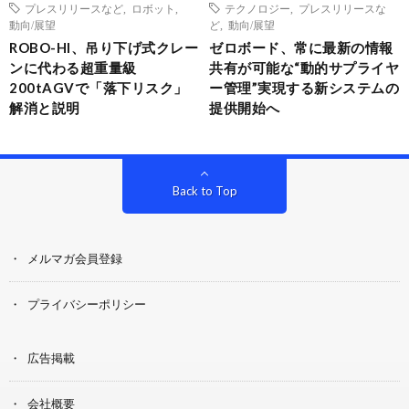
プレスリリースなど
,
ロボット
,
テクノロジー
,
プレスリリースな
動向/展望
ど
,
動向/展望
ROBO-HI、吊り下げ式クレー
ゼロボード、常に最新の情報
ンに代わる超重量級
共有が可能な“動的サプライヤ
200tAGVで「落下リスク」
ー管理”実現する新システムの
解消と説明
提供開始へ
Back to Top
メルマガ会員登録
プライバシーポリシー
広告掲載
会社概要