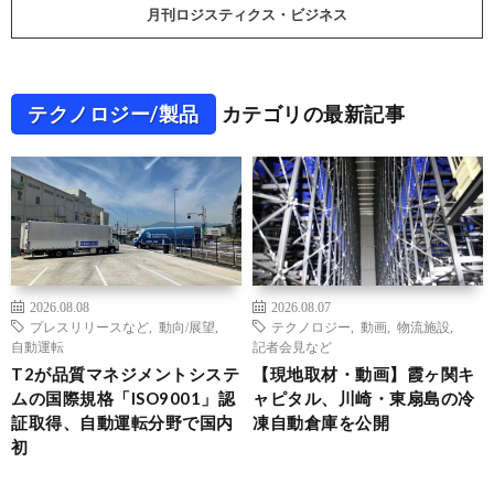
月刊ロジスティクス・ビジネス
テクノロジー/製品
カテゴリの最新記事
2026.08.08
2026.08.07
プレスリリースなど
,
動向/展望
,
テクノロジー
,
動画
,
物流施設
,
自動運転
記者会見など
T2が品質マネジメントシステ
【現地取材・動画】霞ヶ関キ
ムの国際規格「ISO9001」認
ャピタル、川崎・東扇島の冷
証取得、自動運転分野で国内
凍自動倉庫を公開
初