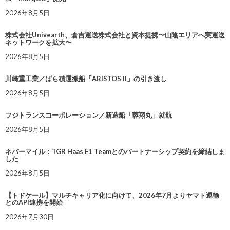
2026年8月5日
株式会社Univearth、倉吉運送株式会社と資本提携〜山陰エリアへ実運送
ネットワークを拡大〜
2026年8月5日
川崎重工業／ばら積運搬船「ARISTOS II」の引き渡し
2026年8月5日
フジトランスコーポレーション／新造船「蓉翔丸」就航
2026年8月5日
ネバーマイル：TGR Haas F1 Teamとのパートナーシップ契約を締結しま
した
2026年8月5日
【トドケール】マルチキャリア化に向けて、2026年7月よりヤマト運輸
とのAPI連携を開始
2026年7月30日