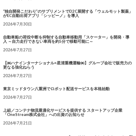
“独自開発こだわり”のサプリメントでD2C展開する「ウェルモット製薬」
がEC自動出荷アプリ「シッピーノ」を導入
2026年7月30日
自動車船の荷役中断を抑制する自動車移動用「スケーター」を開発・導
入 ～自力走行できない車両を約5分で移動可能に～
2026年7月27日
【㈱ハナインターナショナル×星清重機運輸㈱】グループ会社で販売力の
更なる強化ねらう
2026年7月27日
東京ミッドタウン八重洲でロボット配送サービスを本格始動
2026年7月27日
上組／コンテナ物流最適化サービスを提供する スタートアップ企業
「OneStream株式会社」への出資のお知らせ
2026年7月21日