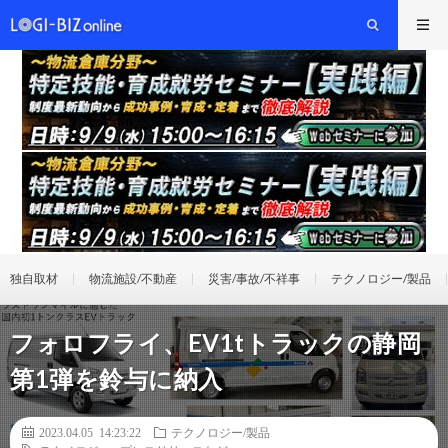
独自取材
物流施設/不動産
災害/事故/不祥事
テクノロジー/製品
フォロフライ、EV1tトラックの静岡
第1弾を鈴与に納入
2023.04.05 14:23:22
テクノロジー/製品