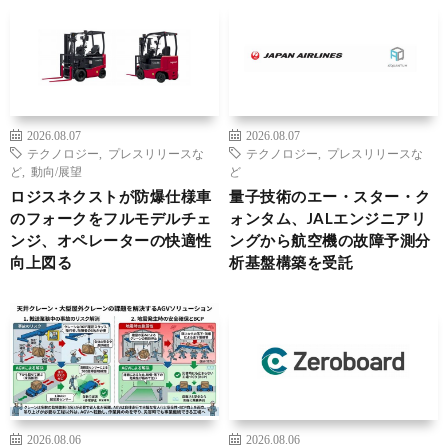
2026.08.07
2026.08.07
テクノロジー
,
プレスリリースな
テクノロジー
,
プレスリリースな
ど
,
動向/展望
ど
ロジスネクストが防爆仕様車
量子技術のエー・スター・ク
のフォークをフルモデルチェ
ォンタム、JALエンジニアリ
ンジ、オペレーターの快適性
ングから航空機の故障予測分
向上図る
析基盤構築を受託
2026.08.06
2026.08.06