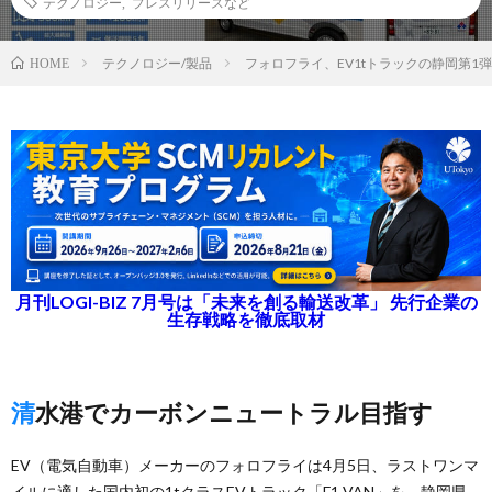
テクノロジー
,
プレスリリースなど
テクノロジー/製品
フォロフライ、EV1tトラックの静岡第1
HOME
月刊LOGI-BIZ 7月号は「未来を創る輸送改革」 先行企業の
生存戦略を徹底取材
清水港でカーボンニュートラル目指す
EV（電気自動車）メーカーのフォロフライは4月5日、ラストワンマ
イルに適した国内初の1tクラスEVトラック「F1 VAN」を、静岡県