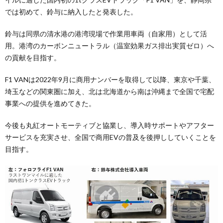
では初めて、鈴与に納入したと発表した。
鈴与は同県の清水港の港湾現場で作業用車両（自家用）として活
用。港湾のカーボンニュートラル（温室効果ガス排出実質ゼロ）へ
の貢献を目指す。
F1 VANは2022年9月に商用ナンバーを取得して以降、東京や千葉、
埼玉などの関東圏に加え、北は北海道から南は沖縄まで全国で宅配
事業への提供を進めてきた。
今後も丸紅オートモーティブと協業し、導入時サポートやアフター
サービスを充実させ、全国で商用EVの普及を後押ししていくことを
目指す。