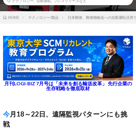
テクノロジー
,
自動運転
,
プレスリリースなど
テクノロジー/製品
日本郵便、郵便物輸送への自動運転活用
HOME
月刊LOGI-BIZ 7月号は「未来を創る輸送改革」 先行企業の
生存戦略を徹底取材
今月18～22日、遠隔監視パターンにも挑
戦