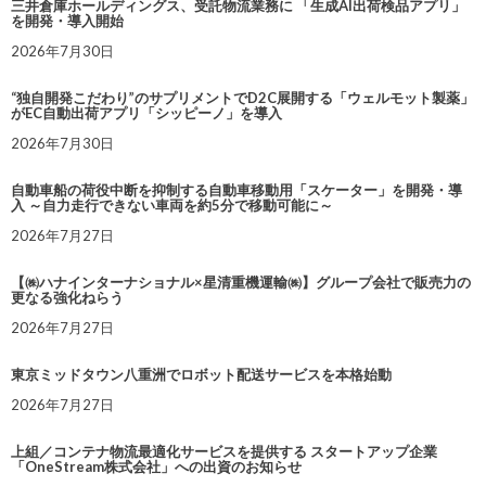
三井倉庫ホールディングス、受託物流業務に 「生成AI出荷検品アプリ」
を開発・導入開始
2026年7月30日
“独自開発こだわり”のサプリメントでD2C展開する「ウェルモット製薬」
がEC自動出荷アプリ「シッピーノ」を導入
2026年7月30日
自動車船の荷役中断を抑制する自動車移動用「スケーター」を開発・導
入 ～自力走行できない車両を約5分で移動可能に～
2026年7月27日
【㈱ハナインターナショナル×星清重機運輸㈱】グループ会社で販売力の
更なる強化ねらう
2026年7月27日
東京ミッドタウン八重洲でロボット配送サービスを本格始動
2026年7月27日
上組／コンテナ物流最適化サービスを提供する スタートアップ企業
「OneStream株式会社」への出資のお知らせ