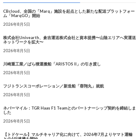
CBcloud、全国の「Marq」施設を起点とした新たな配送プラットフォー
ム「MarqGO」開始
2026年8月5日
株式会社Univearth、倉吉運送株式会社と資本提携〜山陰エリアへ実運送
ネットワークを拡大〜
2026年8月5日
川崎重工業／ばら積運搬船「ARISTOS II」の引き渡し
2026年8月5日
フジトランスコーポレーション／新造船「蓉翔丸」就航
2026年8月5日
ネバーマイル：TGR Haas F1 Teamとのパートナーシップ契約を締結しま
した
2026年8月5日
【トドケール】マルチキャリア化に向けて、2026年7月よりヤマト運輸
とのAPI連携を開始