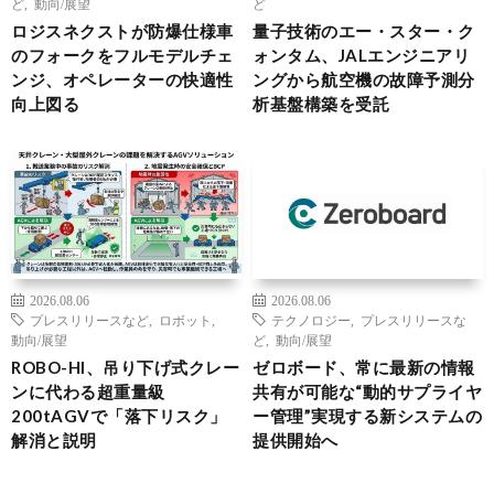
ど
,
動向/展望
ど
ロジスネクストが防爆仕様車
量子技術のエー・スター・ク
のフォークをフルモデルチェ
ォンタム、JALエンジニアリ
ンジ、オペレーターの快適性
ングから航空機の故障予測分
向上図る
析基盤構築を受託
2026.08.06
2026.08.06
プレスリリースなど
,
ロボット
,
テクノロジー
,
プレスリリースな
動向/展望
ど
,
動向/展望
ROBO-HI、吊り下げ式クレー
ゼロボード、常に最新の情報
ンに代わる超重量級
共有が可能な“動的サプライヤ
200tAGVで「落下リスク」
ー管理”実現する新システムの
解消と説明
提供開始へ