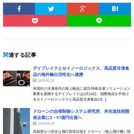
関連する記事
デイブレイクとセイノーロジックス、高品質冷凍食
品の海外輸出活性化へ連携
2026.02.26
米国向け冷凍寿司の海上輸送に成功 特殊冷凍ソリューション
事業を展開するデイブレイクは2月26日、国際物流を手掛け
るセイノーロジックスと高品質冷凍食品の[…]
ドローンの自律制御システム研究所、米先進技術開
発企業に2・97億円出資へ
2019.08.19
高精度かつ安全な飛行実現目指す ドローン（無人飛行機）関