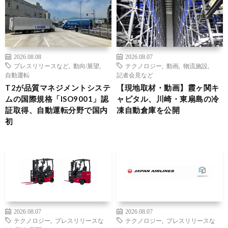
2026.08.08
2026.08.07
プレスリリースなど
,
動向/展望
,
テクノロジー
,
動画
,
物流施設
,
自動運転
記者会見など
T2が品質マネジメントシステ
【現地取材・動画】霞ヶ関キ
ムの国際規格「ISO9001」認
ャピタル、川崎・東扇島の冷
証取得、自動運転分野で国内
凍自動倉庫を公開
初
2026.08.07
2026.08.07
テクノロジー
,
プレスリリースな
テクノロジー
,
プレスリリースな