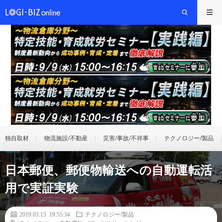
独自取材
物流施設/不動産
災害/事故/不祥事
テクノロジー/製品
日本郵便、郵便物輸送への自動運転活
用で実証実験
2019.03.15 19:55:34
テクノロジー/製品