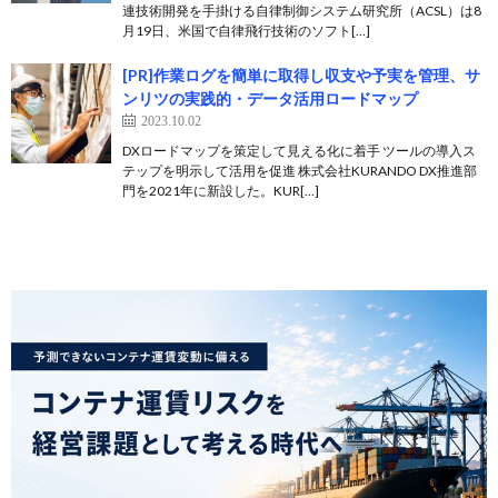
連技術開発を手掛ける自律制御システム研究所（ACSL）は8
月19日、米国で自律飛行技術のソフト[…]
[PR]作業ログを簡単に取得し収支や予実を管理、サ
ンリツの実践的・データ活用ロードマップ
2023.10.02
DXロードマップを策定して見える化に着手 ツールの導入ス
テップを明示して活用を促進 株式会社KURANDO DX推進部
門を2021年に新設した。KUR[…]